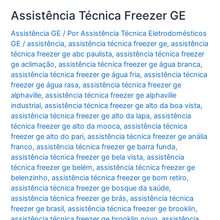
Assistência Técnica Freezer GE
Assistência GE
/ Por
Assistência Técnica Eletrodomésticos
GE
/
assistência
,
assistência técnica freezer ge
,
assistência
técnica freezer ge abc paulista
,
assistência técnica freezer
ge aclimação
,
assistência técnica freezer ge água branca
,
assistência técnica freezer ge água fria
,
assistência técnica
freezer ge água rasa
,
assistência técnica freezer ge
alphaville
,
assistência técnica freezer ge alphaville
industrial
,
assistência técnica freezer ge alto da boa vista
,
assistência técnica freezer ge alto da lapa
,
assistência
técnica freezer ge alto da mooca
,
assistência técnica
freezer ge alto do pari
,
assistência técnica freezer ge anália
franco
,
assistência técnica freezer ge barra funda
,
assistência técnica freezer ge bela vista
,
assistência
técnica freezer ge belém
,
assistência técnica freezer ge
belenzinho
,
assistência técnica freezer ge bom retiro
,
assistência técnica freezer ge bosque da saúde
,
assistência técnica freezer ge brás
,
assistência técnica
freezer ge brasil
,
assistência técnica freezer ge brooklin
,
assistência técnica freezer ge brooklin novo
,
assistência