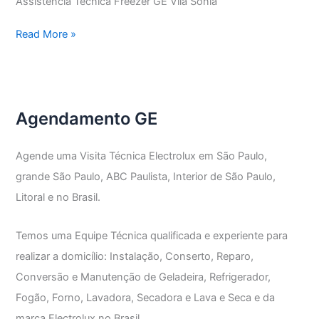
Assistência Técnica Freezer GE Vila Sônia
Assistência
Read More »
Técnica
Freezer
GE
Agendamento GE
Agende uma Visita Técnica Electrolux em São Paulo,
grande São Paulo, ABC Paulista, Interior de São Paulo,
Litoral e no Brasil.
Temos uma Equipe Técnica qualificada e experiente para
realizar a domicílio: Instalação, Conserto, Reparo,
Conversão e Manutenção de Geladeira, Refrigerador,
Fogão, Forno, Lavadora, Secadora e Lava e Seca e da
marca Electrolux no Brasil.