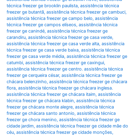
técnica freezer ge brooklin paulista
,
assistência técnica
freezer ge butantã
,
assistência técnica freezer ge cambuci
,
assistência técnica freezer ge campo belo
,
assistência
técnica freezer ge campos elíseos
,
assistência técnica
freezer ge canindé
,
assistência técnica freezer ge
carandiru
,
assistência técnica freezer ge casa verde
,
assistência técnica freezer ge casa verde alta
,
assistência
técnica freezer ge casa verde baixa
,
assistência técnica
freezer ge casa verde média
,
assistência técnica freezer ge
catumbi
,
assistência técnica freezer ge caxingui
,
assistência técnica freezer ge centro. assistência técnica
freezer ge cerqueira césar
,
assistência técnica freezer ge
chácara belenzinho
,
assistência técnica freezer ge chácara
flora
,
assistência técnica freezer ge chácara inglesa.
assistência técnica freezer ge chácara itaim
,
assistência
técnica freezer ge chácara klabin
,
assistência técnica
freezer ge chácara monte alegre
,
assistência técnica
freezer ge chácara santo antonio
,
assistência técnica
freezer ge chora menino
,
assistência técnica freezer ge
cidade jardim
,
assistência técnica freezer ge cidade mãe do
céu
,
assistência técnica freezer ge cidade monções
,