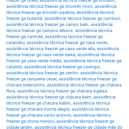
freezer ge brasil
,
assistência técnica freezer ge brooklin
,
assistência técnica freezer ge brooklin novo
,
assistência
técnica freezer ge brooklin paulista
,
assistência técnica
freezer ge butantã
,
assistência técnica freezer ge cambuci
,
assistência técnica freezer ge campo belo
,
assistência
técnica freezer ge campos elíseos
,
assistência técnica
freezer ge canindé
,
assistência técnica freezer ge
carandiru
,
assistência técnica freezer ge casa verde
,
assistência técnica freezer ge casa verde alta
,
assistência
técnica freezer ge casa verde baixa
,
assistência técnica
freezer ge casa verde média
,
assistência técnica freezer ge
catumbi
,
assistência técnica freezer ge caxingui
,
assistência técnica freezer ge centro. assistência técnica
freezer ge cerqueira césar
,
assistência técnica freezer ge
chácara belenzinho
,
assistência técnica freezer ge chácara
flora
,
assistência técnica freezer ge chácara inglesa.
assistência técnica freezer ge chácara itaim
,
assistência
técnica freezer ge chácara klabin
,
assistência técnica
freezer ge chácara monte alegre
,
assistência técnica
freezer ge chácara santo antonio
,
assistência técnica
freezer ge chora menino
,
assistência técnica freezer ge
cidade jardim
,
assistência técnica freezer ge cidade mãe do