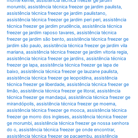
monte kemel
,
assistência técnica freezer ge jardim
morumbi
,
assistência técnica freezer ge jardim paulista
,
assistência técnica freezer ge jardim paulistano
,
assistência técnica freezer ge jardim peri peri
,
assistência
técnica freezer ge jardim prudência
,
assistência técnica
freezer ge jardim raposo tavares
,
assistência técnica
freezer ge jardim são bento
,
assistência técnica freezer ge
jardim são paulo
,
assistência técnica freezer ge jardim vila
mariana
,
assistência técnica freezer ge jardim vitoria regia
,
assistência técnica freezer ge jardins
,
assistência técnica
freezer ge lapa
,
assistência técnica freezer ge lapa de
baixo
,
assistência técnica freezer ge lauzane paulista
,
assistência técnica freezer ge leopoldina
,
assistência
técnica freezer ge liberdade
,
assistência técnica freezer ge
limão
,
assistência técnica freezer ge litoral
,
assistência
técnica freezer ge mandaqui
,
assistência técnica freezer ge
mirandópolis
,
assistência técnica freezer ge moema
,
assistência técnica freezer ge mooca
,
assistência técnica
freezer ge morro dos ingleses
,
assistência técnica freezer
ge morumbi
,
assistência técnica freezer ge nossa senhora
do o
,
assistência técnica freezer ge onde encontrar
,
assistência técnica freezer ge pacaembu
,
assistência