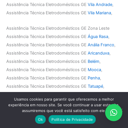
Assistência Técnica Eletrodomésticos GE
Vila Andrade
,
Assistência Técnica Eletrodomésticos GE
Vila Mariana
,
Assistência Técnica Eletrodomésticos GE Zona Leste
Assistência Técnica Eletrodomésticos GE
Água Rasa
,
Assistência Técnica Eletrodomésticos GE
Anália Franco
,
Assistência Técnica Eletrodomésticos GE
Aricanduva
,
Assistência Técnica Eletrodomésticos GE
Belém
,
Assistência Técnica Eletrodomésticos GE
Mooca
,
Assistência Técnica Eletrodomésticos GE
Penha
,
Assistência Técnica Eletrodomésticos GE
Tatuapé
,
Assistência Técnica Eletrodomésticos GE
Vila Carrão
,
Usamos cookies para garantir que oferecemos a melhor
Assistência Técnica Eletrodomésticos GE
Vila Formosa
,
experiência em nosso site. Se você continuar a usar este site,
assumiremos que você está satisfeito com ele.
Assistência Técnica Eletrodomésticos GE
Vila Matilde
,
Assistência Técnica Eletrodomésticos GE
Vila Prudente
,
Ok
Política de Privacidade