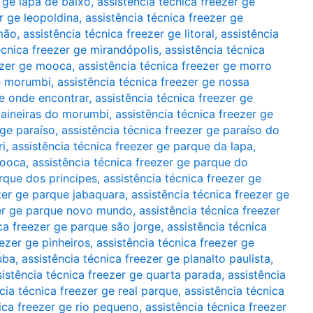
r ge lapa de baixo
,
assistência técnica freezer ge
r ge leopoldina
,
assistência técnica freezer ge
imão
,
assistência técnica freezer ge litoral
,
assistência
écnica freezer ge mirandópolis
,
assistência técnica
eezer ge mooca
,
assistência técnica freezer ge morro
ge morumbi
,
assistência técnica freezer ge nossa
ge onde encontrar
,
assistência técnica freezer ge
 paineiras do morumbi
,
assistência técnica freezer ge
 ge paraíso
,
assistência técnica freezer ge paraíso do
ri
,
assistência técnica freezer ge parque da lapa
,
mooca
,
assistência técnica freezer ge parque do
arque dos principes
,
assistência técnica freezer ge
ezer ge parque jabaquara
,
assistência técnica freezer ge
zer ge parque novo mundo
,
assistência técnica freezer
ica freezer ge parque são jorge
,
assistência técnica
eezer ge pinheiros
,
assistência técnica freezer ge
uba
,
assistência técnica freezer ge planalto paulista
,
sistência técnica freezer ge quarta parada
,
assistência
cia técnica freezer ge real parque
,
assistência técnica
ica freezer ge rio pequeno
,
assistência técnica freezer