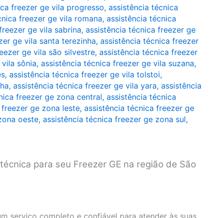
ica freezer ge vila progresso
,
assistência técnica
cnica freezer ge vila romana
,
assistência técnica
freezer ge vila sabrina
,
assistência técnica freezer ge
zer ge vila santa terezinha
,
assistência técnica freezer
eezer ge vila são silvestre
,
assistência técnica freezer
 vila sônia
,
assistência técnica freezer ge vila suzana
,
es
,
assistência técnica freezer ge vila tolstoi
,
nha
,
assistência técnica freezer ge vila yara
,
assistência
nica freezer ge zona central
,
assistência técnica
 freezer ge zona leste
,
assistência técnica freezer ge
 zona oeste
,
assistência técnica freezer ge zona sul
,
 técnica para seu Freezer GE na região de São
m serviço completo e confiável para atender às suas