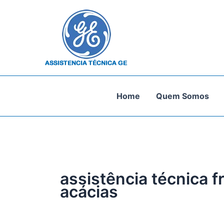
Ir
para
o
conteúdo
Home
Quem Somos
assistência técnica f
acácias