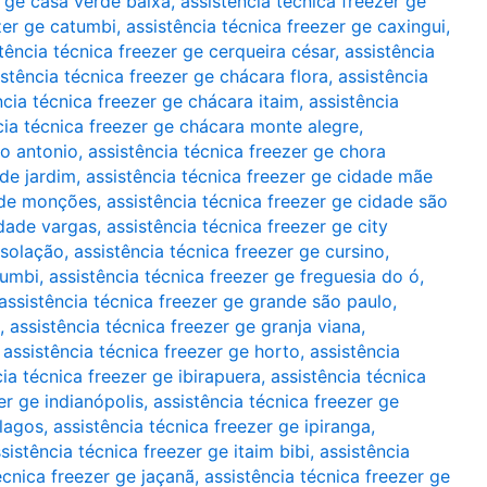
r ge casa verde baixa
,
assistência técnica freezer ge
zer ge catumbi
,
assistência técnica freezer ge caxingui
,
stência técnica freezer ge cerqueira césar
,
assistência
istência técnica freezer ge chácara flora
,
assistência
ncia técnica freezer ge chácara itaim
,
assistência
cia técnica freezer ge chácara monte alegre
,
to antonio
,
assistência técnica freezer ge chora
ade jardim
,
assistência técnica freezer ge cidade mãe
dade monções
,
assistência técnica freezer ge cidade são
idade vargas
,
assistência técnica freezer ge city
nsolação
,
assistência técnica freezer ge cursino
,
rumbi
,
assistência técnica freezer ge freguesia do ó
,
assistência técnica freezer ge grande são paulo
,
,
assistência técnica freezer ge granja viana
,
,
assistência técnica freezer ge horto
,
assistência
cia técnica freezer ge ibirapuera
,
assistência técnica
er ge indianópolis
,
assistência técnica freezer ge
rlagos
,
assistência técnica freezer ge ipiranga
,
sistência técnica freezer ge itaim bibi
,
assistência
écnica freezer ge jaçanã
,
assistência técnica freezer ge