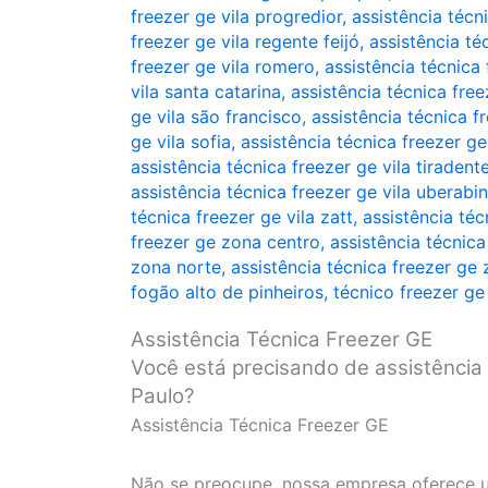
freezer ge vila progredior
,
assistência técn
freezer ge vila regente feijó
,
assistência té
freezer ge vila romero
,
assistência técnica 
vila santa catarina
,
assistência técnica free
ge vila são francisco
,
assistência técnica fr
ge vila sofia
,
assistência técnica freezer ge
assistência técnica freezer ge vila tiradent
assistência técnica freezer ge vila uberabi
técnica freezer ge vila zatt
,
assistência téc
freezer ge zona centro
,
assistência técnica
zona norte
,
assistência técnica freezer ge
fogão alto de pinheiros
,
técnico freezer ge
Assistência Técnica Freezer GE
Você está precisando de assistência
Paulo?
Assistência Técnica Freezer GE
Não se preocupe, nossa empresa oferece u