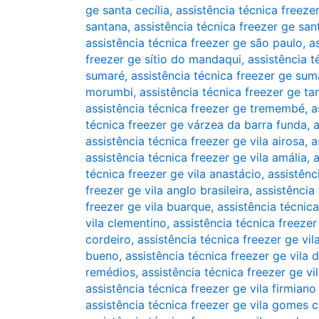
ge santa cecília
,
assistência técnica freeze
santana
,
assistência técnica freezer ge sa
assistência técnica freezer ge são paulo
,
a
freezer ge sítio do mandaqui
,
assistência t
sumaré
,
assistência técnica freezer ge su
morumbi
,
assistência técnica freezer ge t
assistência técnica freezer ge tremembé
,
a
técnica freezer ge várzea da barra funda
,
a
assistência técnica freezer ge vila airosa
,
a
assistência técnica freezer ge vila amália
,
a
técnica freezer ge vila anastácio
,
assistênc
freezer ge vila anglo brasileira
,
assistência
freezer ge vila buarque
,
assistência técnica
vila clementino
,
assistência técnica freeze
cordeiro
,
assistência técnica freezer ge vil
bueno
,
assistência técnica freezer ge vila 
remédios
,
assistência técnica freezer ge vi
assistência técnica freezer ge vila firmiano
assistência técnica freezer ge vila gomes 