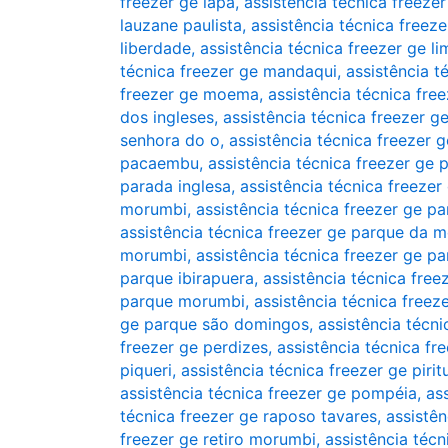
freezer ge lapa
,
assistência técnica freeze
lauzane paulista
,
assistência técnica freeze
liberdade
,
assistência técnica freezer ge l
técnica freezer ge mandaqui
,
assistência t
freezer ge moema
,
assistência técnica fr
dos ingleses
,
assistência técnica freezer 
senhora do o
,
assistência técnica freezer 
pacaembu
,
assistência técnica freezer ge
parada inglesa
,
assistência técnica freezer
morumbi
,
assistência técnica freezer ge pa
assistência técnica freezer ge parque da 
morumbi
,
assistência técnica freezer ge p
parque ibirapuera
,
assistência técnica fre
parque morumbi
,
assistência técnica free
ge parque são domingos
,
assistência técn
freezer ge perdizes
,
assistência técnica fr
piqueri
,
assistência técnica freezer ge pirit
assistência técnica freezer ge pompéia
,
as
técnica freezer ge raposo tavares
,
assistên
freezer ge retiro morumbi
,
assistência técn