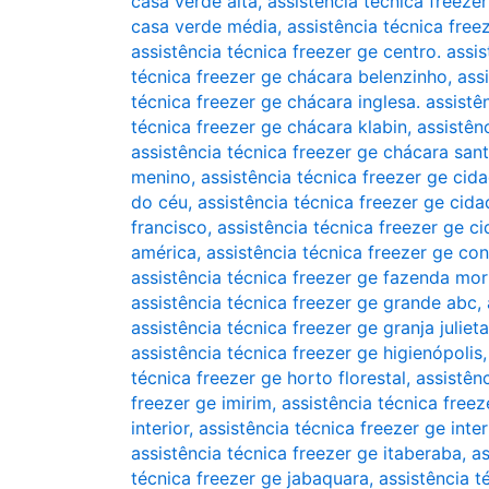
casa verde alta
,
assistência técnica freeze
casa verde média
,
assistência técnica free
assistência técnica freezer ge centro. assi
técnica freezer ge chácara belenzinho
,
ass
técnica freezer ge chácara inglesa. assistê
técnica freezer ge chácara klabin
,
assistên
assistência técnica freezer ge chácara san
menino
,
assistência técnica freezer ge cid
do céu
,
assistência técnica freezer ge ci
francisco
,
assistência técnica freezer ge c
américa
,
assistência técnica freezer ge co
assistência técnica freezer ge fazenda mo
assistência técnica freezer ge grande abc
,
assistência técnica freezer ge granja julieta
assistência técnica freezer ge higienópolis
técnica freezer ge horto florestal
,
assistên
freezer ge imirim
,
assistência técnica freez
interior
,
assistência técnica freezer ge inte
assistência técnica freezer ge itaberaba
,
as
técnica freezer ge jabaquara
,
assistência t