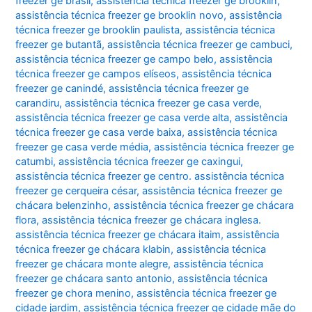
freezer ge brasil
,
assistência técnica freezer ge brooklin
,
assistência técnica freezer ge brooklin novo
,
assistência
técnica freezer ge brooklin paulista
,
assistência técnica
freezer ge butantã
,
assistência técnica freezer ge cambuci
,
assistência técnica freezer ge campo belo
,
assistência
técnica freezer ge campos elíseos
,
assistência técnica
freezer ge canindé
,
assistência técnica freezer ge
carandiru
,
assistência técnica freezer ge casa verde
,
assistência técnica freezer ge casa verde alta
,
assistência
técnica freezer ge casa verde baixa
,
assistência técnica
freezer ge casa verde média
,
assistência técnica freezer ge
catumbi
,
assistência técnica freezer ge caxingui
,
assistência técnica freezer ge centro. assistência técnica
freezer ge cerqueira césar
,
assistência técnica freezer ge
chácara belenzinho
,
assistência técnica freezer ge chácara
flora
,
assistência técnica freezer ge chácara inglesa.
assistência técnica freezer ge chácara itaim
,
assistência
técnica freezer ge chácara klabin
,
assistência técnica
freezer ge chácara monte alegre
,
assistência técnica
freezer ge chácara santo antonio
,
assistência técnica
freezer ge chora menino
,
assistência técnica freezer ge
cidade jardim
,
assistência técnica freezer ge cidade mãe do