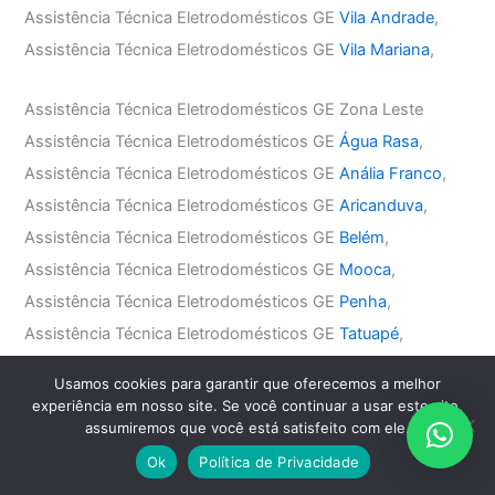
Assistência Técnica Eletrodomésticos GE
Vila Andrade
,
Assistência Técnica Eletrodomésticos GE
Vila Mariana
,
Assistência Técnica Eletrodomésticos GE Zona Leste
Assistência Técnica Eletrodomésticos GE
Água Rasa
,
Assistência Técnica Eletrodomésticos GE
Anália Franco
,
Assistência Técnica Eletrodomésticos GE
Aricanduva
,
Assistência Técnica Eletrodomésticos GE
Belém
,
Assistência Técnica Eletrodomésticos GE
Mooca
,
Assistência Técnica Eletrodomésticos GE
Penha
,
Assistência Técnica Eletrodomésticos GE
Tatuapé
,
Assistência Técnica Eletrodomésticos GE
Vila Carrão
,
Usamos cookies para garantir que oferecemos a melhor
Assistência Técnica Eletrodomésticos GE
Vila Formosa
,
experiência em nosso site. Se você continuar a usar este site,
assumiremos que você está satisfeito com ele.
Assistência Técnica Eletrodomésticos GE
Vila Matilde
,
Assistência Técnica Eletrodomésticos GE
Vila Prudente
,
Ok
Política de Privacidade