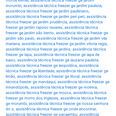
monte kemel
,
assistência técnica freezer ge jardim
morumbi
,
assistência técnica freezer ge jardim paulista
,
assistência técnica freezer ge jardim paulistano
,
assistência técnica freezer ge jardim peri peri
,
assistência
técnica freezer ge jardim prudência
,
assistência técnica
freezer ge jardim raposo tavares
,
assistência técnica
freezer ge jardim são bento
,
assistência técnica freezer ge
jardim são paulo
,
assistência técnica freezer ge jardim vila
mariana
,
assistência técnica freezer ge jardim vitoria regia
,
assistência técnica freezer ge jardins
,
assistência técnica
freezer ge lapa
,
assistência técnica freezer ge lapa de
baixo
,
assistência técnica freezer ge lauzane paulista
,
assistência técnica freezer ge leopoldina
,
assistência
técnica freezer ge liberdade
,
assistência técnica freezer ge
limão
,
assistência técnica freezer ge litoral
,
assistência
técnica freezer ge mandaqui
,
assistência técnica freezer ge
mirandópolis
,
assistência técnica freezer ge moema
,
assistência técnica freezer ge mooca
,
assistência técnica
freezer ge morro dos ingleses
,
assistência técnica freezer
ge morumbi
,
assistência técnica freezer ge nossa senhora
do o
,
assistência técnica freezer ge onde encontrar
,
assistência técnica freezer ge pacaembu
,
assistência