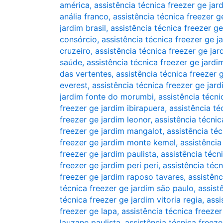
américa
,
assistência técnica freezer ge ja
anália franco
,
assistência técnica freezer ge
jardim brasil
,
assistência técnica freezer g
consórcio
,
assistência técnica freezer ge j
cruzeiro
,
assistência técnica freezer ge jar
saúde
,
assistência técnica freezer ge jardi
das vertentes
,
assistência técnica freezer 
everest
,
assistência técnica freezer ge jard
jardim fonte do morumbi
,
assistência técni
freezer ge jardim ibirapuera
,
assistência té
freezer ge jardim leonor
,
assistência técnic
freezer ge jardim mangalot
,
assistência té
freezer ge jardim monte kemel
,
assistência
freezer ge jardim paulista
,
assistência técn
freezer ge jardim peri peri
,
assistência téc
freezer ge jardim raposo tavares
,
assistênc
técnica freezer ge jardim são paulo
,
assist
técnica freezer ge jardim vitoria regia
,
assi
freezer ge lapa
,
assistência técnica freeze
lauzane paulista
,
assistência técnica freeze