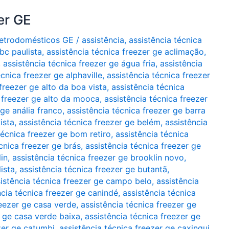
er GE
Eletrodomésticos GE
/
assistência
,
assistência técnica
bc paulista
,
assistência técnica freezer ge aclimação
,
,
assistência técnica freezer ge água fria
,
assistência
écnica freezer ge alphaville
,
assistência técnica freezer
freezer ge alto da boa vista
,
assistência técnica
a freezer ge alto da mooca
,
assistência técnica freezer
 ge anália franco
,
assistência técnica freezer ge barra
ista
,
assistência técnica freezer ge belém
,
assistência
técnica freezer ge bom retiro
,
assistência técnica
cnica freezer ge brás
,
assistência técnica freezer ge
in
,
assistência técnica freezer ge brooklin novo
,
ista
,
assistência técnica freezer ge butantã
,
istência técnica freezer ge campo belo
,
assistência
ncia técnica freezer ge canindé
,
assistência técnica
reezer ge casa verde
,
assistência técnica freezer ge
r ge casa verde baixa
,
assistência técnica freezer ge
zer ge catumbi
,
assistência técnica freezer ge caxingui
,