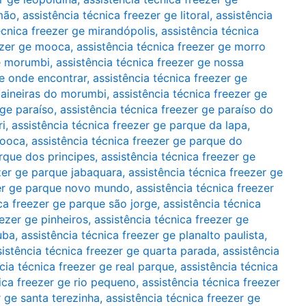
imão
,
assistência técnica freezer ge litoral
,
assistência
écnica freezer ge mirandópolis
,
assistência técnica
eezer ge mooca
,
assistência técnica freezer ge morro
ge morumbi
,
assistência técnica freezer ge nossa
ge onde encontrar
,
assistência técnica freezer ge
 paineiras do morumbi
,
assistência técnica freezer ge
 ge paraíso
,
assistência técnica freezer ge paraíso do
ri
,
assistência técnica freezer ge parque da lapa
,
mooca
,
assistência técnica freezer ge parque do
arque dos principes
,
assistência técnica freezer ge
ezer ge parque jabaquara
,
assistência técnica freezer ge
zer ge parque novo mundo
,
assistência técnica freezer
ica freezer ge parque são jorge
,
assistência técnica
eezer ge pinheiros
,
assistência técnica freezer ge
uba
,
assistência técnica freezer ge planalto paulista
,
sistência técnica freezer ge quarta parada
,
assistência
cia técnica freezer ge real parque
,
assistência técnica
ica freezer ge rio pequeno
,
assistência técnica freezer
r ge santa terezinha
,
assistência técnica freezer ge