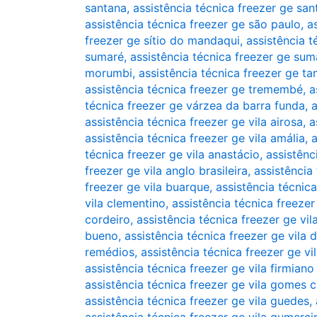
santana
,
assistência técnica freezer ge sa
assistência técnica freezer ge são paulo
,
a
freezer ge sítio do mandaqui
,
assistência t
sumaré
,
assistência técnica freezer ge su
morumbi
,
assistência técnica freezer ge t
assistência técnica freezer ge tremembé
,
a
técnica freezer ge várzea da barra funda
,
a
assistência técnica freezer ge vila airosa
,
a
assistência técnica freezer ge vila amália
,
a
técnica freezer ge vila anastácio
,
assistênc
freezer ge vila anglo brasileira
,
assistência
freezer ge vila buarque
,
assistência técnica
vila clementino
,
assistência técnica freeze
cordeiro
,
assistência técnica freezer ge vil
bueno
,
assistência técnica freezer ge vila 
remédios
,
assistência técnica freezer ge vi
assistência técnica freezer ge vila firmiano
assistência técnica freezer ge vila gomes 
assistência técnica freezer ge vila guedes
,