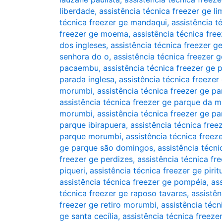
liberdade
,
assistência técnica freezer ge l
técnica freezer ge mandaqui
,
assistência t
freezer ge moema
,
assistência técnica fr
dos ingleses
,
assistência técnica freezer 
senhora do o
,
assistência técnica freezer 
pacaembu
,
assistência técnica freezer ge
parada inglesa
,
assistência técnica freezer
morumbi
,
assistência técnica freezer ge pa
assistência técnica freezer ge parque da 
morumbi
,
assistência técnica freezer ge p
parque ibirapuera
,
assistência técnica fre
parque morumbi
,
assistência técnica free
ge parque são domingos
,
assistência técn
freezer ge perdizes
,
assistência técnica fr
piqueri
,
assistência técnica freezer ge pirit
assistência técnica freezer ge pompéia
,
as
técnica freezer ge raposo tavares
,
assistên
freezer ge retiro morumbi
,
assistência técn
ge santa cecília
,
assistência técnica freeze