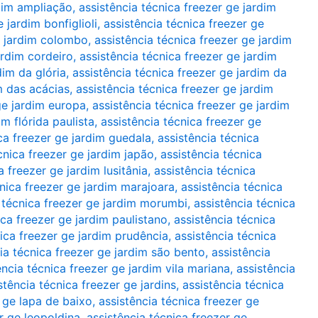
rdim ampliação
,
assistência técnica freezer ge jardim
 jardim bonfiglioli
,
assistência técnica freezer ge
e jardim colombo
,
assistência técnica freezer ge jardim
ardim cordeiro
,
assistência técnica freezer ge jardim
dim da glória
,
assistência técnica freezer ge jardim da
m das acácias
,
assistência técnica freezer ge jardim
ge jardim europa
,
assistência técnica freezer ge jardim
im flórida paulista
,
assistência técnica freezer ge
ca freezer ge jardim guedala
,
assistência técnica
cnica freezer ge jardim japão
,
assistência técnica
a freezer ge jardim lusitânia
,
assistência técnica
cnica freezer ge jardim marajoara
,
assistência técnica
 técnica freezer ge jardim morumbi
,
assistência técnica
ica freezer ge jardim paulistano
,
assistência técnica
nica freezer ge jardim prudência
,
assistência técnica
ia técnica freezer ge jardim são bento
,
assistência
ência técnica freezer ge jardim vila mariana
,
assistência
stência técnica freezer ge jardins
,
assistência técnica
r ge lapa de baixo
,
assistência técnica freezer ge
r ge leopoldina
,
assistência técnica freezer ge