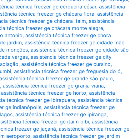
stência técnica freezer ge cerqueira césar
,
assistência
istência técnica freezer ge chácara flora
,
assistência
ncia técnica freezer ge chácara itaim
,
assistência
cia técnica freezer ge chácara monte alegre
,
to antonio
,
assistência técnica freezer ge chora
ade jardim
,
assistência técnica freezer ge cidade mãe
dade monções
,
assistência técnica freezer ge cidade são
idade vargas
,
assistência técnica freezer ge city
nsolação
,
assistência técnica freezer ge cursino
,
rumbi
,
assistência técnica freezer ge freguesia do ó
,
assistência técnica freezer ge grande são paulo
,
,
assistência técnica freezer ge granja viana
,
,
assistência técnica freezer ge horto
,
assistência
cia técnica freezer ge ibirapuera
,
assistência técnica
er ge indianópolis
,
assistência técnica freezer ge
rlagos
,
assistência técnica freezer ge ipiranga
,
sistência técnica freezer ge itaim bibi
,
assistência
écnica freezer ge jaçanã
,
assistência técnica freezer ge
dim aeroporto
,
assistência técnica freezer ge jardim