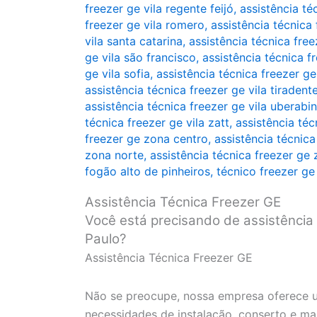
freezer ge vila regente feijó
,
assistência té
freezer ge vila romero
,
assistência técnica 
vila santa catarina
,
assistência técnica free
ge vila são francisco
,
assistência técnica fr
ge vila sofia
,
assistência técnica freezer ge
assistência técnica freezer ge vila tiradent
assistência técnica freezer ge vila uberabi
técnica freezer ge vila zatt
,
assistência téc
freezer ge zona centro
,
assistência técnica
zona norte
,
assistência técnica freezer ge
fogão alto de pinheiros
,
técnico freezer ge
Assistência Técnica Freezer GE
Você está precisando de assistência
Paulo?
Assistência Técnica Freezer GE
Não se preocupe, nossa empresa oferece u
necessidades de instalação, conserto e m