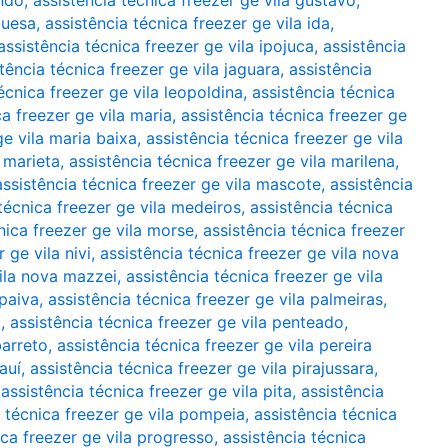
indo
,
assistência técnica freezer ge vila gustavo
,
guesa
,
assistência técnica freezer ge vila ida
,
assistência técnica freezer ge vila ipojuca
,
assistência
tência técnica freezer ge vila jaguara
,
assistência
écnica freezer ge vila leopoldina
,
assistência técnica
ca freezer ge vila maria
,
assistência técnica freezer ge
ge vila maria baixa
,
assistência técnica freezer ge vila
a marieta
,
assistência técnica freezer ge vila marilena
,
assistência técnica freezer ge vila mascote
,
assistência
técnica freezer ge vila medeiros
,
assistência técnica
nica freezer ge vila morse
,
assistência técnica freezer
 ge vila nivi
,
assistência técnica freezer ge vila nova
vila nova mazzei
,
assistência técnica freezer ge vila
 paiva
,
assistência técnica freezer ge vila palmeiras
,
a
,
assistência técnica freezer ge vila penteado
,
barreto
,
assistência técnica freezer ge vila pereira
auí
,
assistência técnica freezer ge vila pirajussara
,
,
assistência técnica freezer ge vila pita
,
assistência
a técnica freezer ge vila pompeia
,
assistência técnica
ica freezer ge vila progresso
,
assistência técnica