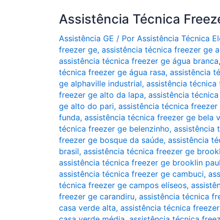
Assistência Técnica Freez
Assistência GE
/ Por
Assistência Técnica 
freezer ge
,
assistência técnica freezer ge a
assistência técnica freezer ge água branca
técnica freezer ge água rasa
,
assistência t
ge alphaville industrial
,
assistência técnica 
freezer ge alto da lapa
,
assistência técnic
ge alto do pari
,
assistência técnica freezer
funda
,
assistência técnica freezer ge bela v
técnica freezer ge belenzinho
,
assistência 
freezer ge bosque da saúde
,
assistência té
brasil
,
assistência técnica freezer ge brookl
assistência técnica freezer ge brooklin paul
assistência técnica freezer ge cambuci
,
ass
técnica freezer ge campos elíseos
,
assistê
freezer ge carandiru
,
assistência técnica f
casa verde alta
,
assistência técnica freeze
casa verde média
,
assistência técnica free