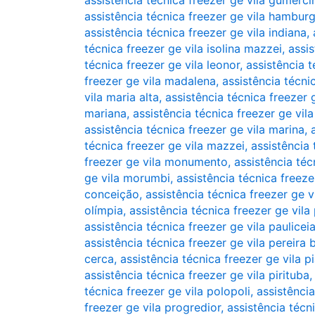
assistência técnica freezer ge vila gumerc
assistência técnica freezer ge vila hambur
assistência técnica freezer ge vila indiana
,
técnica freezer ge vila isolina mazzei
,
assis
técnica freezer ge vila leonor
,
assistência t
freezer ge vila madalena
,
assistência técni
vila maria alta
,
assistência técnica freezer 
mariana
,
assistência técnica freezer ge vil
assistência técnica freezer ge vila marina
,
técnica freezer ge vila mazzei
,
assistência 
freezer ge vila monumento
,
assistência téc
ge vila morumbi
,
assistência técnica freezer
conceição
,
assistência técnica freezer ge 
olímpia
,
assistência técnica freezer ge vila
assistência técnica freezer ge vila paulicei
assistência técnica freezer ge vila pereira 
cerca
,
assistência técnica freezer ge vila pi
assistência técnica freezer ge vila pirituba
técnica freezer ge vila polopoli
,
assistênci
freezer ge vila progredior
,
assistência técn