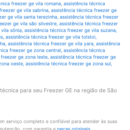
cnica freezer ge vila romana
,
assistência técnica
freezer ge vila sabrina
,
assistência técnica freezer ge
zer ge vila santa terezinha
,
assistência técnica freezer
eezer ge vila são silvestre
,
assistência técnica freezer
 vila sônia
,
assistência técnica freezer ge vila suzana
,
es
,
assistência técnica freezer ge vila tolstoi
,
nha
,
assistência técnica freezer ge vila yara
,
assistência
nica freezer ge zona central
,
assistência técnica
 freezer ge zona leste
,
assistência técnica freezer ge
 zona oeste
,
assistência técnica freezer ge zona sul
,
 técnica para seu Freezer GE na região de São
m serviço completo e confiável para atender às suas
anutenção, com garantia e
peças originais
.