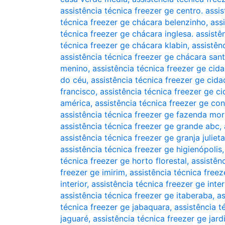
assistência técnica freezer ge centro. assi
técnica freezer ge chácara belenzinho
,
ass
técnica freezer ge chácara inglesa. assistê
técnica freezer ge chácara klabin
,
assistên
assistência técnica freezer ge chácara san
menino
,
assistência técnica freezer ge cid
do céu
,
assistência técnica freezer ge ci
francisco
,
assistência técnica freezer ge c
américa
,
assistência técnica freezer ge co
assistência técnica freezer ge fazenda mo
assistência técnica freezer ge grande abc
,
assistência técnica freezer ge granja julieta
assistência técnica freezer ge higienópolis
técnica freezer ge horto florestal
,
assistên
freezer ge imirim
,
assistência técnica freez
interior
,
assistência técnica freezer ge inte
assistência técnica freezer ge itaberaba
,
as
técnica freezer ge jabaquara
,
assistência t
jaguaré
,
assistência técnica freezer ge jar