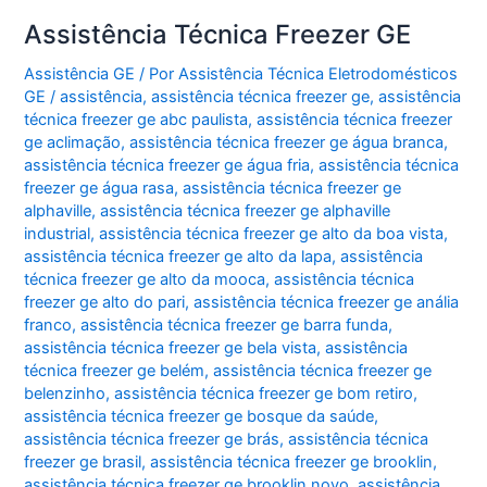
Assistência Técnica Freezer GE
Assistência GE
/ Por
Assistência Técnica Eletrodomésticos
GE
/
assistência
,
assistência técnica freezer ge
,
assistência
técnica freezer ge abc paulista
,
assistência técnica freezer
ge aclimação
,
assistência técnica freezer ge água branca
,
assistência técnica freezer ge água fria
,
assistência técnica
freezer ge água rasa
,
assistência técnica freezer ge
alphaville
,
assistência técnica freezer ge alphaville
industrial
,
assistência técnica freezer ge alto da boa vista
,
assistência técnica freezer ge alto da lapa
,
assistência
técnica freezer ge alto da mooca
,
assistência técnica
freezer ge alto do pari
,
assistência técnica freezer ge anália
franco
,
assistência técnica freezer ge barra funda
,
assistência técnica freezer ge bela vista
,
assistência
técnica freezer ge belém
,
assistência técnica freezer ge
belenzinho
,
assistência técnica freezer ge bom retiro
,
assistência técnica freezer ge bosque da saúde
,
assistência técnica freezer ge brás
,
assistência técnica
freezer ge brasil
,
assistência técnica freezer ge brooklin
,
assistência técnica freezer ge brooklin novo
,
assistência