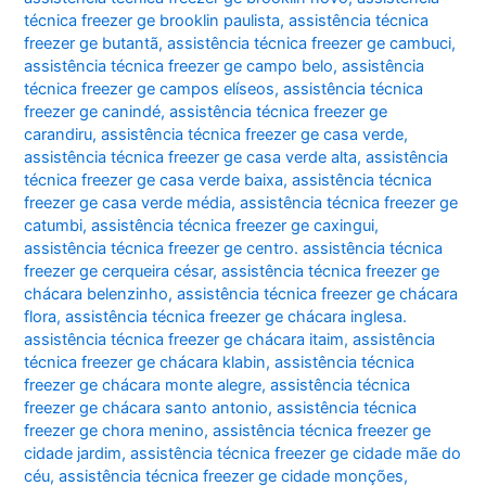
técnica freezer ge brooklin paulista
,
assistência técnica
freezer ge butantã
,
assistência técnica freezer ge cambuci
,
assistência técnica freezer ge campo belo
,
assistência
técnica freezer ge campos elíseos
,
assistência técnica
freezer ge canindé
,
assistência técnica freezer ge
carandiru
,
assistência técnica freezer ge casa verde
,
assistência técnica freezer ge casa verde alta
,
assistência
técnica freezer ge casa verde baixa
,
assistência técnica
freezer ge casa verde média
,
assistência técnica freezer ge
catumbi
,
assistência técnica freezer ge caxingui
,
assistência técnica freezer ge centro. assistência técnica
freezer ge cerqueira césar
,
assistência técnica freezer ge
chácara belenzinho
,
assistência técnica freezer ge chácara
flora
,
assistência técnica freezer ge chácara inglesa.
assistência técnica freezer ge chácara itaim
,
assistência
técnica freezer ge chácara klabin
,
assistência técnica
freezer ge chácara monte alegre
,
assistência técnica
freezer ge chácara santo antonio
,
assistência técnica
freezer ge chora menino
,
assistência técnica freezer ge
cidade jardim
,
assistência técnica freezer ge cidade mãe do
céu
,
assistência técnica freezer ge cidade monções
,