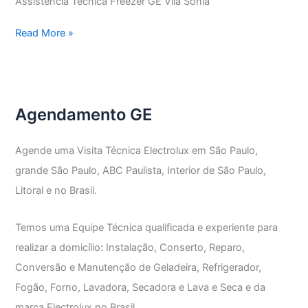
Assistência Técnica Freezer GE Vila Sônia
Assistência
Read More »
Técnica
Freezer
GE
Agendamento GE
Agende uma Visita Técnica Electrolux em São Paulo,
grande São Paulo, ABC Paulista, Interior de São Paulo,
Litoral e no Brasil.
Temos uma Equipe Técnica qualificada e experiente para
realizar a domicílio: Instalação, Conserto, Reparo,
Conversão e Manutenção de Geladeira, Refrigerador,
Fogão, Forno, Lavadora, Secadora e Lava e Seca e da
marca Electrolux no Brasil.