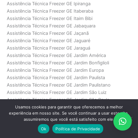
Assistência Técnica Freezer GE Ipiranga
Assistência Técnica Freezer GE Itaberaba
Assistência Técnica Freezer GE Itaim Bibi
Assistência Técnica Freezer GE Jabaquara
Assistência Técnica Freezer GE Jaçanã
Assistência Técnica Freezer GE Jaguaré
Assistência Técnica Freezer GE Jaraguá
Assistência Técnica Freezer GE Jardim América
Assistência Técnica Freezer GE Jardim Bonfiglioli
Assistência Técnica Freezer GE Jardim Europa
Assistência Técnica Freezer GE Jardim Paulista
Assistência Técnica Freezer GE Jardim Paulistano
Assistência Técnica Freezer GE Jardim São Luiz
Assistência Técnica Freezer GE Jardim São Paulo
Assistência Técnica Freezer GE Jardins
Usamos cookies para garantir que oferecemos a melhor
experiência em nosso site. Se você continuar a usar este site,
Assistência Técnica Freezer GE Lapa
assumiremos que você está satisfeito com ele.
Assistência Técnica Freezer GE Lapa de Baixo
Ok
Política de Privacidade
Assistência Técnica Freezer GE Largo Treze
Assistência Técnica Freezer GE Lauzane Paulista