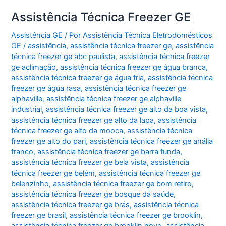
Jardim
Assistência Técnica Freezer GE
Paulistano
Assistência GE
/ Por
Assistência Técnica Eletrodomésticos
GE
/
assistência
,
assistência técnica freezer ge
,
assistência
técnica freezer ge abc paulista
,
assistência técnica freezer
ge aclimação
,
assistência técnica freezer ge água branca
,
assistência técnica freezer ge água fria
,
assistência técnica
freezer ge água rasa
,
assistência técnica freezer ge
alphaville
,
assistência técnica freezer ge alphaville
industrial
,
assistência técnica freezer ge alto da boa vista
,
assistência técnica freezer ge alto da lapa
,
assistência
técnica freezer ge alto da mooca
,
assistência técnica
freezer ge alto do pari
,
assistência técnica freezer ge anália
franco
,
assistência técnica freezer ge barra funda
,
assistência técnica freezer ge bela vista
,
assistência
técnica freezer ge belém
,
assistência técnica freezer ge
belenzinho
,
assistência técnica freezer ge bom retiro
,
assistência técnica freezer ge bosque da saúde
,
assistência técnica freezer ge brás
,
assistência técnica
freezer ge brasil
,
assistência técnica freezer ge brooklin
,
assistência técnica freezer ge brooklin novo
,
assistência