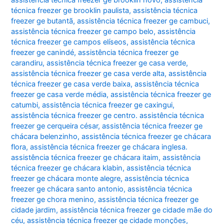
técnica freezer ge brooklin paulista
,
assistência técnica
freezer ge butantã
,
assistência técnica freezer ge cambuci
,
assistência técnica freezer ge campo belo
,
assistência
técnica freezer ge campos elíseos
,
assistência técnica
freezer ge canindé
,
assistência técnica freezer ge
carandiru
,
assistência técnica freezer ge casa verde
,
assistência técnica freezer ge casa verde alta
,
assistência
técnica freezer ge casa verde baixa
,
assistência técnica
freezer ge casa verde média
,
assistência técnica freezer ge
catumbi
,
assistência técnica freezer ge caxingui
,
assistência técnica freezer ge centro. assistência técnica
freezer ge cerqueira césar
,
assistência técnica freezer ge
chácara belenzinho
,
assistência técnica freezer ge chácara
flora
,
assistência técnica freezer ge chácara inglesa.
assistência técnica freezer ge chácara itaim
,
assistência
técnica freezer ge chácara klabin
,
assistência técnica
freezer ge chácara monte alegre
,
assistência técnica
freezer ge chácara santo antonio
,
assistência técnica
freezer ge chora menino
,
assistência técnica freezer ge
cidade jardim
,
assistência técnica freezer ge cidade mãe do
céu
,
assistência técnica freezer ge cidade monções
,