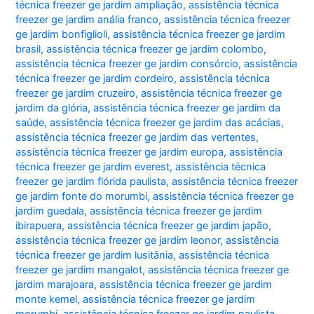
técnica freezer ge jardim ampliação
,
assistência técnica
freezer ge jardim anália franco
,
assistência técnica freezer
ge jardim bonfiglioli
,
assistência técnica freezer ge jardim
brasil
,
assistência técnica freezer ge jardim colombo
,
assistência técnica freezer ge jardim consórcio
,
assistência
técnica freezer ge jardim cordeiro
,
assistência técnica
freezer ge jardim cruzeiro
,
assistência técnica freezer ge
jardim da glória
,
assistência técnica freezer ge jardim da
saúde
,
assistência técnica freezer ge jardim das acácias
,
assistência técnica freezer ge jardim das vertentes
,
assistência técnica freezer ge jardim europa
,
assistência
técnica freezer ge jardim everest
,
assistência técnica
freezer ge jardim flórida paulista
,
assistência técnica freezer
ge jardim fonte do morumbi
,
assistência técnica freezer ge
jardim guedala
,
assistência técnica freezer ge jardim
ibirapuera
,
assistência técnica freezer ge jardim japão
,
assistência técnica freezer ge jardim leonor
,
assistência
técnica freezer ge jardim lusitânia
,
assistência técnica
freezer ge jardim mangalot
,
assistência técnica freezer ge
jardim marajoara
,
assistência técnica freezer ge jardim
monte kemel
,
assistência técnica freezer ge jardim
morumbi
,
assistência técnica freezer ge jardim paulista
,