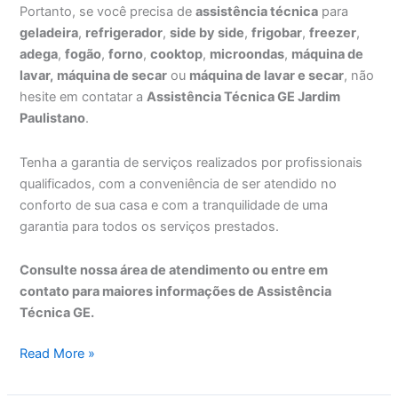
Portanto, se você precisa de
assistência técnica
para
geladeira
,
refrigerador
,
side by side
,
frigobar
,
freezer
,
adega
,
fogão
,
forno
,
cooktop
,
microondas
,
máquina de
lavar,
máquina de secar
ou
máquina de lavar e secar
, não
hesite em contatar a
Assistência Técnica GE Jardim
Paulistano
.
Tenha a garantia de serviços realizados por profissionais
qualificados, com a conveniência de ser atendido no
conforto de sua casa e com a tranquilidade de uma
garantia para todos os serviços prestados.
Consulte nossa área de atendimento ou entre em
contato para maiores informações de Assistência
Técnica GE.
Assistência
Read More »
Técnica
GE