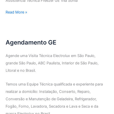
Assistência Técnica Freezer GE Vila Sônia
Assistência
Read More »
Técnica
Freezer
GE
Agendamento GE
Agende uma Visita Técnica Electrolux em São Paulo,
grande São Paulo, ABC Paulista, Interior de São Paulo,
Litoral e no Brasil.
Temos uma Equipe Técnica qualificada e experiente para
realizar a domicílio: Instalação, Conserto, Reparo,
Conversão e Manutenção de Geladeira, Refrigerador,
Fogão, Forno, Lavadora, Secadora e Lava e Seca e da
marca Electrolux no Brasil.