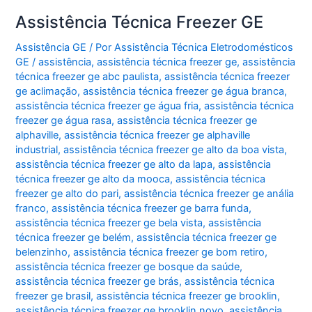
Assistência Técnica Freezer GE
Assistência GE
/ Por
Assistência Técnica Eletrodomésticos
GE
/
assistência
,
assistência técnica freezer ge
,
assistência
técnica freezer ge abc paulista
,
assistência técnica freezer
ge aclimação
,
assistência técnica freezer ge água branca
,
assistência técnica freezer ge água fria
,
assistência técnica
freezer ge água rasa
,
assistência técnica freezer ge
alphaville
,
assistência técnica freezer ge alphaville
industrial
,
assistência técnica freezer ge alto da boa vista
,
assistência técnica freezer ge alto da lapa
,
assistência
técnica freezer ge alto da mooca
,
assistência técnica
freezer ge alto do pari
,
assistência técnica freezer ge anália
franco
,
assistência técnica freezer ge barra funda
,
assistência técnica freezer ge bela vista
,
assistência
técnica freezer ge belém
,
assistência técnica freezer ge
belenzinho
,
assistência técnica freezer ge bom retiro
,
assistência técnica freezer ge bosque da saúde
,
assistência técnica freezer ge brás
,
assistência técnica
freezer ge brasil
,
assistência técnica freezer ge brooklin
,
assistência técnica freezer ge brooklin novo
,
assistência