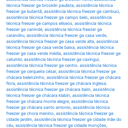
técnica freezer ge brooklin paulista
,
assistência técnica
freezer ge butantã
,
assistência técnica freezer ge cambuci
,
assistência técnica freezer ge campo belo
,
assistência
técnica freezer ge campos elíseos
,
assistência técnica
freezer ge canindé
,
assistência técnica freezer ge
carandiru
,
assistência técnica freezer ge casa verde
,
assistência técnica freezer ge casa verde alta
,
assistência
técnica freezer ge casa verde baixa
,
assistência técnica
freezer ge casa verde média
,
assistência técnica freezer ge
catumbi
,
assistência técnica freezer ge caxingui
,
assistência técnica freezer ge centro. assistência técnica
freezer ge cerqueira césar
,
assistência técnica freezer ge
chácara belenzinho
,
assistência técnica freezer ge chácara
flora
,
assistência técnica freezer ge chácara inglesa.
assistência técnica freezer ge chácara itaim
,
assistência
técnica freezer ge chácara klabin
,
assistência técnica
freezer ge chácara monte alegre
,
assistência técnica
freezer ge chácara santo antonio
,
assistência técnica
freezer ge chora menino
,
assistência técnica freezer ge
cidade jardim
,
assistência técnica freezer ge cidade mãe do
céu
,
assistência técnica freezer ge cidade monções
,