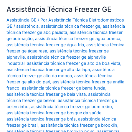
Assistência Técnica Freezer GE
Assistência GE
/ Por
Assistência Técnica Eletrodomésticos
GE
/
assistência
,
assistência técnica freezer ge
,
assistência
técnica freezer ge abc paulista
,
assistência técnica freezer
ge aclimação
,
assistência técnica freezer ge água branca
,
assistência técnica freezer ge água fria
,
assistência técnica
freezer ge água rasa
,
assistência técnica freezer ge
alphaville
,
assistência técnica freezer ge alphaville
industrial
,
assistência técnica freezer ge alto da boa vista
,
assistência técnica freezer ge alto da lapa
,
assistência
técnica freezer ge alto da mooca
,
assistência técnica
freezer ge alto do pari
,
assistência técnica freezer ge anália
franco
,
assistência técnica freezer ge barra funda
,
assistência técnica freezer ge bela vista
,
assistência
técnica freezer ge belém
,
assistência técnica freezer ge
belenzinho
,
assistência técnica freezer ge bom retiro
,
assistência técnica freezer ge bosque da saúde
,
assistência técnica freezer ge brás
,
assistência técnica
freezer ge brasil
,
assistência técnica freezer ge brooklin
,
assistência técnica freezer ge brooklin novo
,
assistência