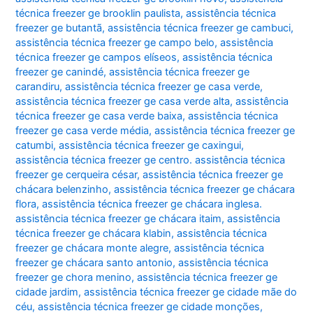
técnica freezer ge brooklin paulista
,
assistência técnica
freezer ge butantã
,
assistência técnica freezer ge cambuci
,
assistência técnica freezer ge campo belo
,
assistência
técnica freezer ge campos elíseos
,
assistência técnica
freezer ge canindé
,
assistência técnica freezer ge
carandiru
,
assistência técnica freezer ge casa verde
,
assistência técnica freezer ge casa verde alta
,
assistência
técnica freezer ge casa verde baixa
,
assistência técnica
freezer ge casa verde média
,
assistência técnica freezer ge
catumbi
,
assistência técnica freezer ge caxingui
,
assistência técnica freezer ge centro. assistência técnica
freezer ge cerqueira césar
,
assistência técnica freezer ge
chácara belenzinho
,
assistência técnica freezer ge chácara
flora
,
assistência técnica freezer ge chácara inglesa.
assistência técnica freezer ge chácara itaim
,
assistência
técnica freezer ge chácara klabin
,
assistência técnica
freezer ge chácara monte alegre
,
assistência técnica
freezer ge chácara santo antonio
,
assistência técnica
freezer ge chora menino
,
assistência técnica freezer ge
cidade jardim
,
assistência técnica freezer ge cidade mãe do
céu
,
assistência técnica freezer ge cidade monções
,