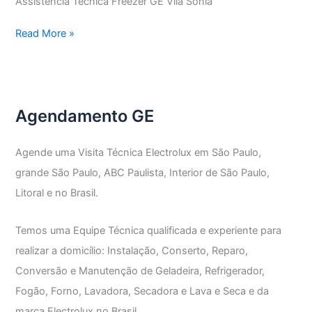
Assistência Técnica Freezer GE Vila Sônia
Assistência
Read More »
Técnica
Freezer
GE
Agendamento GE
Agende uma Visita Técnica Electrolux em São Paulo,
grande São Paulo, ABC Paulista, Interior de São Paulo,
Litoral e no Brasil.
Temos uma Equipe Técnica qualificada e experiente para
realizar a domicílio: Instalação, Conserto, Reparo,
Conversão e Manutenção de Geladeira, Refrigerador,
Fogão, Forno, Lavadora, Secadora e Lava e Seca e da
marca Electrolux no Brasil.