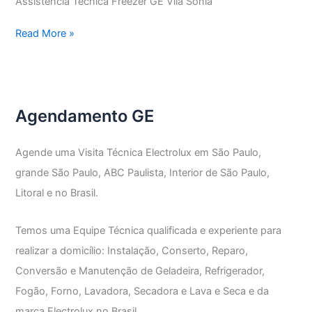
Assistência Técnica Freezer GE Vila Sônia
Assistência
Read More »
Técnica
Freezer
GE
Agendamento GE
Agende uma Visita Técnica Electrolux em São Paulo,
grande São Paulo, ABC Paulista, Interior de São Paulo,
Litoral e no Brasil.
Temos uma Equipe Técnica qualificada e experiente para
realizar a domicílio: Instalação, Conserto, Reparo,
Conversão e Manutenção de Geladeira, Refrigerador,
Fogão, Forno, Lavadora, Secadora e Lava e Seca e da
marca Electrolux no Brasil.