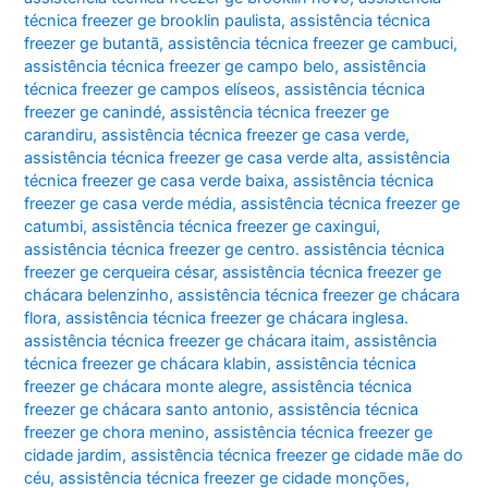
técnica freezer ge brooklin paulista
,
assistência técnica
freezer ge butantã
,
assistência técnica freezer ge cambuci
,
assistência técnica freezer ge campo belo
,
assistência
técnica freezer ge campos elíseos
,
assistência técnica
freezer ge canindé
,
assistência técnica freezer ge
carandiru
,
assistência técnica freezer ge casa verde
,
assistência técnica freezer ge casa verde alta
,
assistência
técnica freezer ge casa verde baixa
,
assistência técnica
freezer ge casa verde média
,
assistência técnica freezer ge
catumbi
,
assistência técnica freezer ge caxingui
,
assistência técnica freezer ge centro. assistência técnica
freezer ge cerqueira césar
,
assistência técnica freezer ge
chácara belenzinho
,
assistência técnica freezer ge chácara
flora
,
assistência técnica freezer ge chácara inglesa.
assistência técnica freezer ge chácara itaim
,
assistência
técnica freezer ge chácara klabin
,
assistência técnica
freezer ge chácara monte alegre
,
assistência técnica
freezer ge chácara santo antonio
,
assistência técnica
freezer ge chora menino
,
assistência técnica freezer ge
cidade jardim
,
assistência técnica freezer ge cidade mãe do
céu
,
assistência técnica freezer ge cidade monções
,