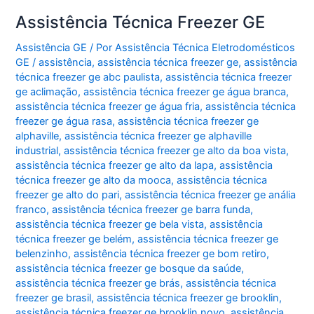
Assistência Técnica Freezer GE
Assistência GE
/ Por
Assistência Técnica Eletrodomésticos
GE
/
assistência
,
assistência técnica freezer ge
,
assistência
técnica freezer ge abc paulista
,
assistência técnica freezer
ge aclimação
,
assistência técnica freezer ge água branca
,
assistência técnica freezer ge água fria
,
assistência técnica
freezer ge água rasa
,
assistência técnica freezer ge
alphaville
,
assistência técnica freezer ge alphaville
industrial
,
assistência técnica freezer ge alto da boa vista
,
assistência técnica freezer ge alto da lapa
,
assistência
técnica freezer ge alto da mooca
,
assistência técnica
freezer ge alto do pari
,
assistência técnica freezer ge anália
franco
,
assistência técnica freezer ge barra funda
,
assistência técnica freezer ge bela vista
,
assistência
técnica freezer ge belém
,
assistência técnica freezer ge
belenzinho
,
assistência técnica freezer ge bom retiro
,
assistência técnica freezer ge bosque da saúde
,
assistência técnica freezer ge brás
,
assistência técnica
freezer ge brasil
,
assistência técnica freezer ge brooklin
,
assistência técnica freezer ge brooklin novo
,
assistência