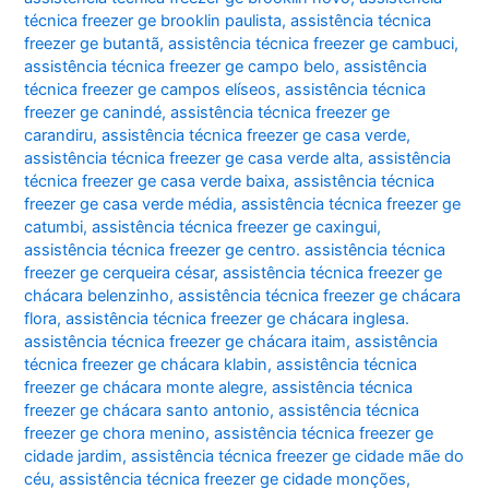
técnica freezer ge brooklin paulista
,
assistência técnica
freezer ge butantã
,
assistência técnica freezer ge cambuci
,
assistência técnica freezer ge campo belo
,
assistência
técnica freezer ge campos elíseos
,
assistência técnica
freezer ge canindé
,
assistência técnica freezer ge
carandiru
,
assistência técnica freezer ge casa verde
,
assistência técnica freezer ge casa verde alta
,
assistência
técnica freezer ge casa verde baixa
,
assistência técnica
freezer ge casa verde média
,
assistência técnica freezer ge
catumbi
,
assistência técnica freezer ge caxingui
,
assistência técnica freezer ge centro. assistência técnica
freezer ge cerqueira césar
,
assistência técnica freezer ge
chácara belenzinho
,
assistência técnica freezer ge chácara
flora
,
assistência técnica freezer ge chácara inglesa.
assistência técnica freezer ge chácara itaim
,
assistência
técnica freezer ge chácara klabin
,
assistência técnica
freezer ge chácara monte alegre
,
assistência técnica
freezer ge chácara santo antonio
,
assistência técnica
freezer ge chora menino
,
assistência técnica freezer ge
cidade jardim
,
assistência técnica freezer ge cidade mãe do
céu
,
assistência técnica freezer ge cidade monções
,