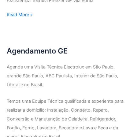
Assistência Técnica Freezer GE Vila Sônia
Assistência
Read More »
Técnica
Freezer
GE
Agendamento GE
Agende uma Visita Técnica Electrolux em São Paulo,
grande São Paulo, ABC Paulista, Interior de São Paulo,
Litoral e no Brasil.
Temos uma Equipe Técnica qualificada e experiente para
realizar a domicílio: Instalação, Conserto, Reparo,
Conversão e Manutenção de Geladeira, Refrigerador,
Fogão, Forno, Lavadora, Secadora e Lava e Seca e da
marca Electrolux no Brasil.