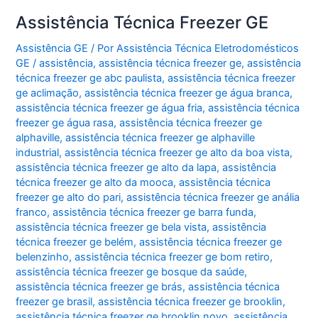
Assistência Técnica Freezer GE
Assistência GE
/ Por
Assistência Técnica Eletrodomésticos
GE
/
assistência
,
assistência técnica freezer ge
,
assistência
técnica freezer ge abc paulista
,
assistência técnica freezer
ge aclimação
,
assistência técnica freezer ge água branca
,
assistência técnica freezer ge água fria
,
assistência técnica
freezer ge água rasa
,
assistência técnica freezer ge
alphaville
,
assistência técnica freezer ge alphaville
industrial
,
assistência técnica freezer ge alto da boa vista
,
assistência técnica freezer ge alto da lapa
,
assistência
técnica freezer ge alto da mooca
,
assistência técnica
freezer ge alto do pari
,
assistência técnica freezer ge anália
franco
,
assistência técnica freezer ge barra funda
,
assistência técnica freezer ge bela vista
,
assistência
técnica freezer ge belém
,
assistência técnica freezer ge
belenzinho
,
assistência técnica freezer ge bom retiro
,
assistência técnica freezer ge bosque da saúde
,
assistência técnica freezer ge brás
,
assistência técnica
freezer ge brasil
,
assistência técnica freezer ge brooklin
,
assistência técnica freezer ge brooklin novo
,
assistência