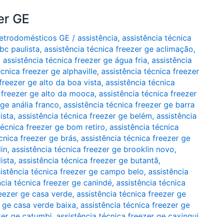
er GE
Eletrodomésticos GE
/
assistência
,
assistência técnica
bc paulista
,
assistência técnica freezer ge aclimação
,
,
assistência técnica freezer ge água fria
,
assistência
écnica freezer ge alphaville
,
assistência técnica freezer
freezer ge alto da boa vista
,
assistência técnica
a freezer ge alto da mooca
,
assistência técnica freezer
 ge anália franco
,
assistência técnica freezer ge barra
ista
,
assistência técnica freezer ge belém
,
assistência
técnica freezer ge bom retiro
,
assistência técnica
cnica freezer ge brás
,
assistência técnica freezer ge
in
,
assistência técnica freezer ge brooklin novo
,
ista
,
assistência técnica freezer ge butantã
,
istência técnica freezer ge campo belo
,
assistência
ncia técnica freezer ge canindé
,
assistência técnica
reezer ge casa verde
,
assistência técnica freezer ge
r ge casa verde baixa
,
assistência técnica freezer ge
zer ge catumbi
,
assistência técnica freezer ge caxingui
,