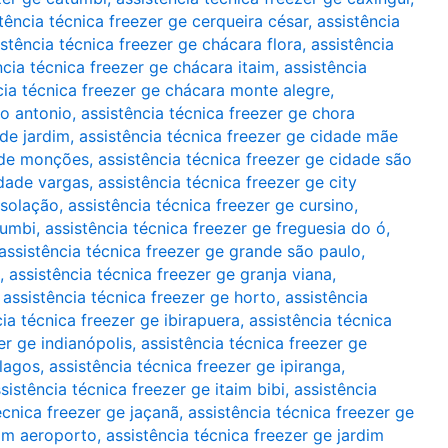
stência técnica freezer ge cerqueira césar
,
assistência
istência técnica freezer ge chácara flora
,
assistência
ncia técnica freezer ge chácara itaim
,
assistência
cia técnica freezer ge chácara monte alegre
,
to antonio
,
assistência técnica freezer ge chora
ade jardim
,
assistência técnica freezer ge cidade mãe
dade monções
,
assistência técnica freezer ge cidade são
idade vargas
,
assistência técnica freezer ge city
nsolação
,
assistência técnica freezer ge cursino
,
rumbi
,
assistência técnica freezer ge freguesia do ó
,
assistência técnica freezer ge grande são paulo
,
,
assistência técnica freezer ge granja viana
,
,
assistência técnica freezer ge horto
,
assistência
cia técnica freezer ge ibirapuera
,
assistência técnica
er ge indianópolis
,
assistência técnica freezer ge
rlagos
,
assistência técnica freezer ge ipiranga
,
sistência técnica freezer ge itaim bibi
,
assistência
écnica freezer ge jaçanã
,
assistência técnica freezer ge
dim aeroporto
,
assistência técnica freezer ge jardim