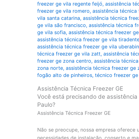
freezer ge vila regente feijó
,
assistência té
freezer ge vila romero
,
assistência técnica 
vila santa catarina
,
assistência técnica free
ge vila são francisco
,
assistência técnica fr
ge vila sofia
,
assistência técnica freezer ge
assistência técnica freezer ge vila tiradent
assistência técnica freezer ge vila uberabi
técnica freezer ge vila zatt
,
assistência téc
freezer ge zona centro
,
assistência técnica
zona norte
,
assistência técnica freezer ge
fogão alto de pinheiros
,
técnico freezer ge
Assistência Técnica Freezer GE
Você está precisando de assistência
Paulo?
Assistência Técnica Freezer GE
Não se preocupe, nossa empresa oferece u
necessidades de instalação, conserto e m