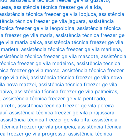
indo
,
assistência técnica freezer ge vila gustavo
,
guesa
,
assistência técnica freezer ge vila ida
,
assistência técnica freezer ge vila ipojuca
,
assistência
tência técnica freezer ge vila jaguara
,
assistência
écnica freezer ge vila leopoldina
,
assistência técnica
ca freezer ge vila maria
,
assistência técnica freezer ge
ge vila maria baixa
,
assistência técnica freezer ge vila
a marieta
,
assistência técnica freezer ge vila marilena
,
assistência técnica freezer ge vila mascote
,
assistência
técnica freezer ge vila medeiros
,
assistência técnica
nica freezer ge vila morse
,
assistência técnica freezer
 ge vila nivi
,
assistência técnica freezer ge vila nova
vila nova mazzei
,
assistência técnica freezer ge vila
 paiva
,
assistência técnica freezer ge vila palmeiras
,
a
,
assistência técnica freezer ge vila penteado
,
barreto
,
assistência técnica freezer ge vila pereira
auí
,
assistência técnica freezer ge vila pirajussara
,
,
assistência técnica freezer ge vila pita
,
assistência
a técnica freezer ge vila pompeia
,
assistência técnica
ica freezer ge vila progresso
,
assistência técnica