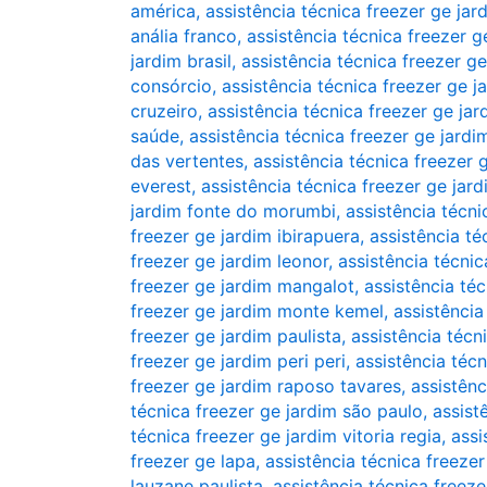
américa
,
assistência técnica freezer ge ja
anália franco
,
assistência técnica freezer ge
jardim brasil
,
assistência técnica freezer g
consórcio
,
assistência técnica freezer ge j
cruzeiro
,
assistência técnica freezer ge jar
saúde
,
assistência técnica freezer ge jardi
das vertentes
,
assistência técnica freezer 
everest
,
assistência técnica freezer ge jard
jardim fonte do morumbi
,
assistência técni
freezer ge jardim ibirapuera
,
assistência té
freezer ge jardim leonor
,
assistência técnic
freezer ge jardim mangalot
,
assistência té
freezer ge jardim monte kemel
,
assistência
freezer ge jardim paulista
,
assistência técn
freezer ge jardim peri peri
,
assistência téc
freezer ge jardim raposo tavares
,
assistênc
técnica freezer ge jardim são paulo
,
assist
técnica freezer ge jardim vitoria regia
,
assi
freezer ge lapa
,
assistência técnica freeze
lauzane paulista
,
assistência técnica freeze