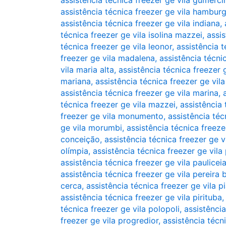
assistência técnica freezer ge vila gumerc
assistência técnica freezer ge vila hambur
assistência técnica freezer ge vila indiana
,
técnica freezer ge vila isolina mazzei
,
assis
técnica freezer ge vila leonor
,
assistência t
freezer ge vila madalena
,
assistência técni
vila maria alta
,
assistência técnica freezer 
mariana
,
assistência técnica freezer ge vil
assistência técnica freezer ge vila marina
,
técnica freezer ge vila mazzei
,
assistência 
freezer ge vila monumento
,
assistência téc
ge vila morumbi
,
assistência técnica freezer
conceição
,
assistência técnica freezer ge 
olímpia
,
assistência técnica freezer ge vila
assistência técnica freezer ge vila paulicei
assistência técnica freezer ge vila pereira 
cerca
,
assistência técnica freezer ge vila pi
assistência técnica freezer ge vila pirituba
técnica freezer ge vila polopoli
,
assistênci
freezer ge vila progredior
,
assistência técn