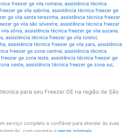
cnica freezer ge vila romana
,
assistência técnica
freezer ge vila sabrina
,
assistência técnica freezer ge
zer ge vila santa terezinha
,
assistência técnica freezer
eezer ge vila são silvestre
,
assistência técnica freezer
 vila sônia
,
assistência técnica freezer ge vila suzana
,
es
,
assistência técnica freezer ge vila tolstoi
,
nha
,
assistência técnica freezer ge vila yara
,
assistência
nica freezer ge zona central
,
assistência técnica
 freezer ge zona leste
,
assistência técnica freezer ge
 zona oeste
,
assistência técnica freezer ge zona sul
,
 técnica para seu Freezer GE na região de São
m serviço completo e confiável para atender às suas
anutenção, com garantia e
peças originais
.