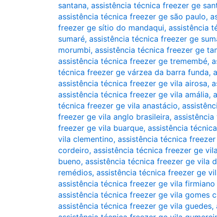
santana
,
assistência técnica freezer ge sa
assistência técnica freezer ge são paulo
,
a
freezer ge sítio do mandaqui
,
assistência t
sumaré
,
assistência técnica freezer ge su
morumbi
,
assistência técnica freezer ge t
assistência técnica freezer ge tremembé
,
a
técnica freezer ge várzea da barra funda
,
a
assistência técnica freezer ge vila airosa
,
a
assistência técnica freezer ge vila amália
,
a
técnica freezer ge vila anastácio
,
assistênc
freezer ge vila anglo brasileira
,
assistência
freezer ge vila buarque
,
assistência técnica
vila clementino
,
assistência técnica freeze
cordeiro
,
assistência técnica freezer ge vil
bueno
,
assistência técnica freezer ge vila 
remédios
,
assistência técnica freezer ge vi
assistência técnica freezer ge vila firmiano
assistência técnica freezer ge vila gomes 
assistência técnica freezer ge vila guedes
,