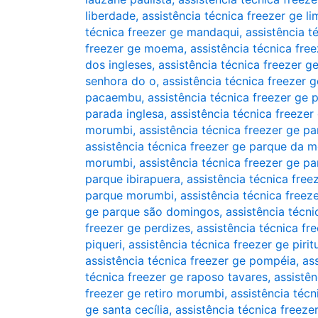
liberdade
,
assistência técnica freezer ge l
técnica freezer ge mandaqui
,
assistência t
freezer ge moema
,
assistência técnica fr
dos ingleses
,
assistência técnica freezer 
senhora do o
,
assistência técnica freezer 
pacaembu
,
assistência técnica freezer ge
parada inglesa
,
assistência técnica freezer
morumbi
,
assistência técnica freezer ge pa
assistência técnica freezer ge parque da 
morumbi
,
assistência técnica freezer ge p
parque ibirapuera
,
assistência técnica fre
parque morumbi
,
assistência técnica free
ge parque são domingos
,
assistência técn
freezer ge perdizes
,
assistência técnica fr
piqueri
,
assistência técnica freezer ge pirit
assistência técnica freezer ge pompéia
,
as
técnica freezer ge raposo tavares
,
assistên
freezer ge retiro morumbi
,
assistência técn
ge santa cecília
,
assistência técnica freeze