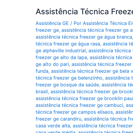
Assistência Técnica Freez
Assistência GE
/ Por
Assistência Técnica 
freezer ge
,
assistência técnica freezer ge a
assistência técnica freezer ge água branca
técnica freezer ge água rasa
,
assistência t
ge alphaville industrial
,
assistência técnica 
freezer ge alto da lapa
,
assistência técnic
ge alto do pari
,
assistência técnica freezer
funda
,
assistência técnica freezer ge bela v
técnica freezer ge belenzinho
,
assistência 
freezer ge bosque da saúde
,
assistência té
brasil
,
assistência técnica freezer ge brookl
assistência técnica freezer ge brooklin paul
assistência técnica freezer ge cambuci
,
ass
técnica freezer ge campos elíseos
,
assistê
freezer ge carandiru
,
assistência técnica f
casa verde alta
,
assistência técnica freeze
casa verde média
,
assistência técnica free