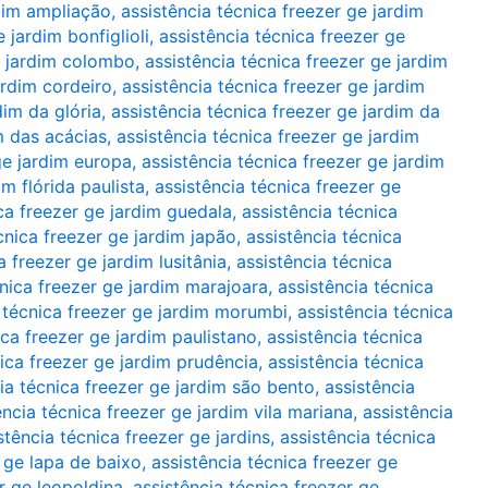
rdim ampliação
,
assistência técnica freezer ge jardim
 jardim bonfiglioli
,
assistência técnica freezer ge
e jardim colombo
,
assistência técnica freezer ge jardim
ardim cordeiro
,
assistência técnica freezer ge jardim
dim da glória
,
assistência técnica freezer ge jardim da
m das acácias
,
assistência técnica freezer ge jardim
ge jardim europa
,
assistência técnica freezer ge jardim
im flórida paulista
,
assistência técnica freezer ge
ca freezer ge jardim guedala
,
assistência técnica
cnica freezer ge jardim japão
,
assistência técnica
a freezer ge jardim lusitânia
,
assistência técnica
cnica freezer ge jardim marajoara
,
assistência técnica
 técnica freezer ge jardim morumbi
,
assistência técnica
ica freezer ge jardim paulistano
,
assistência técnica
nica freezer ge jardim prudência
,
assistência técnica
ia técnica freezer ge jardim são bento
,
assistência
ência técnica freezer ge jardim vila mariana
,
assistência
stência técnica freezer ge jardins
,
assistência técnica
r ge lapa de baixo
,
assistência técnica freezer ge
r ge leopoldina
,
assistência técnica freezer ge