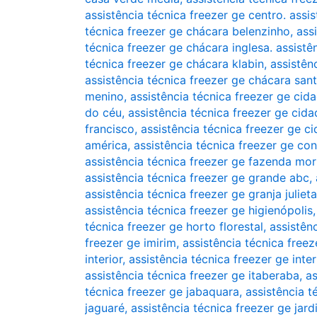
assistência técnica freezer ge centro. assi
técnica freezer ge chácara belenzinho
,
ass
técnica freezer ge chácara inglesa. assistê
técnica freezer ge chácara klabin
,
assistên
assistência técnica freezer ge chácara san
menino
,
assistência técnica freezer ge cid
do céu
,
assistência técnica freezer ge ci
francisco
,
assistência técnica freezer ge c
américa
,
assistência técnica freezer ge co
assistência técnica freezer ge fazenda mo
assistência técnica freezer ge grande abc
,
assistência técnica freezer ge granja julieta
assistência técnica freezer ge higienópolis
técnica freezer ge horto florestal
,
assistên
freezer ge imirim
,
assistência técnica freez
interior
,
assistência técnica freezer ge inte
assistência técnica freezer ge itaberaba
,
as
técnica freezer ge jabaquara
,
assistência t
jaguaré
,
assistência técnica freezer ge jar