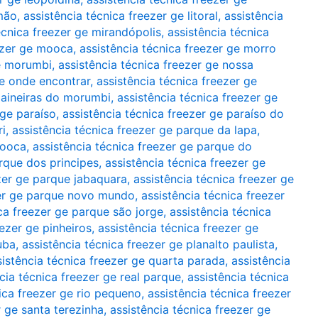
imão
,
assistência técnica freezer ge litoral
,
assistência
écnica freezer ge mirandópolis
,
assistência técnica
eezer ge mooca
,
assistência técnica freezer ge morro
ge morumbi
,
assistência técnica freezer ge nossa
ge onde encontrar
,
assistência técnica freezer ge
 paineiras do morumbi
,
assistência técnica freezer ge
 ge paraíso
,
assistência técnica freezer ge paraíso do
ri
,
assistência técnica freezer ge parque da lapa
,
mooca
,
assistência técnica freezer ge parque do
arque dos principes
,
assistência técnica freezer ge
ezer ge parque jabaquara
,
assistência técnica freezer ge
zer ge parque novo mundo
,
assistência técnica freezer
ica freezer ge parque são jorge
,
assistência técnica
eezer ge pinheiros
,
assistência técnica freezer ge
uba
,
assistência técnica freezer ge planalto paulista
,
sistência técnica freezer ge quarta parada
,
assistência
cia técnica freezer ge real parque
,
assistência técnica
ica freezer ge rio pequeno
,
assistência técnica freezer
r ge santa terezinha
,
assistência técnica freezer ge