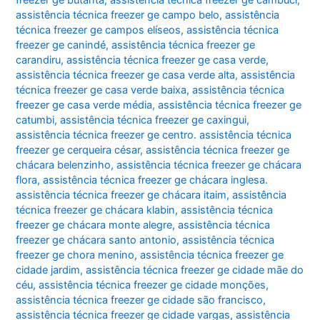
assistência técnica freezer ge campo belo
,
assistência
técnica freezer ge campos elíseos
,
assistência técnica
freezer ge canindé
,
assistência técnica freezer ge
carandiru
,
assistência técnica freezer ge casa verde
,
assistência técnica freezer ge casa verde alta
,
assistência
técnica freezer ge casa verde baixa
,
assistência técnica
freezer ge casa verde média
,
assistência técnica freezer ge
catumbi
,
assistência técnica freezer ge caxingui
,
assistência técnica freezer ge centro. assistência técnica
freezer ge cerqueira césar
,
assistência técnica freezer ge
chácara belenzinho
,
assistência técnica freezer ge chácara
flora
,
assistência técnica freezer ge chácara inglesa.
assistência técnica freezer ge chácara itaim
,
assistência
técnica freezer ge chácara klabin
,
assistência técnica
freezer ge chácara monte alegre
,
assistência técnica
freezer ge chácara santo antonio
,
assistência técnica
freezer ge chora menino
,
assistência técnica freezer ge
cidade jardim
,
assistência técnica freezer ge cidade mãe do
céu
,
assistência técnica freezer ge cidade monções
,
assistência técnica freezer ge cidade são francisco
,
assistência técnica freezer ge cidade vargas
,
assistência