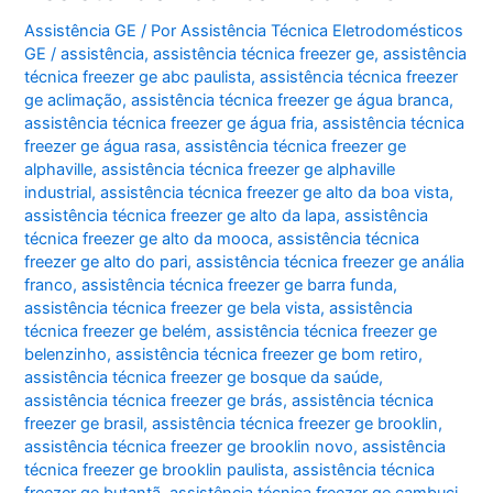
Paulista
Assistência GE
/ Por
Assistência Técnica Eletrodomésticos
GE
/
assistência
,
assistência técnica freezer ge
,
assistência
técnica freezer ge abc paulista
,
assistência técnica freezer
ge aclimação
,
assistência técnica freezer ge água branca
,
assistência técnica freezer ge água fria
,
assistência técnica
freezer ge água rasa
,
assistência técnica freezer ge
alphaville
,
assistência técnica freezer ge alphaville
industrial
,
assistência técnica freezer ge alto da boa vista
,
assistência técnica freezer ge alto da lapa
,
assistência
técnica freezer ge alto da mooca
,
assistência técnica
freezer ge alto do pari
,
assistência técnica freezer ge anália
franco
,
assistência técnica freezer ge barra funda
,
assistência técnica freezer ge bela vista
,
assistência
técnica freezer ge belém
,
assistência técnica freezer ge
belenzinho
,
assistência técnica freezer ge bom retiro
,
assistência técnica freezer ge bosque da saúde
,
assistência técnica freezer ge brás
,
assistência técnica
freezer ge brasil
,
assistência técnica freezer ge brooklin
,
assistência técnica freezer ge brooklin novo
,
assistência
técnica freezer ge brooklin paulista
,
assistência técnica
freezer ge butantã
,
assistência técnica freezer ge cambuci
,