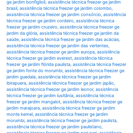
ge jardim bonfiglioli
,
assistência técnica freezer ge jardim
brasil
,
assistência técnica freezer ge jardim colombo
,
assistência técnica freezer ge jardim consórcio
,
assistência
técnica freezer ge jardim cordeiro
,
assistência técnica
freezer ge jardim cruzeiro
,
assistência técnica freezer ge
jardim da glória
,
assistência técnica freezer ge jardim da
saúde
,
assistência técnica freezer ge jardim das acácias
,
assistência técnica freezer ge jardim das vertentes
,
assistência técnica freezer ge jardim europa
,
assistência
técnica freezer ge jardim everest
,
assistência técnica
freezer ge jardim flórida paulista
,
assistência técnica freezer
ge jardim fonte do morumbi
,
assistência técnica freezer ge
jardim guedala
,
assistência técnica freezer ge jardim
ibirapuera
,
assistência técnica freezer ge jardim japão
,
assistência técnica freezer ge jardim leonor
,
assistência
técnica freezer ge jardim lusitânia
,
assistência técnica
freezer ge jardim mangalot
,
assistência técnica freezer ge
jardim marajoara
,
assistência técnica freezer ge jardim
monte kemel
,
assistência técnica freezer ge jardim
morumbi
,
assistência técnica freezer ge jardim paulista
,
assistência técnica freezer ge jardim paulistano
,
assistência técnica freezer ge jardim peri peri
,
assistência