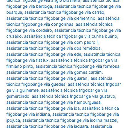
técnica frigobar ge vila anglo brasileira
,
assistência técnica
frigobar ge vila bertioga
,
assistência técnica frigobar ge vila
buarque
,
assistência técnica frigobar ge vila carrão
,
assistência técnica frigobar ge vila clementino
,
assistência
técnica frigobar ge vila congonhas
,
assistência técnica
frigobar ge vila cordeiro
,
assistência técnica frigobar ge vila
cruzeiro
,
assistência técnica frigobar ge vila cunha bueno
,
assistência técnica frigobar ge vila dom pedro ii
,
assistência técnica frigobar ge vila dos remédios
,
assistência técnica frigobar ge vila ede
,
assistência técnica
frigobar ge vila fiat lux
,
assistência técnica frigobar ge vila
firmiano pinto
,
assistência técnica frigobar ge vila formosa
,
assistência técnica frigobar ge vila gomes cardim
,
assistência técnica frigobar ge vila guarani
,
assistência
técnica frigobar ge vila guedes
,
assistência técnica frigobar
ge vila guilherme
,
assistência técnica frigobar ge vila
gumercindo
,
assistência técnica frigobar ge vila gustavo
,
assistência técnica frigobar ge vila hamburguesa
,
assistência técnica frigobar ge vila ida
,
assistência técnica
frigobar ge vila indiana
,
assistência técnica frigobar ge vila
ipojuca
,
assistência técnica frigobar ge vila isolina mazzei
,
assistência técnica frigobar ge vila jaguara
,
assistência