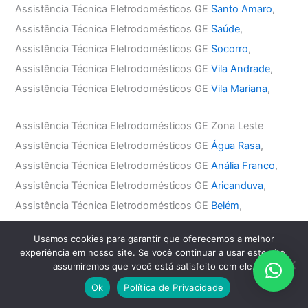
Assistência Técnica Eletrodomésticos GE
Santo Amaro
,
Assistência Técnica Eletrodomésticos GE
Saúde
,
Assistência Técnica Eletrodomésticos GE
Socorro
,
Assistência Técnica Eletrodomésticos GE
Vila Andrade
,
Assistência Técnica Eletrodomésticos GE
Vila Mariana
,
Assistência Técnica Eletrodomésticos GE Zona Leste
Assistência Técnica Eletrodomésticos GE
Água Rasa
,
Assistência Técnica Eletrodomésticos GE
Anália Franco
,
Assistência Técnica Eletrodomésticos GE
Aricanduva
,
Assistência Técnica Eletrodomésticos GE
Belém
,
Assistência Técnica Eletrodomésticos GE
Mooca
,
Usamos cookies para garantir que oferecemos a melhor
Assistência Técnica Eletrodomésticos GE
Penha
,
experiência em nosso site. Se você continuar a usar este site,
Assistência Técnica Eletrodomésticos GE
Tatuapé
,
assumiremos que você está satisfeito com ele.
Assistência Técnica Eletrodomésticos GE
Vila Carrão
,
Ok
Política de Privacidade
Assistência Técnica Eletrodomésticos GE
Vila Formosa
,