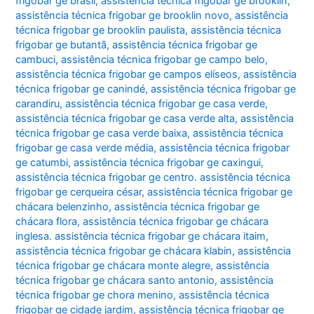
frigobar ge brasil
,
assistência técnica frigobar ge brooklin
,
assistência técnica frigobar ge brooklin novo
,
assistência
técnica frigobar ge brooklin paulista
,
assistência técnica
frigobar ge butantã
,
assistência técnica frigobar ge
cambuci
,
assistência técnica frigobar ge campo belo
,
assistência técnica frigobar ge campos elíseos
,
assistência
técnica frigobar ge canindé
,
assistência técnica frigobar ge
carandiru
,
assistência técnica frigobar ge casa verde
,
assistência técnica frigobar ge casa verde alta
,
assistência
técnica frigobar ge casa verde baixa
,
assistência técnica
frigobar ge casa verde média
,
assistência técnica frigobar
ge catumbi
,
assistência técnica frigobar ge caxingui
,
assistência técnica frigobar ge centro. assistência técnica
frigobar ge cerqueira césar
,
assistência técnica frigobar ge
chácara belenzinho
,
assistência técnica frigobar ge
chácara flora
,
assistência técnica frigobar ge chácara
inglesa. assistência técnica frigobar ge chácara itaim
,
assistência técnica frigobar ge chácara klabin
,
assistência
técnica frigobar ge chácara monte alegre
,
assistência
técnica frigobar ge chácara santo antonio
,
assistência
técnica frigobar ge chora menino
,
assistência técnica
frigobar ge cidade jardim
,
assistência técnica frigobar ge