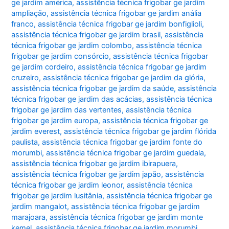
ge jardim américa
,
assistência técnica frigobar ge jardim
ampliação
,
assistência técnica frigobar ge jardim anália
franco
,
assistência técnica frigobar ge jardim bonfiglioli
,
assistência técnica frigobar ge jardim brasil
,
assistência
técnica frigobar ge jardim colombo
,
assistência técnica
frigobar ge jardim consórcio
,
assistência técnica frigobar
ge jardim cordeiro
,
assistência técnica frigobar ge jardim
cruzeiro
,
assistência técnica frigobar ge jardim da glória
,
assistência técnica frigobar ge jardim da saúde
,
assistência
técnica frigobar ge jardim das acácias
,
assistência técnica
frigobar ge jardim das vertentes
,
assistência técnica
frigobar ge jardim europa
,
assistência técnica frigobar ge
jardim everest
,
assistência técnica frigobar ge jardim flórida
paulista
,
assistência técnica frigobar ge jardim fonte do
morumbi
,
assistência técnica frigobar ge jardim guedala
,
assistência técnica frigobar ge jardim ibirapuera
,
assistência técnica frigobar ge jardim japão
,
assistência
técnica frigobar ge jardim leonor
,
assistência técnica
frigobar ge jardim lusitânia
,
assistência técnica frigobar ge
jardim mangalot
,
assistência técnica frigobar ge jardim
marajoara
,
assistência técnica frigobar ge jardim monte
kemel
,
assistência técnica frigobar ge jardim morumbi
,