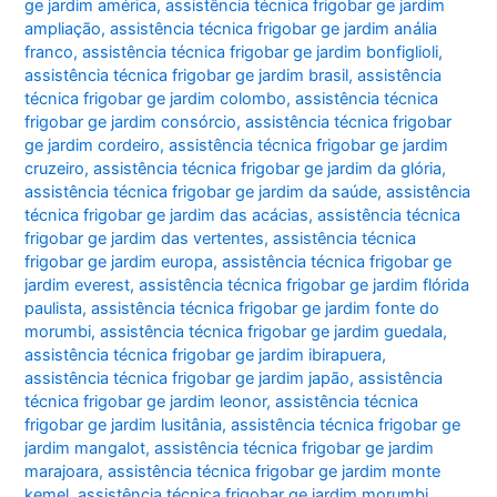
ge jardim américa
,
assistência técnica frigobar ge jardim
ampliação
,
assistência técnica frigobar ge jardim anália
franco
,
assistência técnica frigobar ge jardim bonfiglioli
,
assistência técnica frigobar ge jardim brasil
,
assistência
técnica frigobar ge jardim colombo
,
assistência técnica
frigobar ge jardim consórcio
,
assistência técnica frigobar
ge jardim cordeiro
,
assistência técnica frigobar ge jardim
cruzeiro
,
assistência técnica frigobar ge jardim da glória
,
assistência técnica frigobar ge jardim da saúde
,
assistência
técnica frigobar ge jardim das acácias
,
assistência técnica
frigobar ge jardim das vertentes
,
assistência técnica
frigobar ge jardim europa
,
assistência técnica frigobar ge
jardim everest
,
assistência técnica frigobar ge jardim flórida
paulista
,
assistência técnica frigobar ge jardim fonte do
morumbi
,
assistência técnica frigobar ge jardim guedala
,
assistência técnica frigobar ge jardim ibirapuera
,
assistência técnica frigobar ge jardim japão
,
assistência
técnica frigobar ge jardim leonor
,
assistência técnica
frigobar ge jardim lusitânia
,
assistência técnica frigobar ge
jardim mangalot
,
assistência técnica frigobar ge jardim
marajoara
,
assistência técnica frigobar ge jardim monte
kemel
,
assistência técnica frigobar ge jardim morumbi
,