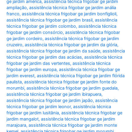
ge jardim américa
,
assistência técnica frigobar ge jardim
ampliação
,
assistência técnica frigobar ge jardim anália
franco
,
assistência técnica frigobar ge jardim bonfiglioli
,
assistência técnica frigobar ge jardim brasil
,
assistência
técnica frigobar ge jardim colombo
,
assistência técnica
frigobar ge jardim consórcio
,
assistência técnica frigobar
ge jardim cordeiro
,
assistência técnica frigobar ge jardim
cruzeiro
,
assistência técnica frigobar ge jardim da glória
,
assistência técnica frigobar ge jardim da saúde
,
assistência
técnica frigobar ge jardim das acácias
,
assistência técnica
frigobar ge jardim das vertentes
,
assistência técnica
frigobar ge jardim europa
,
assistência técnica frigobar ge
jardim everest
,
assistência técnica frigobar ge jardim flórida
paulista
,
assistência técnica frigobar ge jardim fonte do
morumbi
,
assistência técnica frigobar ge jardim guedala
,
assistência técnica frigobar ge jardim ibirapuera
,
assistência técnica frigobar ge jardim japão
,
assistência
técnica frigobar ge jardim leonor
,
assistência técnica
frigobar ge jardim lusitânia
,
assistência técnica frigobar ge
jardim mangalot
,
assistência técnica frigobar ge jardim
marajoara
,
assistência técnica frigobar ge jardim monte
kemel
,
assistência técnica frigobar ge jardim morumbi
,