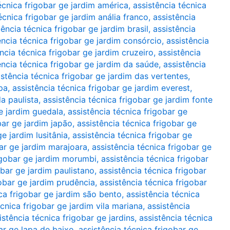
écnica frigobar ge jardim américa
,
assistência técnica
écnica frigobar ge jardim anália franco
,
assistência
tência técnica frigobar ge jardim brasil
,
assistência
ência técnica frigobar ge jardim consórcio
,
assistência
ncia técnica frigobar ge jardim cruzeiro
,
assistência
ência técnica frigobar ge jardim da saúde
,
assistência
istência técnica frigobar ge jardim das vertentes
,
pa
,
assistência técnica frigobar ge jardim everest
,
da paulista
,
assistência técnica frigobar ge jardim fonte
ge jardim guedala
,
assistência técnica frigobar ge
bar ge jardim japão
,
assistência técnica frigobar ge
e jardim lusitânia
,
assistência técnica frigobar ge
bar ge jardim marajoara
,
assistência técnica frigobar ge
rigobar ge jardim morumbi
,
assistência técnica frigobar
obar ge jardim paulistano
,
assistência técnica frigobar
gobar ge jardim prudência
,
assistência técnica frigobar
ica frigobar ge jardim são bento
,
assistência técnica
écnica frigobar ge jardim vila mariana
,
assistência
istência técnica frigobar ge jardins
,
assistência técnica
bar ge lapa de baixo
,
assistência técnica frigobar ge