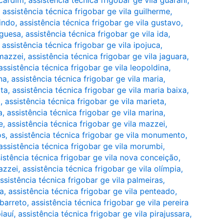
 cardim
,
assistência técnica frigobar ge vila guarani
,
,
assistência técnica frigobar ge vila guilherme
,
cindo
,
assistência técnica frigobar ge vila gustavo
,
rguesa
,
assistência técnica frigobar ge vila ida
,
,
assistência técnica frigobar ge vila ipojuca
,
 mazzei
,
assistência técnica frigobar ge vila jaguara
,
assistência técnica frigobar ge vila leopoldina
,
na
,
assistência técnica frigobar ge vila maria
,
lta
,
assistência técnica frigobar ge vila maria baixa
,
a
,
assistência técnica frigobar ge vila marieta
,
a
,
assistência técnica frigobar ge vila marina
,
e
,
assistência técnica frigobar ge vila mazzei
,
os
,
assistência técnica frigobar ge vila monumento
,
assistência técnica frigobar ge vila morumbi
,
istência técnica frigobar ge vila nova conceição
,
azzei
,
assistência técnica frigobar ge vila olímpia
,
ssistência técnica frigobar ge vila palmeiras
,
ia
,
assistência técnica frigobar ge vila penteado
,
 barreto
,
assistência técnica frigobar ge vila pereira
iauí
,
assistência técnica frigobar ge vila pirajussara
,