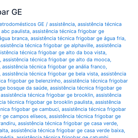
bar GE
Eletrodomésticos GE
/
assistência
,
assistência técnica
 abc paulista
,
assistência técnica frigobar ge
 água branca
,
assistência técnica frigobar ge água fria
,
assistência técnica frigobar ge alphaville
,
assistência
istência técnica frigobar ge alto da boa vista
,
,
assistência técnica frigobar ge alto da mooca
,
,
assistência técnica frigobar ge anália franco
,
,
assistência técnica frigobar ge bela vista
,
assistência
ica frigobar ge belenzinho
,
assistência técnica frigobar
r ge bosque da saúde
,
assistência técnica frigobar ge
,
assistência técnica frigobar ge brooklin
,
assistência
cia técnica frigobar ge brooklin paulista
,
assistência
cnica frigobar ge cambuci
,
assistência técnica frigobar
ar ge campos elíseos
,
assistência técnica frigobar ge
randiru
,
assistência técnica frigobar ge casa verde
,
alta
,
assistência técnica frigobar ge casa verde baixa
,
 média
,
assistência técnica frigobar ge catumbi
,