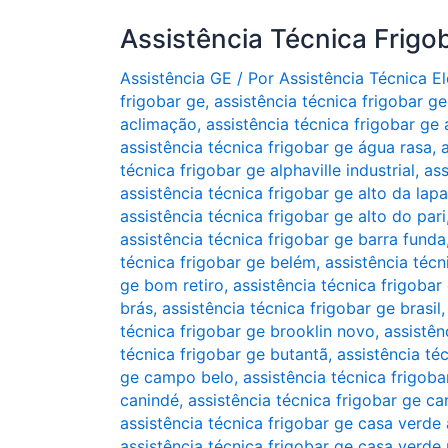
Assistência Técnica Frigo
Assistência GE
/ Por
Assistência Técnica 
frigobar ge
,
assistência técnica frigobar ge
aclimação
,
assistência técnica frigobar ge
assistência técnica frigobar ge água rasa
,
técnica frigobar ge alphaville industrial
,
ass
assistência técnica frigobar ge alto da lapa
assistência técnica frigobar ge alto do pari
assistência técnica frigobar ge barra funda
técnica frigobar ge belém
,
assistência técn
ge bom retiro
,
assistência técnica frigoba
brás
,
assistência técnica frigobar ge brasil
técnica frigobar ge brooklin novo
,
assistên
técnica frigobar ge butantã
,
assistência té
ge campo belo
,
assistência técnica frigob
canindé
,
assistência técnica frigobar ge ca
assistência técnica frigobar ge casa verde 
assistência técnica frigobar ge casa verde