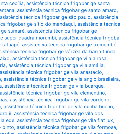
nta cecília
,
assistência técnica frigobar ge santa
santana
,
assistência técnica frigobar ge santo amaro
,
ssistência técnica frigobar ge são paulo
,
assistência
ica frigobar ge sítio do mandaqui
,
assistência técnica
r ge sumaré
,
assistência técnica frigobar ge
 ge super quadra morumbi
,
assistência técnica frigobar
e tatuapé
,
assistência técnica frigobar ge tremembé
,
sistência técnica frigobar ge várzea da barra funda
,
baixo
,
assistência técnica frigobar ge vila airosa
,
ria
,
assistência técnica frigobar ge vila amália
,
assistência técnica frigobar ge vila anastácio
,
e
,
assistência técnica frigobar ge vila anglo brasileira
,
a
,
assistência técnica frigobar ge vila buarque
,
assistência técnica frigobar ge vila clementino
,
nhas
,
assistência técnica frigobar ge vila cordeiro
,
o
,
assistência técnica frigobar ge vila cunha bueno
,
dro ii
,
assistência técnica frigobar ge vila dos
ila ede
,
assistência técnica frigobar ge vila fiat lux
,
o pinto
,
assistência técnica frigobar ge vila formosa
,