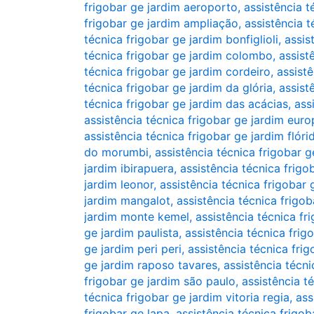
frigobar ge jardim aeroporto
,
assistência t
frigobar ge jardim ampliação
,
assistência t
técnica frigobar ge jardim bonfiglioli
,
assis
técnica frigobar ge jardim colombo
,
assist
técnica frigobar ge jardim cordeiro
,
assistê
técnica frigobar ge jardim da glória
,
assist
técnica frigobar ge jardim das acácias
,
ass
assistência técnica frigobar ge jardim euro
assistência técnica frigobar ge jardim flóri
do morumbi
,
assistência técnica frigobar 
jardim ibirapuera
,
assistência técnica frigo
jardim leonor
,
assistência técnica frigobar g
jardim mangalot
,
assistência técnica frigo
jardim monte kemel
,
assistência técnica f
ge jardim paulista
,
assistência técnica frig
ge jardim peri peri
,
assistência técnica fri
ge jardim raposo tavares
,
assistência técn
frigobar ge jardim são paulo
,
assistência t
técnica frigobar ge jardim vitoria regia
,
ass
frigobar ge lapa
,
assistência técnica frigo