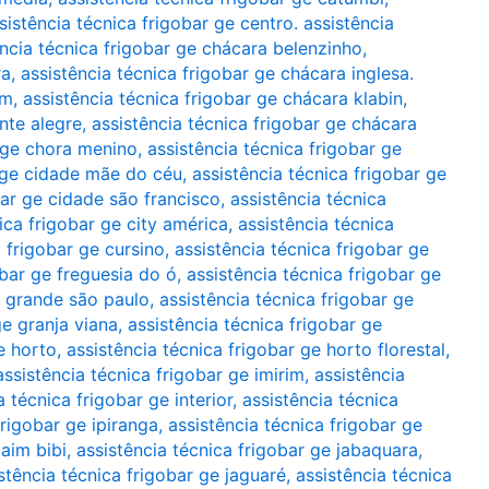
sistência técnica frigobar ge centro. assistência
ência técnica frigobar ge chácara belenzinho
,
ra
,
assistência técnica frigobar ge chácara inglesa.
im
,
assistência técnica frigobar ge chácara klabin
,
nte alegre
,
assistência técnica frigobar ge chácara
r ge chora menino
,
assistência técnica frigobar ge
r ge cidade mãe do céu
,
assistência técnica frigobar ge
bar ge cidade são francisco
,
assistência técnica
ica frigobar ge city américa
,
assistência técnica
a frigobar ge cursino
,
assistência técnica frigobar ge
obar ge freguesia do ó
,
assistência técnica frigobar ge
e grande são paulo
,
assistência técnica frigobar ge
ge granja viana
,
assistência técnica frigobar ge
e horto
,
assistência técnica frigobar ge horto florestal
,
assistência técnica frigobar ge imirim
,
assistência
a técnica frigobar ge interior
,
assistência técnica
frigobar ge ipiranga
,
assistência técnica frigobar ge
taim bibi
,
assistência técnica frigobar ge jabaquara
,
stência técnica frigobar ge jaguaré
,
assistência técnica