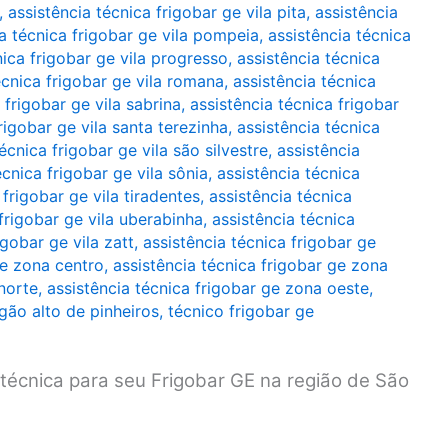
,
assistência técnica frigobar ge vila pita
,
assistência
ia técnica frigobar ge vila pompeia
,
assistência técnica
nica frigobar ge vila progresso
,
assistência técnica
écnica frigobar ge vila romana
,
assistência técnica
 frigobar ge vila sabrina
,
assistência técnica frigobar
rigobar ge vila santa terezinha
,
assistência técnica
écnica frigobar ge vila são silvestre
,
assistência
écnica frigobar ge vila sônia
,
assistência técnica
 frigobar ge vila tiradentes
,
assistência técnica
 frigobar ge vila uberabinha
,
assistência técnica
igobar ge vila zatt
,
assistência técnica frigobar ge
ge zona centro
,
assistência técnica frigobar ge zona
norte
,
assistência técnica frigobar ge zona oeste
,
gão alto de pinheiros
,
técnico frigobar ge
técnica para seu Frigobar GE na região de São