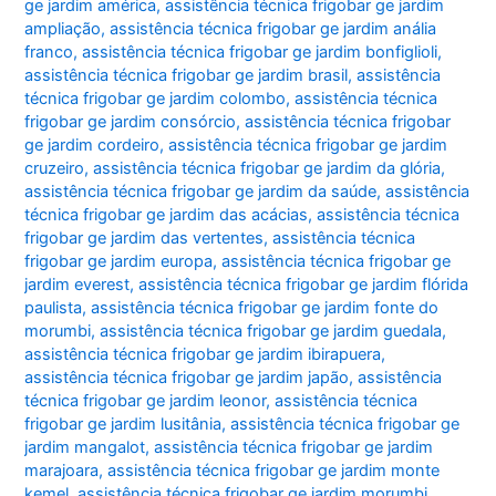
ge jardim américa
,
assistência técnica frigobar ge jardim
ampliação
,
assistência técnica frigobar ge jardim anália
franco
,
assistência técnica frigobar ge jardim bonfiglioli
,
assistência técnica frigobar ge jardim brasil
,
assistência
técnica frigobar ge jardim colombo
,
assistência técnica
frigobar ge jardim consórcio
,
assistência técnica frigobar
ge jardim cordeiro
,
assistência técnica frigobar ge jardim
cruzeiro
,
assistência técnica frigobar ge jardim da glória
,
assistência técnica frigobar ge jardim da saúde
,
assistência
técnica frigobar ge jardim das acácias
,
assistência técnica
frigobar ge jardim das vertentes
,
assistência técnica
frigobar ge jardim europa
,
assistência técnica frigobar ge
jardim everest
,
assistência técnica frigobar ge jardim flórida
paulista
,
assistência técnica frigobar ge jardim fonte do
morumbi
,
assistência técnica frigobar ge jardim guedala
,
assistência técnica frigobar ge jardim ibirapuera
,
assistência técnica frigobar ge jardim japão
,
assistência
técnica frigobar ge jardim leonor
,
assistência técnica
frigobar ge jardim lusitânia
,
assistência técnica frigobar ge
jardim mangalot
,
assistência técnica frigobar ge jardim
marajoara
,
assistência técnica frigobar ge jardim monte
kemel
,
assistência técnica frigobar ge jardim morumbi
,