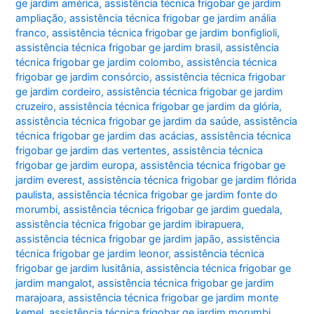
ge jardim américa
,
assistência técnica frigobar ge jardim
ampliação
,
assistência técnica frigobar ge jardim anália
franco
,
assistência técnica frigobar ge jardim bonfiglioli
,
assistência técnica frigobar ge jardim brasil
,
assistência
técnica frigobar ge jardim colombo
,
assistência técnica
frigobar ge jardim consórcio
,
assistência técnica frigobar
ge jardim cordeiro
,
assistência técnica frigobar ge jardim
cruzeiro
,
assistência técnica frigobar ge jardim da glória
,
assistência técnica frigobar ge jardim da saúde
,
assistência
técnica frigobar ge jardim das acácias
,
assistência técnica
frigobar ge jardim das vertentes
,
assistência técnica
frigobar ge jardim europa
,
assistência técnica frigobar ge
jardim everest
,
assistência técnica frigobar ge jardim flórida
paulista
,
assistência técnica frigobar ge jardim fonte do
morumbi
,
assistência técnica frigobar ge jardim guedala
,
assistência técnica frigobar ge jardim ibirapuera
,
assistência técnica frigobar ge jardim japão
,
assistência
técnica frigobar ge jardim leonor
,
assistência técnica
frigobar ge jardim lusitânia
,
assistência técnica frigobar ge
jardim mangalot
,
assistência técnica frigobar ge jardim
marajoara
,
assistência técnica frigobar ge jardim monte
kemel
,
assistência técnica frigobar ge jardim morumbi
,