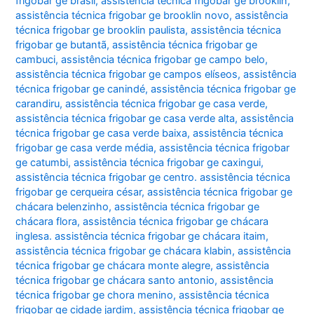
frigobar ge brasil
,
assistência técnica frigobar ge brooklin
,
assistência técnica frigobar ge brooklin novo
,
assistência
técnica frigobar ge brooklin paulista
,
assistência técnica
frigobar ge butantã
,
assistência técnica frigobar ge
cambuci
,
assistência técnica frigobar ge campo belo
,
assistência técnica frigobar ge campos elíseos
,
assistência
técnica frigobar ge canindé
,
assistência técnica frigobar ge
carandiru
,
assistência técnica frigobar ge casa verde
,
assistência técnica frigobar ge casa verde alta
,
assistência
técnica frigobar ge casa verde baixa
,
assistência técnica
frigobar ge casa verde média
,
assistência técnica frigobar
ge catumbi
,
assistência técnica frigobar ge caxingui
,
assistência técnica frigobar ge centro. assistência técnica
frigobar ge cerqueira césar
,
assistência técnica frigobar ge
chácara belenzinho
,
assistência técnica frigobar ge
chácara flora
,
assistência técnica frigobar ge chácara
inglesa. assistência técnica frigobar ge chácara itaim
,
assistência técnica frigobar ge chácara klabin
,
assistência
técnica frigobar ge chácara monte alegre
,
assistência
técnica frigobar ge chácara santo antonio
,
assistência
técnica frigobar ge chora menino
,
assistência técnica
frigobar ge cidade jardim
,
assistência técnica frigobar ge