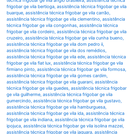
técnica frigobar ge vila anglo brasileira
,
assistência técnica
frigobar ge vila bertioga
,
assistência técnica frigobar ge vila
buarque
,
assistência técnica frigobar ge vila carrão
,
assistência técnica frigobar ge vila clementino
,
assistência
técnica frigobar ge vila congonhas
,
assistência técnica
frigobar ge vila cordeiro
,
assistência técnica frigobar ge vila
cruzeiro
,
assistência técnica frigobar ge vila cunha bueno
,
assistência técnica frigobar ge vila dom pedro ii
,
assistência técnica frigobar ge vila dos remédios
,
assistência técnica frigobar ge vila ede
,
assistência técnica
frigobar ge vila fiat lux
,
assistência técnica frigobar ge vila
firmiano pinto
,
assistência técnica frigobar ge vila formosa
,
assistência técnica frigobar ge vila gomes cardim
,
assistência técnica frigobar ge vila guarani
,
assistência
técnica frigobar ge vila guedes
,
assistência técnica frigobar
ge vila guilherme
,
assistência técnica frigobar ge vila
gumercindo
,
assistência técnica frigobar ge vila gustavo
,
assistência técnica frigobar ge vila hamburguesa
,
assistência técnica frigobar ge vila ida
,
assistência técnica
frigobar ge vila indiana
,
assistência técnica frigobar ge vila
ipojuca
,
assistência técnica frigobar ge vila isolina mazzei
,
assistência técnica frigobar ge vila jaguara
,
assistência