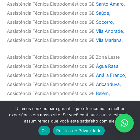
Assistência Técnica Eletrodomésticos GE
Santo Amaro
,
Assistência Técnica Eletrodomésticos GE
Saúde
,
Assistência Técnica Eletrodomésticos GE
Socorro
,
Assistência Técnica Eletrodomésticos GE
Vila Andrade
,
Assistência Técnica Eletrodomésticos GE
Vila Mariana
,
Assistência Técnica Eletrodomésticos GE Zona Leste
Assistência Técnica Eletrodomésticos GE
Água Rasa
,
Assistência Técnica Eletrodomésticos GE
Anália Franco
,
Assistência Técnica Eletrodomésticos GE
Aricanduva
,
Assistência Técnica Eletrodomésticos GE
Belém
,
Assistência Técnica Eletrodomésticos GE
Mooca
,
Usamos cookies para garantir que oferecemos a melhor
Assistência Técnica Eletrodomésticos GE
Penha
,
experiência em nosso site. Se você continuar a usar este site,
Assistência Técnica Eletrodomésticos GE
Tatuapé
,
assumiremos que você está satisfeito com ele.
Assistência Técnica Eletrodomésticos GE
Vila Carrão
,
Ok
Política de Privacidade
Assistência Técnica Eletrodomésticos GE
Vila Formosa
,