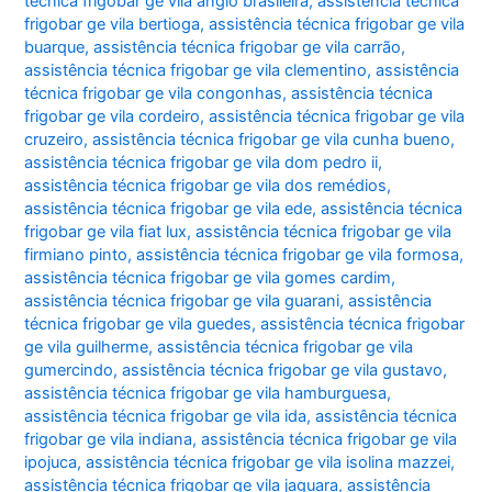
técnica frigobar ge vila anglo brasileira
,
assistência técnica
frigobar ge vila bertioga
,
assistência técnica frigobar ge vila
buarque
,
assistência técnica frigobar ge vila carrão
,
assistência técnica frigobar ge vila clementino
,
assistência
técnica frigobar ge vila congonhas
,
assistência técnica
frigobar ge vila cordeiro
,
assistência técnica frigobar ge vila
cruzeiro
,
assistência técnica frigobar ge vila cunha bueno
,
assistência técnica frigobar ge vila dom pedro ii
,
assistência técnica frigobar ge vila dos remédios
,
assistência técnica frigobar ge vila ede
,
assistência técnica
frigobar ge vila fiat lux
,
assistência técnica frigobar ge vila
firmiano pinto
,
assistência técnica frigobar ge vila formosa
,
assistência técnica frigobar ge vila gomes cardim
,
assistência técnica frigobar ge vila guarani
,
assistência
técnica frigobar ge vila guedes
,
assistência técnica frigobar
ge vila guilherme
,
assistência técnica frigobar ge vila
gumercindo
,
assistência técnica frigobar ge vila gustavo
,
assistência técnica frigobar ge vila hamburguesa
,
assistência técnica frigobar ge vila ida
,
assistência técnica
frigobar ge vila indiana
,
assistência técnica frigobar ge vila
ipojuca
,
assistência técnica frigobar ge vila isolina mazzei
,
assistência técnica frigobar ge vila jaguara
,
assistência