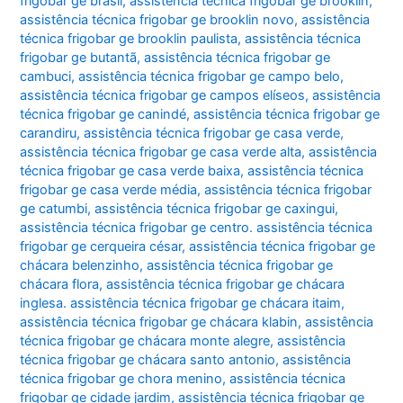
frigobar ge brasil
,
assistência técnica frigobar ge brooklin
,
assistência técnica frigobar ge brooklin novo
,
assistência
técnica frigobar ge brooklin paulista
,
assistência técnica
frigobar ge butantã
,
assistência técnica frigobar ge
cambuci
,
assistência técnica frigobar ge campo belo
,
assistência técnica frigobar ge campos elíseos
,
assistência
técnica frigobar ge canindé
,
assistência técnica frigobar ge
carandiru
,
assistência técnica frigobar ge casa verde
,
assistência técnica frigobar ge casa verde alta
,
assistência
técnica frigobar ge casa verde baixa
,
assistência técnica
frigobar ge casa verde média
,
assistência técnica frigobar
ge catumbi
,
assistência técnica frigobar ge caxingui
,
assistência técnica frigobar ge centro. assistência técnica
frigobar ge cerqueira césar
,
assistência técnica frigobar ge
chácara belenzinho
,
assistência técnica frigobar ge
chácara flora
,
assistência técnica frigobar ge chácara
inglesa. assistência técnica frigobar ge chácara itaim
,
assistência técnica frigobar ge chácara klabin
,
assistência
técnica frigobar ge chácara monte alegre
,
assistência
técnica frigobar ge chácara santo antonio
,
assistência
técnica frigobar ge chora menino
,
assistência técnica
frigobar ge cidade jardim
,
assistência técnica frigobar ge