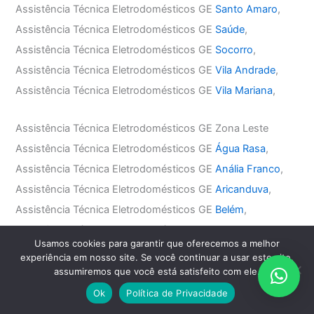
Assistência Técnica Eletrodomésticos GE
Santo Amaro
,
Assistência Técnica Eletrodomésticos GE
Saúde
,
Assistência Técnica Eletrodomésticos GE
Socorro
,
Assistência Técnica Eletrodomésticos GE
Vila Andrade
,
Assistência Técnica Eletrodomésticos GE
Vila Mariana
,
Assistência Técnica Eletrodomésticos GE Zona Leste
Assistência Técnica Eletrodomésticos GE
Água Rasa
,
Assistência Técnica Eletrodomésticos GE
Anália Franco
,
Assistência Técnica Eletrodomésticos GE
Aricanduva
,
Assistência Técnica Eletrodomésticos GE
Belém
,
Assistência Técnica Eletrodomésticos GE
Mooca
,
Usamos cookies para garantir que oferecemos a melhor
Assistência Técnica Eletrodomésticos GE
Penha
,
experiência em nosso site. Se você continuar a usar este site,
Assistência Técnica Eletrodomésticos GE
Tatuapé
,
assumiremos que você está satisfeito com ele.
Assistência Técnica Eletrodomésticos GE
Vila Carrão
,
Ok
Política de Privacidade
Assistência Técnica Eletrodomésticos GE
Vila Formosa
,