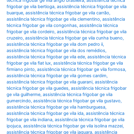
técnica frigobar ge vila anglo brasileira
,
assistência técnica
frigobar ge vila bertioga
,
assistência técnica frigobar ge vila
buarque
,
assistência técnica frigobar ge vila carrão
,
assistência técnica frigobar ge vila clementino
,
assistência
técnica frigobar ge vila congonhas
,
assistência técnica
frigobar ge vila cordeiro
,
assistência técnica frigobar ge vila
cruzeiro
,
assistência técnica frigobar ge vila cunha bueno
,
assistência técnica frigobar ge vila dom pedro ii
,
assistência técnica frigobar ge vila dos remédios
,
assistência técnica frigobar ge vila ede
,
assistência técnica
frigobar ge vila fiat lux
,
assistência técnica frigobar ge vila
firmiano pinto
,
assistência técnica frigobar ge vila formosa
,
assistência técnica frigobar ge vila gomes cardim
,
assistência técnica frigobar ge vila guarani
,
assistência
técnica frigobar ge vila guedes
,
assistência técnica frigobar
ge vila guilherme
,
assistência técnica frigobar ge vila
gumercindo
,
assistência técnica frigobar ge vila gustavo
,
assistência técnica frigobar ge vila hamburguesa
,
assistência técnica frigobar ge vila ida
,
assistência técnica
frigobar ge vila indiana
,
assistência técnica frigobar ge vila
ipojuca
,
assistência técnica frigobar ge vila isolina mazzei
,
assistência técnica frigobar ge vila jaguara
,
assistência