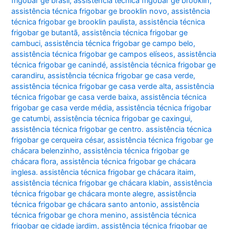
frigobar ge brasil
,
assistência técnica frigobar ge brooklin
,
assistência técnica frigobar ge brooklin novo
,
assistência
técnica frigobar ge brooklin paulista
,
assistência técnica
frigobar ge butantã
,
assistência técnica frigobar ge
cambuci
,
assistência técnica frigobar ge campo belo
,
assistência técnica frigobar ge campos elíseos
,
assistência
técnica frigobar ge canindé
,
assistência técnica frigobar ge
carandiru
,
assistência técnica frigobar ge casa verde
,
assistência técnica frigobar ge casa verde alta
,
assistência
técnica frigobar ge casa verde baixa
,
assistência técnica
frigobar ge casa verde média
,
assistência técnica frigobar
ge catumbi
,
assistência técnica frigobar ge caxingui
,
assistência técnica frigobar ge centro. assistência técnica
frigobar ge cerqueira césar
,
assistência técnica frigobar ge
chácara belenzinho
,
assistência técnica frigobar ge
chácara flora
,
assistência técnica frigobar ge chácara
inglesa. assistência técnica frigobar ge chácara itaim
,
assistência técnica frigobar ge chácara klabin
,
assistência
técnica frigobar ge chácara monte alegre
,
assistência
técnica frigobar ge chácara santo antonio
,
assistência
técnica frigobar ge chora menino
,
assistência técnica
frigobar ge cidade jardim
,
assistência técnica frigobar ge