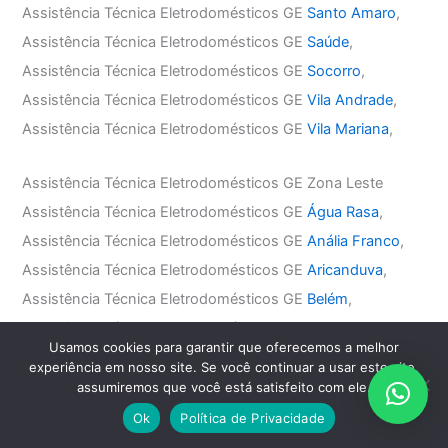
Assistência Técnica Eletrodomésticos GE
Santo Amaro
,
Assistência Técnica Eletrodomésticos GE
Saúde
,
Assistência Técnica Eletrodomésticos GE
Socorro
,
Assistência Técnica Eletrodomésticos GE
Vila Andrade
,
Assistência Técnica Eletrodomésticos GE
Vila Mariana
,
Assistência Técnica Eletrodomésticos GE Zona Leste
Assistência Técnica Eletrodomésticos GE
Água Rasa
,
Assistência Técnica Eletrodomésticos GE
Anália Franco
,
Assistência Técnica Eletrodomésticos GE
Aricanduva
,
Assistência Técnica Eletrodomésticos GE
Belém
,
Assistência Técnica Eletrodomésticos GE
Mooca
,
Usamos cookies para garantir que oferecemos a melhor
Assistência Técnica Eletrodomésticos GE
Penha
,
experiência em nosso site. Se você continuar a usar este site,
Assistência Técnica Eletrodomésticos GE
Tatuapé
,
assumiremos que você está satisfeito com ele.
Assistência Técnica Eletrodomésticos GE
Vila Carrão
,
Ok
Política de Privacidade
Assistência Técnica Eletrodomésticos GE
Vila Formosa
,