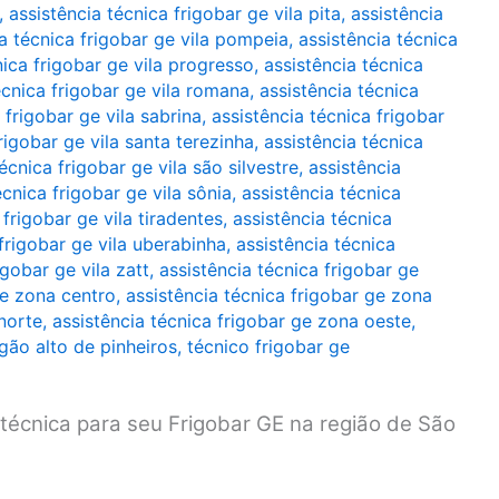
,
assistência técnica frigobar ge vila pita
,
assistência
ia técnica frigobar ge vila pompeia
,
assistência técnica
nica frigobar ge vila progresso
,
assistência técnica
écnica frigobar ge vila romana
,
assistência técnica
 frigobar ge vila sabrina
,
assistência técnica frigobar
rigobar ge vila santa terezinha
,
assistência técnica
écnica frigobar ge vila são silvestre
,
assistência
écnica frigobar ge vila sônia
,
assistência técnica
 frigobar ge vila tiradentes
,
assistência técnica
 frigobar ge vila uberabinha
,
assistência técnica
igobar ge vila zatt
,
assistência técnica frigobar ge
ge zona centro
,
assistência técnica frigobar ge zona
norte
,
assistência técnica frigobar ge zona oeste
,
gão alto de pinheiros
,
técnico frigobar ge
técnica para seu Frigobar GE na região de São