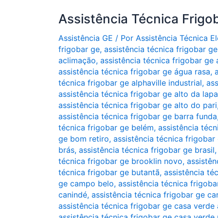
Assistência Técnica Frigo
Assistência GE
/ Por
Assistência Técnica 
frigobar ge
,
assistência técnica frigobar ge
aclimação
,
assistência técnica frigobar ge
assistência técnica frigobar ge água rasa
,
técnica frigobar ge alphaville industrial
,
ass
assistência técnica frigobar ge alto da lapa
assistência técnica frigobar ge alto do pari
assistência técnica frigobar ge barra funda
técnica frigobar ge belém
,
assistência técn
ge bom retiro
,
assistência técnica frigoba
brás
,
assistência técnica frigobar ge brasil
técnica frigobar ge brooklin novo
,
assistên
técnica frigobar ge butantã
,
assistência té
ge campo belo
,
assistência técnica frigob
canindé
,
assistência técnica frigobar ge ca
assistência técnica frigobar ge casa verde 
assistência técnica frigobar ge casa verde