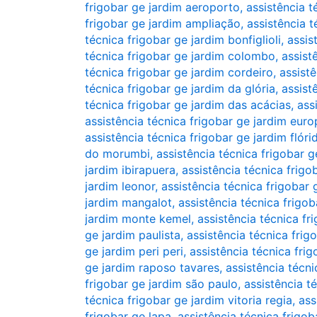
frigobar ge jardim aeroporto
,
assistência t
frigobar ge jardim ampliação
,
assistência t
técnica frigobar ge jardim bonfiglioli
,
assis
técnica frigobar ge jardim colombo
,
assist
técnica frigobar ge jardim cordeiro
,
assistê
técnica frigobar ge jardim da glória
,
assist
técnica frigobar ge jardim das acácias
,
ass
assistência técnica frigobar ge jardim euro
assistência técnica frigobar ge jardim flóri
do morumbi
,
assistência técnica frigobar 
jardim ibirapuera
,
assistência técnica frigo
jardim leonor
,
assistência técnica frigobar g
jardim mangalot
,
assistência técnica frigo
jardim monte kemel
,
assistência técnica f
ge jardim paulista
,
assistência técnica frig
ge jardim peri peri
,
assistência técnica fri
ge jardim raposo tavares
,
assistência técn
frigobar ge jardim são paulo
,
assistência t
técnica frigobar ge jardim vitoria regia
,
ass
frigobar ge lapa
,
assistência técnica frigo