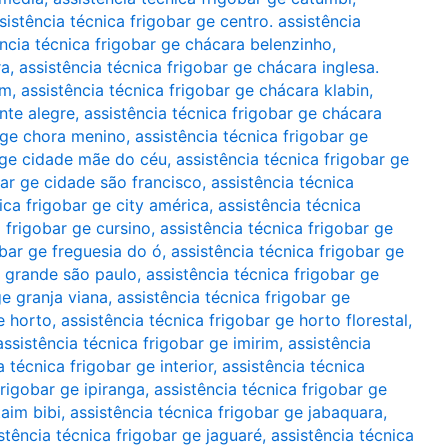
sistência técnica frigobar ge centro. assistência
ência técnica frigobar ge chácara belenzinho
,
ra
,
assistência técnica frigobar ge chácara inglesa.
im
,
assistência técnica frigobar ge chácara klabin
,
nte alegre
,
assistência técnica frigobar ge chácara
r ge chora menino
,
assistência técnica frigobar ge
r ge cidade mãe do céu
,
assistência técnica frigobar ge
bar ge cidade são francisco
,
assistência técnica
ica frigobar ge city américa
,
assistência técnica
a frigobar ge cursino
,
assistência técnica frigobar ge
obar ge freguesia do ó
,
assistência técnica frigobar ge
e grande são paulo
,
assistência técnica frigobar ge
ge granja viana
,
assistência técnica frigobar ge
e horto
,
assistência técnica frigobar ge horto florestal
,
assistência técnica frigobar ge imirim
,
assistência
a técnica frigobar ge interior
,
assistência técnica
frigobar ge ipiranga
,
assistência técnica frigobar ge
taim bibi
,
assistência técnica frigobar ge jabaquara
,
stência técnica frigobar ge jaguaré
,
assistência técnica