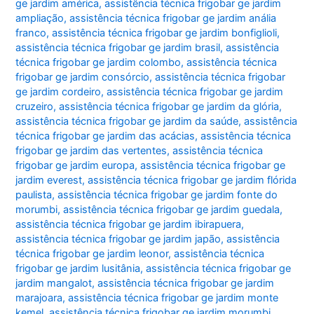
ge jardim américa
,
assistência técnica frigobar ge jardim
ampliação
,
assistência técnica frigobar ge jardim anália
franco
,
assistência técnica frigobar ge jardim bonfiglioli
,
assistência técnica frigobar ge jardim brasil
,
assistência
técnica frigobar ge jardim colombo
,
assistência técnica
frigobar ge jardim consórcio
,
assistência técnica frigobar
ge jardim cordeiro
,
assistência técnica frigobar ge jardim
cruzeiro
,
assistência técnica frigobar ge jardim da glória
,
assistência técnica frigobar ge jardim da saúde
,
assistência
técnica frigobar ge jardim das acácias
,
assistência técnica
frigobar ge jardim das vertentes
,
assistência técnica
frigobar ge jardim europa
,
assistência técnica frigobar ge
jardim everest
,
assistência técnica frigobar ge jardim flórida
paulista
,
assistência técnica frigobar ge jardim fonte do
morumbi
,
assistência técnica frigobar ge jardim guedala
,
assistência técnica frigobar ge jardim ibirapuera
,
assistência técnica frigobar ge jardim japão
,
assistência
técnica frigobar ge jardim leonor
,
assistência técnica
frigobar ge jardim lusitânia
,
assistência técnica frigobar ge
jardim mangalot
,
assistência técnica frigobar ge jardim
marajoara
,
assistência técnica frigobar ge jardim monte
kemel
,
assistência técnica frigobar ge jardim morumbi
,