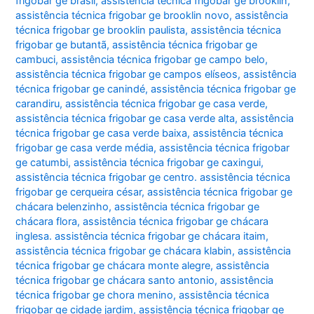
frigobar ge brasil
,
assistência técnica frigobar ge brooklin
,
assistência técnica frigobar ge brooklin novo
,
assistência
técnica frigobar ge brooklin paulista
,
assistência técnica
frigobar ge butantã
,
assistência técnica frigobar ge
cambuci
,
assistência técnica frigobar ge campo belo
,
assistência técnica frigobar ge campos elíseos
,
assistência
técnica frigobar ge canindé
,
assistência técnica frigobar ge
carandiru
,
assistência técnica frigobar ge casa verde
,
assistência técnica frigobar ge casa verde alta
,
assistência
técnica frigobar ge casa verde baixa
,
assistência técnica
frigobar ge casa verde média
,
assistência técnica frigobar
ge catumbi
,
assistência técnica frigobar ge caxingui
,
assistência técnica frigobar ge centro. assistência técnica
frigobar ge cerqueira césar
,
assistência técnica frigobar ge
chácara belenzinho
,
assistência técnica frigobar ge
chácara flora
,
assistência técnica frigobar ge chácara
inglesa. assistência técnica frigobar ge chácara itaim
,
assistência técnica frigobar ge chácara klabin
,
assistência
técnica frigobar ge chácara monte alegre
,
assistência
técnica frigobar ge chácara santo antonio
,
assistência
técnica frigobar ge chora menino
,
assistência técnica
frigobar ge cidade jardim
,
assistência técnica frigobar ge