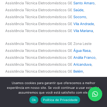
Assistência Técnica Eletrodomésticos GE
Santo Amaro
,
Assistência Técnica Eletrodomésticos GE
Saúde
,
Assistência Técnica Eletrodomésticos GE
Socorro
,
Assistência Técnica Eletrodomésticos GE
Vila Andrade
,
Assistência Técnica Eletrodomésticos GE
Vila Mariana
,
Assistência Técnica Eletrodomésticos GE Zona Leste
Assistência Técnica Eletrodomésticos GE
Água Rasa
,
Assistência Técnica Eletrodomésticos GE
Anália Franco
,
Assistência Técnica Eletrodomésticos GE
Aricanduva
,
Assistência Técnica Eletrodomésticos GE
Belém
,
Assistência Técnica Eletrodomésticos GE
Mooca
,
Usamos cookies para garantir que oferecemos a melhor
Assistência Técnica Eletrodomésticos GE
Penha
,
experiência em nosso site. Se você continuar a usar este site,
Assistência Técnica Eletrodomésticos GE
Tatuapé
,
assumiremos que você está satisfeito com ele.
Assistência Técnica Eletrodomésticos GE
Vila Carrão
,
Ok
Política de Privacidade
Assistência Técnica Eletrodomésticos GE
Vila Formosa
,