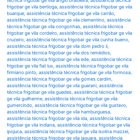
técnica frigobar ge vila anglo brasileira
,
assistência técnica
frigobar ge vila bertioga
,
assistência técnica frigobar ge vila
buarque
,
assistência técnica frigobar ge vila carrão
,
assistência técnica frigobar ge vila clementino
,
assistência
técnica frigobar ge vila congonhas
,
assistência técnica
frigobar ge vila cordeiro
,
assistência técnica frigobar ge vila
cruzeiro
,
assistência técnica frigobar ge vila cunha bueno
,
assistência técnica frigobar ge vila dom pedro ii
,
assistência técnica frigobar ge vila dos remédios
,
assistência técnica frigobar ge vila ede
,
assistência técnica
frigobar ge vila fiat lux
,
assistência técnica frigobar ge vila
firmiano pinto
,
assistência técnica frigobar ge vila formosa
,
assistência técnica frigobar ge vila gomes cardim
,
assistência técnica frigobar ge vila guarani
,
assistência
técnica frigobar ge vila guedes
,
assistência técnica frigobar
ge vila guilherme
,
assistência técnica frigobar ge vila
gumercindo
,
assistência técnica frigobar ge vila gustavo
,
assistência técnica frigobar ge vila hamburguesa
,
assistência técnica frigobar ge vila ida
,
assistência técnica
frigobar ge vila indiana
,
assistência técnica frigobar ge vila
ipojuca
,
assistência técnica frigobar ge vila isolina mazzei
,
assistência técnica frigobar ge vila jaguara
,
assistência