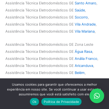
Assistência Técnica Eletrodomésticos GE
Santo Amaro
,
Assistência Técnica Eletrodomésticos GE
Saúde
,
Assistência Técnica Eletrodomésticos GE
Socorro
,
Assistência Técnica Eletrodomésticos GE
Vila Andrade
,
Assistência Técnica Eletrodomésticos GE
Vila Mariana
,
Assistência Técnica Eletrodomésticos GE Zona Leste
Assistência Técnica Eletrodomésticos GE
Água Rasa
,
Assistência Técnica Eletrodomésticos GE
Anália Franco
,
Assistência Técnica Eletrodomésticos GE
Aricanduva
,
Assistência Técnica Eletrodomésticos GE
Belém
,
Assistência Técnica Eletrodomésticos GE
Mooca
,
Usamos cookies para garantir que oferecemos a melhor
Assistência Técnica Eletrodomésticos GE
Penha
,
experiência em nosso site. Se você continuar a usar este site,
Assistência Técnica Eletrodomésticos GE
Tatuapé
,
assumiremos que você está satisfeito com ele.
Assistência Técnica Eletrodomésticos GE
Vila Carrão
,
Ok
Política de Privacidade
Assistência Técnica Eletrodomésticos GE
Vila Formosa
,