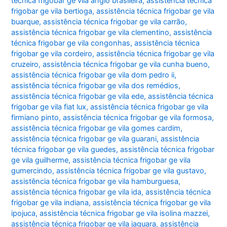
técnica frigobar ge vila anglo brasileira
,
assistência técnica
frigobar ge vila bertioga
,
assistência técnica frigobar ge vila
buarque
,
assistência técnica frigobar ge vila carrão
,
assistência técnica frigobar ge vila clementino
,
assistência
técnica frigobar ge vila congonhas
,
assistência técnica
frigobar ge vila cordeiro
,
assistência técnica frigobar ge vila
cruzeiro
,
assistência técnica frigobar ge vila cunha bueno
,
assistência técnica frigobar ge vila dom pedro ii
,
assistência técnica frigobar ge vila dos remédios
,
assistência técnica frigobar ge vila ede
,
assistência técnica
frigobar ge vila fiat lux
,
assistência técnica frigobar ge vila
firmiano pinto
,
assistência técnica frigobar ge vila formosa
,
assistência técnica frigobar ge vila gomes cardim
,
assistência técnica frigobar ge vila guarani
,
assistência
técnica frigobar ge vila guedes
,
assistência técnica frigobar
ge vila guilherme
,
assistência técnica frigobar ge vila
gumercindo
,
assistência técnica frigobar ge vila gustavo
,
assistência técnica frigobar ge vila hamburguesa
,
assistência técnica frigobar ge vila ida
,
assistência técnica
frigobar ge vila indiana
,
assistência técnica frigobar ge vila
ipojuca
,
assistência técnica frigobar ge vila isolina mazzei
,
assistência técnica frigobar ge vila jaguara
,
assistência