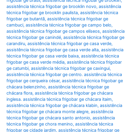
frigobar ge brasil
,
assistência técnica frigobar ge brooklin
,
assistência técnica frigobar ge brooklin novo
,
assistência
técnica frigobar ge brooklin paulista
,
assistência técnica
frigobar ge butantã
,
assistência técnica frigobar ge
cambuci
,
assistência técnica frigobar ge campo belo
,
assistência técnica frigobar ge campos elíseos
,
assistência
técnica frigobar ge canindé
,
assistência técnica frigobar ge
carandiru
,
assistência técnica frigobar ge casa verde
,
assistência técnica frigobar ge casa verde alta
,
assistência
técnica frigobar ge casa verde baixa
,
assistência técnica
frigobar ge casa verde média
,
assistência técnica frigobar
ge catumbi
,
assistência técnica frigobar ge caxingui
,
assistência técnica frigobar ge centro. assistência técnica
frigobar ge cerqueira césar
,
assistência técnica frigobar ge
chácara belenzinho
,
assistência técnica frigobar ge
chácara flora
,
assistência técnica frigobar ge chácara
inglesa. assistência técnica frigobar ge chácara itaim
,
assistência técnica frigobar ge chácara klabin
,
assistência
técnica frigobar ge chácara monte alegre
,
assistência
técnica frigobar ge chácara santo antonio
,
assistência
técnica frigobar ge chora menino
,
assistência técnica
frigobar ge cidade jardim
,
assistência técnica frigobar ge