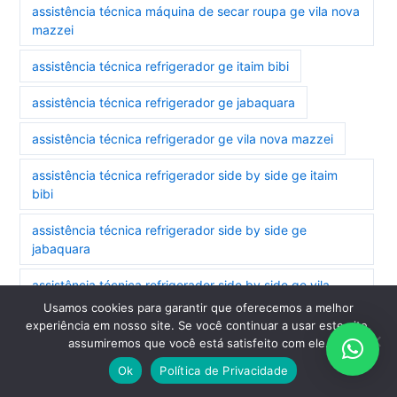
assistência técnica máquina de secar roupa ge vila nova
mazzei
assistência técnica refrigerador ge itaim bibi
assistência técnica refrigerador ge jabaquara
assistência técnica refrigerador ge vila nova mazzei
assistência técnica refrigerador side by side ge itaim
bibi
assistência técnica refrigerador side by side ge
jabaquara
assistência técnica refrigerador side by side ge vila
nova mazzei
Usamos cookies para garantir que oferecemos a melhor
experiência em nosso site. Se você continuar a usar este site,
assistência técnica secadora ge jabaquara
assumiremos que você está satisfeito com ele.
Ok
Política de Privacidade
assistência técnica secadora ge vila nova mazzei