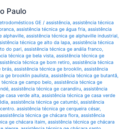
ão Paulo
Eletrodomésticos GE
/
assistência
,
assistência técnica
 branca
,
assistência técnica ge água fria
,
assistência
e alphaville
,
assistência técnica ge alphaville industrial
,
sistência técnica ge alto da lapa
,
assistência técnica
lto do pari
,
assistência técnica ge anália franco
,
ncia técnica ge bela vista
,
assistência técnica ge
ssistência técnica ge bom retiro
,
assistência técnica
e brás
,
assistência técnica ge brooklin
,
assistência
ca ge brooklin paulista
,
assistência técnica ge butantã
,
a técnica ge campo belo
,
assistência técnica ge
indé
,
assistência técnica ge carandiru
,
assistência
ge casa verde alta
,
assistência técnica ge casa verde
édia
,
assistência técnica ge catumbi
,
assistência
 centro. assistência técnica ge cerqueira césar
,
assistência técnica ge chácara flora
,
assistência
nica ge chácara itaim
,
assistência técnica ge chácara
te alegre
,
assistência técnica ge chácara santo