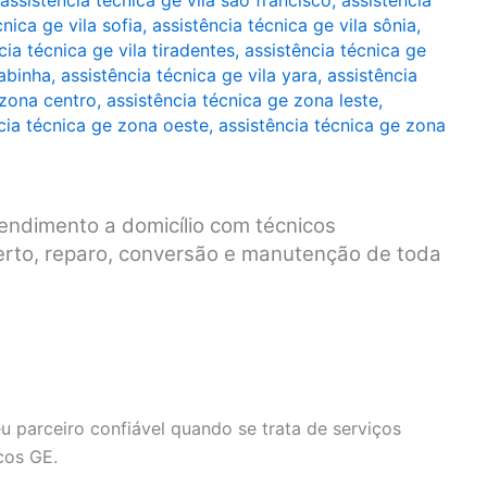
assistência técnica ge vila são francisco
,
assistência
cnica ge vila sofia
,
assistência técnica ge vila sônia
,
cia técnica ge vila tiradentes
,
assistência técnica ge
rabinha
,
assistência técnica ge vila yara
,
assistência
 zona centro
,
assistência técnica ge zona leste
,
cia técnica ge zona oeste
,
assistência técnica ge zona
endimento a domicílio com técnicos
serto, reparo, conversão e manutenção de toda
u parceiro confiável quando se trata de serviços
cos GE.