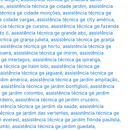
no
,
assistência técnica ge cidade jardim
,
assistência
 técnica ge cidade monções
,
assistência técnica ge
ge cidade vargas
,
assistência técnica ge city américa
,
ncia técnica ge cursino
,
assistência técnica ge fazenda
do ó
,
assistência técnica ge grande abc
,
assistência
cnica ge granja julieta
,
assistência técnica ge granja
assistência técnica ge horto
,
assistência técnica ge
apuera
,
assistência técnica ge imirim
,
assistência
 ge interlagos
,
assistência técnica ge ipiranga
,
a técnica ge itaim bibi
,
assistência técnica ge
ssistência técnica ge jaguaré
,
assistência técnica ge
ardim américa
,
assistência técnica ge jardim ampliação
,
,
assistência técnica ge jardim bonfiglioli
,
assistência
a ge jardim colombo
,
assistência técnica ge jardim
rdeiro
,
assistência técnica ge jardim cruzeiro
,
istência técnica ge jardim da saúde
,
assistência
técnica ge jardim das vertentes
,
assistência técnica ge
m everest
,
assistência técnica ge jardim flórida paulista
,
rumbi
,
assistência técnica ge jardim guedala
,