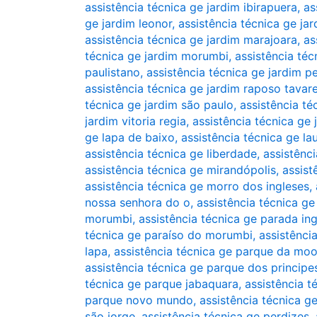
assistência técnica ge jardim ibirapuera
,
as
ge jardim leonor
,
assistência técnica ge jar
assistência técnica ge jardim marajoara
,
as
técnica ge jardim morumbi
,
assistência téc
paulistano
,
assistência técnica ge jardim pe
assistência técnica ge jardim raposo tavar
técnica ge jardim são paulo
,
assistência té
jardim vitoria regia
,
assistência técnica ge 
ge lapa de baixo
,
assistência técnica ge la
assistência técnica ge liberdade
,
assistênc
assistência técnica ge mirandópolis
,
assist
assistência técnica ge morro dos ingleses
,
nossa senhora do o
,
assistência técnica 
morumbi
,
assistência técnica ge parada in
técnica ge paraíso do morumbi
,
assistência
lapa
,
assistência técnica ge parque da mo
assistência técnica ge parque dos principe
técnica ge parque jabaquara
,
assistência 
parque novo mundo
,
assistência técnica 
são jorge
,
assistência técnica ge perdizes
,