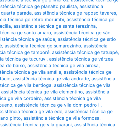
istência técnica ge planalto paulista
,
assistência
e quarta parada
,
assistência técnica ge raposo tavares
,
ncia técnica ge retiro morumbi
,
assistência técnica ge
ecília
,
assistência técnica ge santa terezinha
,
 técnica ge santo amaro
,
assistência técnica ge são
istência técnica ge saúde
,
assistência técnica ge sítio
é
,
assistência técnica ge sumarezinho
,
assistência
cia técnica ge tamboré
,
assistência técnica ge tatuapé
,
ia técnica ge tucuruvi
,
assistência técnica ge várzea
zea de baixo
,
assistência técnica ge vila airosa
,
tência técnica ge vila amália
,
assistência técnica ge
tácio
,
assistência técnica ge vila andrade
,
assistência
 técnica ge vila bertioga
,
assistência técnica ge vila
,
assistência técnica ge vila clementino
,
assistência
ica ge vila cordeiro
,
assistência técnica ge vila
 bueno
,
assistência técnica ge vila dom pedro ii
,
ssistência técnica ge vila ede
,
assistência técnica ge
iano pinto
,
assistência técnica ge vila formosa
,
ssistência técnica ge vila guarani
,
assistência técnica