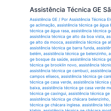
Assistência Técnica GE S
Assistência GE
/ Por
Assistência Técnica 
ge aclimação
,
assistência técnica ge água
técnica ge água rasa
,
assistência técnica g
assistência técnica ge alto da boa vista
,
as
ge alto da mooca
,
assistência técnica ge a
assistência técnica ge barra funda
,
assistê
belém
,
assistência técnica ge belenzinho
,
a
ge bosque da saúde
,
assistência técnica g
técnica ge brooklin novo
,
assistência técni
assistência técnica ge cambuci
,
assistênci
campos elíseos
,
assistência técnica ge can
técnica ge casa verde
,
assistência técnica 
baixa
,
assistência técnica ge casa verde m
técnica ge caxingui
,
assistência técnica ge
assistência técnica ge chácara belenzinho
,
técnica ge chácara inglesa. assistência téc
klabin
,
assistência técnica ge chácara mon