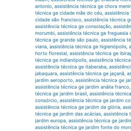
antonio
,
assistência técnica ge chora meni
técnica ge cidade mãe do céu
,
assistência
cidade são francisco
,
assistência técnica 
assistência técnica ge consolação
,
assistê
morumbi
,
assistência técnica ge freguesia 
técnica ge grande são paulo
,
assistência té
viana
,
assistência técnica ge higienópolis
,
horto florestal
,
assistência técnica ge ibir
técnica ge indianópolis
,
assistência técnica
assistência técnica ge itaberaba
,
assistênci
jabaquara
,
assistência técnica ge jaçanã
,
a
jardim aeroporto
,
assistência técnica ge j
assistência técnica ge jardim anália franco
técnica ge jardim brasil
,
assistência técnic
consórcio
,
assistência técnica ge jardim co
assistência técnica ge jardim da glória
,
ass
técnica ge jardim das acácias
,
assistência 
jardim europa
,
assistência técnica ge jardi
assistência técnica ge jardim fonte do mo