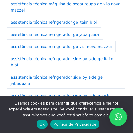
assistência técnica máquina de secar roupa ge vila nova
mazzei
assistência técnica refrigerador ge itaim bibi
assistência técnica refrigerador ge jabaquara
assistência técnica refrigerador ge vila nova mazzei
assistência técnica refrigerador side by side ge itaim
bibi
assistência técnica refrigerador side by side ge
jabaquara
assistência técnica refrigerador side by side ge vila
nova mazzei
Usamos cookies para garantir que oferecemos a melhor
experiência em nosso site. Se você continuar a usar este site,
assistência técnica secadora ge jabaquara
assumiremos que você está satisfeito com ele.
Ok
Política de Privacidade
assistência técnica secadora ge vila nova mazzei