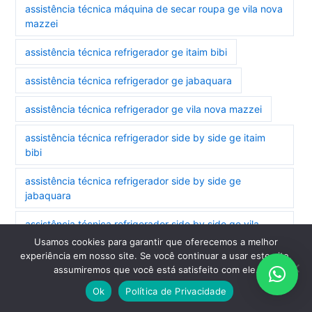
assistência técnica máquina de secar roupa ge vila nova
mazzei
assistência técnica refrigerador ge itaim bibi
assistência técnica refrigerador ge jabaquara
assistência técnica refrigerador ge vila nova mazzei
assistência técnica refrigerador side by side ge itaim
bibi
assistência técnica refrigerador side by side ge
jabaquara
assistência técnica refrigerador side by side ge vila
nova mazzei
Usamos cookies para garantir que oferecemos a melhor
experiência em nosso site. Se você continuar a usar este site,
assistência técnica secadora ge jabaquara
assumiremos que você está satisfeito com ele.
Ok
Política de Privacidade
assistência técnica secadora ge vila nova mazzei