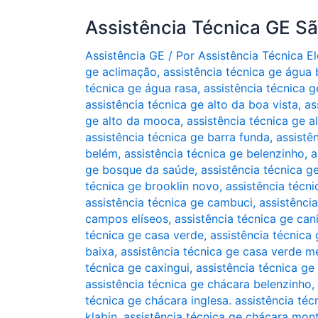
Assistência Técnica GE S
Assistência GE
/ Por
Assistência Técnica 
ge aclimação
,
assistência técnica ge água
técnica ge água rasa
,
assistência técnica g
assistência técnica ge alto da boa vista
,
as
ge alto da mooca
,
assistência técnica ge a
assistência técnica ge barra funda
,
assistê
belém
,
assistência técnica ge belenzinho
,
a
ge bosque da saúde
,
assistência técnica g
técnica ge brooklin novo
,
assistência técni
assistência técnica ge cambuci
,
assistênci
campos elíseos
,
assistência técnica ge can
técnica ge casa verde
,
assistência técnica 
baixa
,
assistência técnica ge casa verde m
técnica ge caxingui
,
assistência técnica ge
assistência técnica ge chácara belenzinho
,
técnica ge chácara inglesa. assistência téc
klabin
,
assistência técnica ge chácara mon