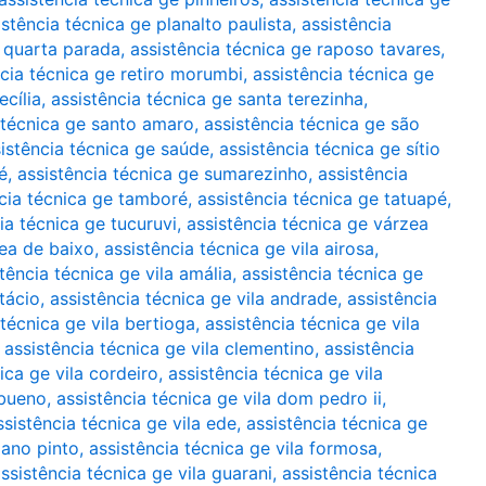
istência técnica ge planalto paulista
,
assistência
e quarta parada
,
assistência técnica ge raposo tavares
,
ncia técnica ge retiro morumbi
,
assistência técnica ge
ecília
,
assistência técnica ge santa terezinha
,
 técnica ge santo amaro
,
assistência técnica ge são
istência técnica ge saúde
,
assistência técnica ge sítio
é
,
assistência técnica ge sumarezinho
,
assistência
cia técnica ge tamboré
,
assistência técnica ge tatuapé
,
ia técnica ge tucuruvi
,
assistência técnica ge várzea
zea de baixo
,
assistência técnica ge vila airosa
,
tência técnica ge vila amália
,
assistência técnica ge
tácio
,
assistência técnica ge vila andrade
,
assistência
 técnica ge vila bertioga
,
assistência técnica ge vila
,
assistência técnica ge vila clementino
,
assistência
ica ge vila cordeiro
,
assistência técnica ge vila
 bueno
,
assistência técnica ge vila dom pedro ii
,
ssistência técnica ge vila ede
,
assistência técnica ge
iano pinto
,
assistência técnica ge vila formosa
,
ssistência técnica ge vila guarani
,
assistência técnica