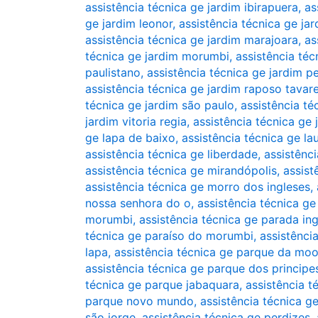
assistência técnica ge jardim ibirapuera
,
as
ge jardim leonor
,
assistência técnica ge jar
assistência técnica ge jardim marajoara
,
as
técnica ge jardim morumbi
,
assistência téc
paulistano
,
assistência técnica ge jardim pe
assistência técnica ge jardim raposo tavar
técnica ge jardim são paulo
,
assistência té
jardim vitoria regia
,
assistência técnica ge 
ge lapa de baixo
,
assistência técnica ge la
assistência técnica ge liberdade
,
assistênc
assistência técnica ge mirandópolis
,
assist
assistência técnica ge morro dos ingleses
,
nossa senhora do o
,
assistência técnica 
morumbi
,
assistência técnica ge parada in
técnica ge paraíso do morumbi
,
assistência
lapa
,
assistência técnica ge parque da mo
assistência técnica ge parque dos principe
técnica ge parque jabaquara
,
assistência 
parque novo mundo
,
assistência técnica 
são jorge
,
assistência técnica ge perdizes
,