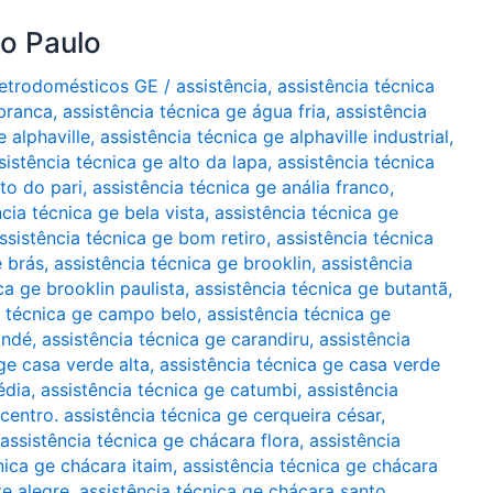
ão Paulo
Eletrodomésticos GE
/
assistência
,
assistência técnica
 branca
,
assistência técnica ge água fria
,
assistência
e alphaville
,
assistência técnica ge alphaville industrial
,
sistência técnica ge alto da lapa
,
assistência técnica
lto do pari
,
assistência técnica ge anália franco
,
ncia técnica ge bela vista
,
assistência técnica ge
ssistência técnica ge bom retiro
,
assistência técnica
e brás
,
assistência técnica ge brooklin
,
assistência
ca ge brooklin paulista
,
assistência técnica ge butantã
,
a técnica ge campo belo
,
assistência técnica ge
indé
,
assistência técnica ge carandiru
,
assistência
ge casa verde alta
,
assistência técnica ge casa verde
édia
,
assistência técnica ge catumbi
,
assistência
 centro. assistência técnica ge cerqueira césar
,
assistência técnica ge chácara flora
,
assistência
nica ge chácara itaim
,
assistência técnica ge chácara
te alegre
,
assistência técnica ge chácara santo