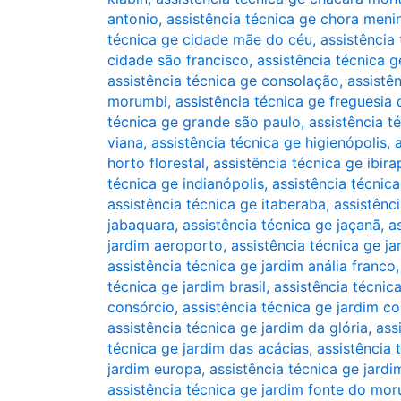
antonio
,
assistência técnica ge chora meni
técnica ge cidade mãe do céu
,
assistência
cidade são francisco
,
assistência técnica 
assistência técnica ge consolação
,
assistê
morumbi
,
assistência técnica ge freguesia 
técnica ge grande são paulo
,
assistência té
viana
,
assistência técnica ge higienópolis
,
horto florestal
,
assistência técnica ge ibir
técnica ge indianópolis
,
assistência técnica
assistência técnica ge itaberaba
,
assistênci
jabaquara
,
assistência técnica ge jaçanã
,
a
jardim aeroporto
,
assistência técnica ge j
assistência técnica ge jardim anália franco
técnica ge jardim brasil
,
assistência técnic
consórcio
,
assistência técnica ge jardim co
assistência técnica ge jardim da glória
,
ass
técnica ge jardim das acácias
,
assistência 
jardim europa
,
assistência técnica ge jardi
assistência técnica ge jardim fonte do mo