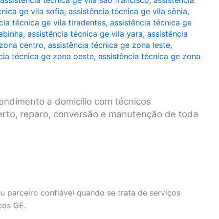
assistência técnica ge vila são francisco
,
assistência
cnica ge vila sofia
,
assistência técnica ge vila sônia
,
cia técnica ge vila tiradentes
,
assistência técnica ge
rabinha
,
assistência técnica ge vila yara
,
assistência
 zona centro
,
assistência técnica ge zona leste
,
cia técnica ge zona oeste
,
assistência técnica ge zona
endimento a domicílio com técnicos
serto, reparo, conversão e manutenção de toda
u parceiro confiável quando se trata de serviços
cos GE.