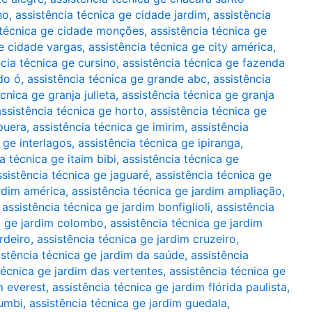
no
,
assistência técnica ge cidade jardim
,
assistência
 técnica ge cidade monções
,
assistência técnica ge
ge cidade vargas
,
assistência técnica ge city américa
,
ncia técnica ge cursino
,
assistência técnica ge fazenda
do ó
,
assistência técnica ge grande abc
,
assistência
cnica ge granja julieta
,
assistência técnica ge granja
assistência técnica ge horto
,
assistência técnica ge
apuera
,
assistência técnica ge imirim
,
assistência
 ge interlagos
,
assistência técnica ge ipiranga
,
a técnica ge itaim bibi
,
assistência técnica ge
ssistência técnica ge jaguaré
,
assistência técnica ge
ardim américa
,
assistência técnica ge jardim ampliação
,
,
assistência técnica ge jardim bonfiglioli
,
assistência
a ge jardim colombo
,
assistência técnica ge jardim
rdeiro
,
assistência técnica ge jardim cruzeiro
,
istência técnica ge jardim da saúde
,
assistência
técnica ge jardim das vertentes
,
assistência técnica ge
m everest
,
assistência técnica ge jardim flórida paulista
,
rumbi
,
assistência técnica ge jardim guedala
,