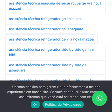
assistência técnica máquina de secar roupa ge vila nova
mazzei
assistência técnica refrigerador ge itaim bibi
assistência técnica refrigerador ge jabaquara
assistência técnica refrigerador ge vila nova mazzei
assistência técnica refrigerador side by side ge itaim
bibi
assistência técnica refrigerador side by side ge
jabaquara
assistência técnica refrigerador side by side ge vila
nova mazzei
Usamos cookies para garantir que oferecemos a melhor
experiência em nosso site. Se você continuar a usar este site,
assistência técnica secadora ge jabaquara
assumiremos que você está satisfeito com ele.
Ok
Política de Privacidade
assistência técnica secadora ge vila nova mazzei