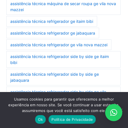
assistência técnica máquina de secar roupa ge vila nova
mazzei
assistência técnica refrigerador ge itaim bibi
assistência técnica refrigerador ge jabaquara
assistência técnica refrigerador ge vila nova mazzei
assistência técnica refrigerador side by side ge itaim
bibi
assistência técnica refrigerador side by side ge
jabaquara
assistência técnica refrigerador side by side ge vila
nova mazzei
Usamos cookies para garantir que oferecemos a melhor
experiência em nosso site. Se você continuar a usar este site,
assistência técnica secadora ge jabaquara
assumiremos que você está satisfeito com ele.
Ok
Política de Privacidade
assistência técnica secadora ge vila nova mazzei