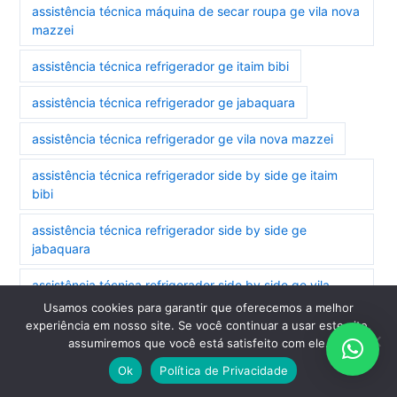
assistência técnica máquina de secar roupa ge vila nova
mazzei
assistência técnica refrigerador ge itaim bibi
assistência técnica refrigerador ge jabaquara
assistência técnica refrigerador ge vila nova mazzei
assistência técnica refrigerador side by side ge itaim
bibi
assistência técnica refrigerador side by side ge
jabaquara
assistência técnica refrigerador side by side ge vila
nova mazzei
Usamos cookies para garantir que oferecemos a melhor
experiência em nosso site. Se você continuar a usar este site,
assistência técnica secadora ge jabaquara
assumiremos que você está satisfeito com ele.
Ok
Política de Privacidade
assistência técnica secadora ge vila nova mazzei