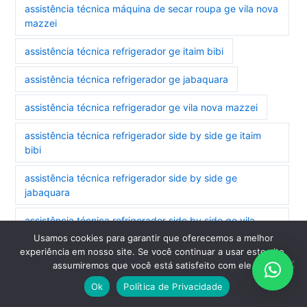
assistência técnica máquina de secar roupa ge vila nova
mazzei
assistência técnica refrigerador ge itaim bibi
assistência técnica refrigerador ge jabaquara
assistência técnica refrigerador ge vila nova mazzei
assistência técnica refrigerador side by side ge itaim
bibi
assistência técnica refrigerador side by side ge
jabaquara
assistência técnica refrigerador side by side ge vila
nova mazzei
Usamos cookies para garantir que oferecemos a melhor
experiência em nosso site. Se você continuar a usar este site,
assistência técnica secadora ge jabaquara
assumiremos que você está satisfeito com ele.
Ok
Política de Privacidade
assistência técnica secadora ge vila nova mazzei