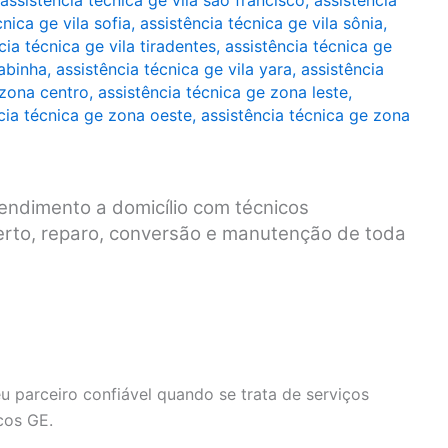
assistência técnica ge vila são francisco
,
assistência
cnica ge vila sofia
,
assistência técnica ge vila sônia
,
cia técnica ge vila tiradentes
,
assistência técnica ge
rabinha
,
assistência técnica ge vila yara
,
assistência
 zona centro
,
assistência técnica ge zona leste
,
cia técnica ge zona oeste
,
assistência técnica ge zona
endimento a domicílio com técnicos
serto, reparo, conversão e manutenção de toda
u parceiro confiável quando se trata de serviços
cos GE.