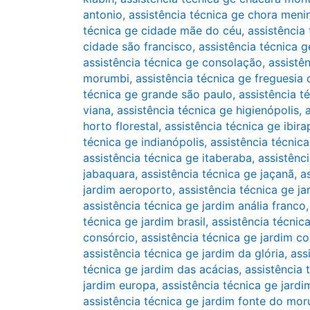
antonio
,
assistência técnica ge chora meni
técnica ge cidade mãe do céu
,
assistência
cidade são francisco
,
assistência técnica 
assistência técnica ge consolação
,
assistê
morumbi
,
assistência técnica ge freguesia 
técnica ge grande são paulo
,
assistência té
viana
,
assistência técnica ge higienópolis
,
horto florestal
,
assistência técnica ge ibir
técnica ge indianópolis
,
assistência técnica
assistência técnica ge itaberaba
,
assistênci
jabaquara
,
assistência técnica ge jaçanã
,
a
jardim aeroporto
,
assistência técnica ge j
assistência técnica ge jardim anália franco
técnica ge jardim brasil
,
assistência técnic
consórcio
,
assistência técnica ge jardim co
assistência técnica ge jardim da glória
,
ass
técnica ge jardim das acácias
,
assistência 
jardim europa
,
assistência técnica ge jardi
assistência técnica ge jardim fonte do mo