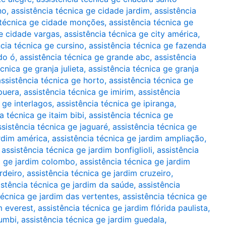
no
,
assistência técnica ge cidade jardim
,
assistência
 técnica ge cidade monções
,
assistência técnica ge
ge cidade vargas
,
assistência técnica ge city américa
,
ncia técnica ge cursino
,
assistência técnica ge fazenda
do ó
,
assistência técnica ge grande abc
,
assistência
cnica ge granja julieta
,
assistência técnica ge granja
assistência técnica ge horto
,
assistência técnica ge
apuera
,
assistência técnica ge imirim
,
assistência
 ge interlagos
,
assistência técnica ge ipiranga
,
a técnica ge itaim bibi
,
assistência técnica ge
ssistência técnica ge jaguaré
,
assistência técnica ge
ardim américa
,
assistência técnica ge jardim ampliação
,
,
assistência técnica ge jardim bonfiglioli
,
assistência
a ge jardim colombo
,
assistência técnica ge jardim
rdeiro
,
assistência técnica ge jardim cruzeiro
,
istência técnica ge jardim da saúde
,
assistência
técnica ge jardim das vertentes
,
assistência técnica ge
m everest
,
assistência técnica ge jardim flórida paulista
,
rumbi
,
assistência técnica ge jardim guedala
,