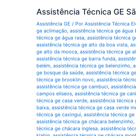
Assistência Técnica GE S
Assistência GE
/ Por
Assistência Técnica 
ge aclimação
,
assistência técnica ge água
técnica ge água rasa
,
assistência técnica g
assistência técnica ge alto da boa vista
,
as
ge alto da mooca
,
assistência técnica ge a
assistência técnica ge barra funda
,
assistê
belém
,
assistência técnica ge belenzinho
,
a
ge bosque da saúde
,
assistência técnica g
técnica ge brooklin novo
,
assistência técni
assistência técnica ge cambuci
,
assistênci
campos elíseos
,
assistência técnica ge can
técnica ge casa verde
,
assistência técnica 
baixa
,
assistência técnica ge casa verde m
técnica ge caxingui
,
assistência técnica ge
assistência técnica ge chácara belenzinho
,
técnica ge chácara inglesa. assistência téc
klabin
,
assistência técnica ge chácara mon