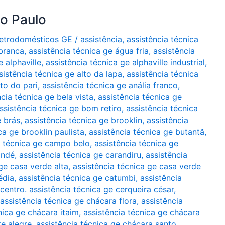
ão Paulo
Eletrodomésticos GE
/
assistência
,
assistência técnica
 branca
,
assistência técnica ge água fria
,
assistência
e alphaville
,
assistência técnica ge alphaville industrial
,
sistência técnica ge alto da lapa
,
assistência técnica
lto do pari
,
assistência técnica ge anália franco
,
ncia técnica ge bela vista
,
assistência técnica ge
ssistência técnica ge bom retiro
,
assistência técnica
e brás
,
assistência técnica ge brooklin
,
assistência
ca ge brooklin paulista
,
assistência técnica ge butantã
,
a técnica ge campo belo
,
assistência técnica ge
indé
,
assistência técnica ge carandiru
,
assistência
ge casa verde alta
,
assistência técnica ge casa verde
édia
,
assistência técnica ge catumbi
,
assistência
 centro. assistência técnica ge cerqueira césar
,
assistência técnica ge chácara flora
,
assistência
nica ge chácara itaim
,
assistência técnica ge chácara
te alegre
,
assistência técnica ge chácara santo