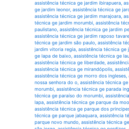
assistência técnica ge jardim ibirapuera
,
as
ge jardim leonor
,
assistência técnica ge jar
assistência técnica ge jardim marajoara
,
as
técnica ge jardim morumbi
,
assistência téc
paulistano
,
assistência técnica ge jardim pe
assistência técnica ge jardim raposo tavar
técnica ge jardim são paulo
,
assistência té
jardim vitoria regia
,
assistência técnica ge 
ge lapa de baixo
,
assistência técnica ge la
assistência técnica ge liberdade
,
assistênc
assistência técnica ge mirandópolis
,
assist
assistência técnica ge morro dos ingleses
,
nossa senhora do o
,
assistência técnica 
morumbi
,
assistência técnica ge parada in
técnica ge paraíso do morumbi
,
assistência
lapa
,
assistência técnica ge parque da mo
assistência técnica ge parque dos principe
técnica ge parque jabaquara
,
assistência 
parque novo mundo
,
assistência técnica 
são jorge
,
assistência técnica ge perdizes
,