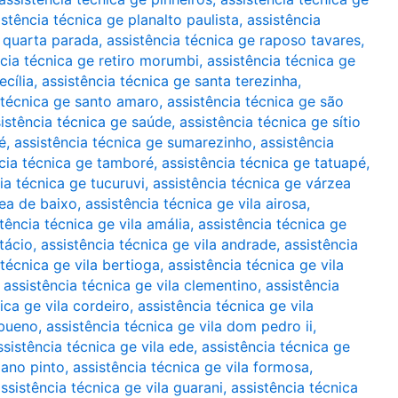
istência técnica ge planalto paulista
,
assistência
e quarta parada
,
assistência técnica ge raposo tavares
,
ncia técnica ge retiro morumbi
,
assistência técnica ge
ecília
,
assistência técnica ge santa terezinha
,
 técnica ge santo amaro
,
assistência técnica ge são
istência técnica ge saúde
,
assistência técnica ge sítio
é
,
assistência técnica ge sumarezinho
,
assistência
cia técnica ge tamboré
,
assistência técnica ge tatuapé
,
ia técnica ge tucuruvi
,
assistência técnica ge várzea
zea de baixo
,
assistência técnica ge vila airosa
,
tência técnica ge vila amália
,
assistência técnica ge
tácio
,
assistência técnica ge vila andrade
,
assistência
 técnica ge vila bertioga
,
assistência técnica ge vila
,
assistência técnica ge vila clementino
,
assistência
ica ge vila cordeiro
,
assistência técnica ge vila
 bueno
,
assistência técnica ge vila dom pedro ii
,
ssistência técnica ge vila ede
,
assistência técnica ge
iano pinto
,
assistência técnica ge vila formosa
,
ssistência técnica ge vila guarani
,
assistência técnica