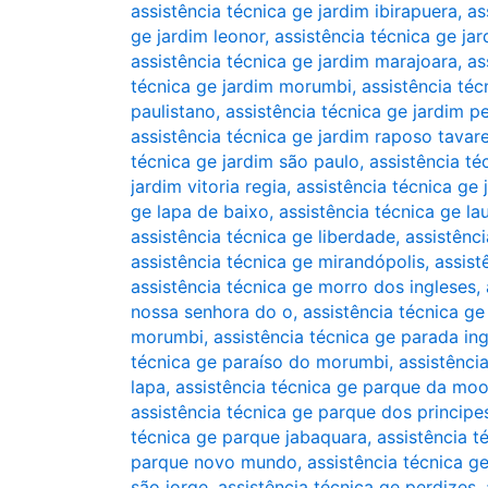
assistência técnica ge jardim ibirapuera
,
as
ge jardim leonor
,
assistência técnica ge jar
assistência técnica ge jardim marajoara
,
as
técnica ge jardim morumbi
,
assistência téc
paulistano
,
assistência técnica ge jardim pe
assistência técnica ge jardim raposo tavar
técnica ge jardim são paulo
,
assistência té
jardim vitoria regia
,
assistência técnica ge 
ge lapa de baixo
,
assistência técnica ge la
assistência técnica ge liberdade
,
assistênc
assistência técnica ge mirandópolis
,
assist
assistência técnica ge morro dos ingleses
,
nossa senhora do o
,
assistência técnica 
morumbi
,
assistência técnica ge parada in
técnica ge paraíso do morumbi
,
assistência
lapa
,
assistência técnica ge parque da mo
assistência técnica ge parque dos principe
técnica ge parque jabaquara
,
assistência 
parque novo mundo
,
assistência técnica 
são jorge
,
assistência técnica ge perdizes
,