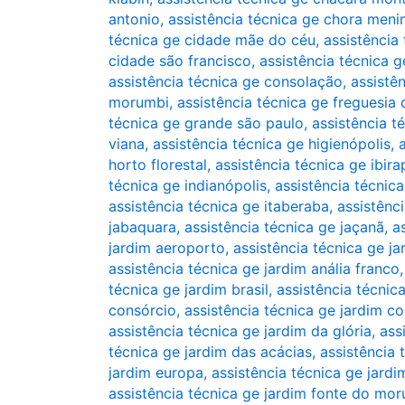
antonio
,
assistência técnica ge chora meni
técnica ge cidade mãe do céu
,
assistência
cidade são francisco
,
assistência técnica 
assistência técnica ge consolação
,
assistê
morumbi
,
assistência técnica ge freguesia 
técnica ge grande são paulo
,
assistência té
viana
,
assistência técnica ge higienópolis
,
horto florestal
,
assistência técnica ge ibir
técnica ge indianópolis
,
assistência técnica
assistência técnica ge itaberaba
,
assistênci
jabaquara
,
assistência técnica ge jaçanã
,
a
jardim aeroporto
,
assistência técnica ge j
assistência técnica ge jardim anália franco
técnica ge jardim brasil
,
assistência técnic
consórcio
,
assistência técnica ge jardim co
assistência técnica ge jardim da glória
,
ass
técnica ge jardim das acácias
,
assistência 
jardim europa
,
assistência técnica ge jardi
assistência técnica ge jardim fonte do mo