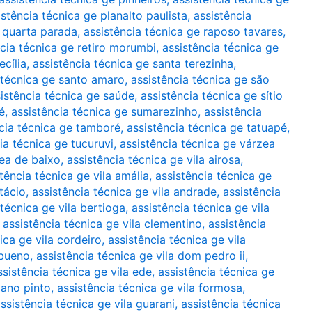
istência técnica ge planalto paulista
,
assistência
e quarta parada
,
assistência técnica ge raposo tavares
,
ncia técnica ge retiro morumbi
,
assistência técnica ge
ecília
,
assistência técnica ge santa terezinha
,
 técnica ge santo amaro
,
assistência técnica ge são
istência técnica ge saúde
,
assistência técnica ge sítio
é
,
assistência técnica ge sumarezinho
,
assistência
cia técnica ge tamboré
,
assistência técnica ge tatuapé
,
ia técnica ge tucuruvi
,
assistência técnica ge várzea
zea de baixo
,
assistência técnica ge vila airosa
,
tência técnica ge vila amália
,
assistência técnica ge
tácio
,
assistência técnica ge vila andrade
,
assistência
 técnica ge vila bertioga
,
assistência técnica ge vila
,
assistência técnica ge vila clementino
,
assistência
ica ge vila cordeiro
,
assistência técnica ge vila
 bueno
,
assistência técnica ge vila dom pedro ii
,
ssistência técnica ge vila ede
,
assistência técnica ge
iano pinto
,
assistência técnica ge vila formosa
,
ssistência técnica ge vila guarani
,
assistência técnica