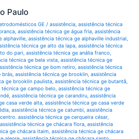
ão Paulo
Eletrodomésticos GE
/
assistência
,
assistência técnica
 branca
,
assistência técnica ge água fria
,
assistência
e alphaville
,
assistência técnica ge alphaville industrial
,
sistência técnica ge alto da lapa
,
assistência técnica
lto do pari
,
assistência técnica ge anália franco
,
ncia técnica ge bela vista
,
assistência técnica ge
ssistência técnica ge bom retiro
,
assistência técnica
e brás
,
assistência técnica ge brooklin
,
assistência
ca ge brooklin paulista
,
assistência técnica ge butantã
,
a técnica ge campo belo
,
assistência técnica ge
indé
,
assistência técnica ge carandiru
,
assistência
ge casa verde alta
,
assistência técnica ge casa verde
édia
,
assistência técnica ge catumbi
,
assistência
 centro. assistência técnica ge cerqueira césar
,
assistência técnica ge chácara flora
,
assistência
nica ge chácara itaim
,
assistência técnica ge chácara
te alegre
,
assistência técnica ge chácara santo