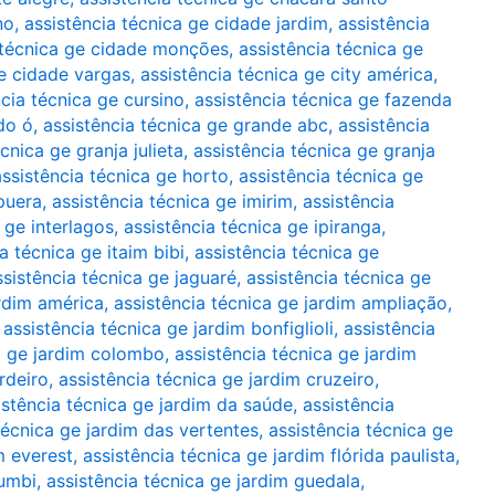
no
,
assistência técnica ge cidade jardim
,
assistência
 técnica ge cidade monções
,
assistência técnica ge
ge cidade vargas
,
assistência técnica ge city américa
,
ncia técnica ge cursino
,
assistência técnica ge fazenda
do ó
,
assistência técnica ge grande abc
,
assistência
cnica ge granja julieta
,
assistência técnica ge granja
assistência técnica ge horto
,
assistência técnica ge
apuera
,
assistência técnica ge imirim
,
assistência
 ge interlagos
,
assistência técnica ge ipiranga
,
a técnica ge itaim bibi
,
assistência técnica ge
ssistência técnica ge jaguaré
,
assistência técnica ge
ardim américa
,
assistência técnica ge jardim ampliação
,
,
assistência técnica ge jardim bonfiglioli
,
assistência
a ge jardim colombo
,
assistência técnica ge jardim
rdeiro
,
assistência técnica ge jardim cruzeiro
,
istência técnica ge jardim da saúde
,
assistência
técnica ge jardim das vertentes
,
assistência técnica ge
m everest
,
assistência técnica ge jardim flórida paulista
,
rumbi
,
assistência técnica ge jardim guedala
,