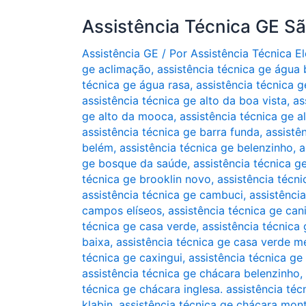
Assistência Técnica GE S
Assistência GE
/ Por
Assistência Técnica 
ge aclimação
,
assistência técnica ge água
técnica ge água rasa
,
assistência técnica g
assistência técnica ge alto da boa vista
,
as
ge alto da mooca
,
assistência técnica ge a
assistência técnica ge barra funda
,
assistê
belém
,
assistência técnica ge belenzinho
,
a
ge bosque da saúde
,
assistência técnica g
técnica ge brooklin novo
,
assistência técni
assistência técnica ge cambuci
,
assistênci
campos elíseos
,
assistência técnica ge can
técnica ge casa verde
,
assistência técnica 
baixa
,
assistência técnica ge casa verde m
técnica ge caxingui
,
assistência técnica ge
assistência técnica ge chácara belenzinho
,
técnica ge chácara inglesa. assistência téc
klabin
,
assistência técnica ge chácara mon