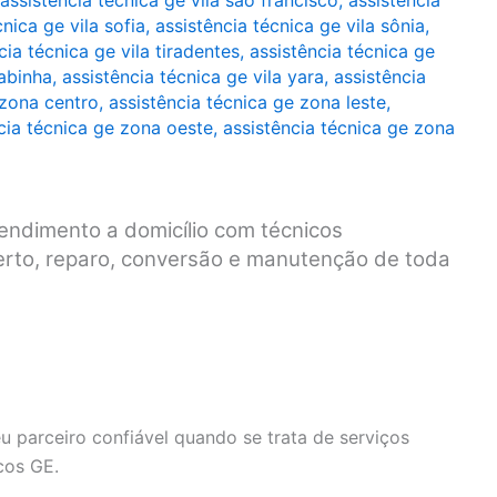
assistência técnica ge vila são francisco
,
assistência
cnica ge vila sofia
,
assistência técnica ge vila sônia
,
cia técnica ge vila tiradentes
,
assistência técnica ge
rabinha
,
assistência técnica ge vila yara
,
assistência
 zona centro
,
assistência técnica ge zona leste
,
cia técnica ge zona oeste
,
assistência técnica ge zona
endimento a domicílio com técnicos
serto, reparo, conversão e manutenção de toda
u parceiro confiável quando se trata de serviços
cos GE.