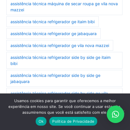
assistência técnica máquina de secar roupa ge vila nova
mazzei
assistência técnica refrigerador ge itaim bibi
assistência técnica refrigerador ge jabaquara
assistência técnica refrigerador ge vila nova mazzei
assistência técnica refrigerador side by side ge itaim
bibi
assistência técnica refrigerador side by side ge
jabaquara
assistência técnica refrigerador side by side ge vila
nova mazzei
Usamos cookies para garantir que oferecemos a melhor
experiência em nosso site. Se você continuar a usar este site,
assistência técnica secadora ge jabaquara
assumiremos que você está satisfeito com ele.
Ok
Política de Privacidade
assistência técnica secadora ge vila nova mazzei