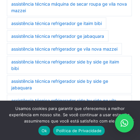
assistência técnica máquina de secar roupa ge vila nova
mazzei
assistência técnica refrigerador ge itaim bibi
assistência técnica refrigerador ge jabaquara
assistência técnica refrigerador ge vila nova mazzei
assistência técnica refrigerador side by side ge itaim
bibi
assistência técnica refrigerador side by side ge
jabaquara
assistência técnica refrigerador side by side ge vila
nova mazzei
Usamos cookies para garantir que oferecemos a melhor
experiência em nosso site. Se você continuar a usar este site,
assistência técnica secadora ge jabaquara
assumiremos que você está satisfeito com ele.
Ok
Política de Privacidade
assistência técnica secadora ge vila nova mazzei