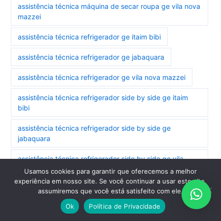
assistência técnica máquina de secar roupa ge vila nova
mazzei
assistência técnica refrigerador ge itaim bibi
assistência técnica refrigerador ge jabaquara
assistência técnica refrigerador ge vila nova mazzei
assistência técnica refrigerador side by side ge itaim
bibi
assistência técnica refrigerador side by side ge
jabaquara
assistência técnica refrigerador side by side ge vila
nova mazzei
Usamos cookies para garantir que oferecemos a melhor
experiência em nosso site. Se você continuar a usar este site,
assistência técnica secadora ge jabaquara
assumiremos que você está satisfeito com ele.
Ok
Política de Privacidade
assistência técnica secadora ge vila nova mazzei