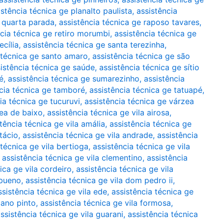
istência técnica ge planalto paulista
,
assistência
e quarta parada
,
assistência técnica ge raposo tavares
,
ncia técnica ge retiro morumbi
,
assistência técnica ge
ecília
,
assistência técnica ge santa terezinha
,
 técnica ge santo amaro
,
assistência técnica ge são
istência técnica ge saúde
,
assistência técnica ge sítio
é
,
assistência técnica ge sumarezinho
,
assistência
cia técnica ge tamboré
,
assistência técnica ge tatuapé
,
ia técnica ge tucuruvi
,
assistência técnica ge várzea
zea de baixo
,
assistência técnica ge vila airosa
,
tência técnica ge vila amália
,
assistência técnica ge
tácio
,
assistência técnica ge vila andrade
,
assistência
 técnica ge vila bertioga
,
assistência técnica ge vila
,
assistência técnica ge vila clementino
,
assistência
ica ge vila cordeiro
,
assistência técnica ge vila
 bueno
,
assistência técnica ge vila dom pedro ii
,
ssistência técnica ge vila ede
,
assistência técnica ge
iano pinto
,
assistência técnica ge vila formosa
,
ssistência técnica ge vila guarani
,
assistência técnica