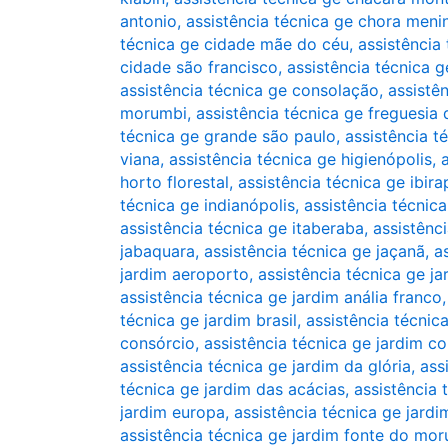
antonio
,
assistência técnica ge chora meni
técnica ge cidade mãe do céu
,
assistência
cidade são francisco
,
assistência técnica 
assistência técnica ge consolação
,
assistê
morumbi
,
assistência técnica ge freguesia 
técnica ge grande são paulo
,
assistência té
viana
,
assistência técnica ge higienópolis
,
horto florestal
,
assistência técnica ge ibir
técnica ge indianópolis
,
assistência técnica
assistência técnica ge itaberaba
,
assistênci
jabaquara
,
assistência técnica ge jaçanã
,
a
jardim aeroporto
,
assistência técnica ge j
assistência técnica ge jardim anália franco
técnica ge jardim brasil
,
assistência técnic
consórcio
,
assistência técnica ge jardim co
assistência técnica ge jardim da glória
,
ass
técnica ge jardim das acácias
,
assistência 
jardim europa
,
assistência técnica ge jardi
assistência técnica ge jardim fonte do mo