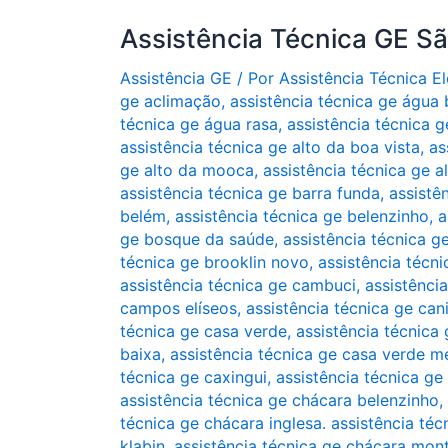
Assistência Técnica GE S
Assistência GE
/ Por
Assistência Técnica 
ge aclimação
,
assistência técnica ge água
técnica ge água rasa
,
assistência técnica g
assistência técnica ge alto da boa vista
,
as
ge alto da mooca
,
assistência técnica ge a
assistência técnica ge barra funda
,
assistê
belém
,
assistência técnica ge belenzinho
,
a
ge bosque da saúde
,
assistência técnica g
técnica ge brooklin novo
,
assistência técni
assistência técnica ge cambuci
,
assistênci
campos elíseos
,
assistência técnica ge can
técnica ge casa verde
,
assistência técnica 
baixa
,
assistência técnica ge casa verde m
técnica ge caxingui
,
assistência técnica ge
assistência técnica ge chácara belenzinho
,
técnica ge chácara inglesa. assistência téc
klabin
,
assistência técnica ge chácara mon