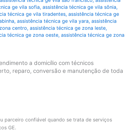
assistência técnica ge vila são francisco
,
assistência
cnica ge vila sofia
,
assistência técnica ge vila sônia
,
cia técnica ge vila tiradentes
,
assistência técnica ge
rabinha
,
assistência técnica ge vila yara
,
assistência
 zona centro
,
assistência técnica ge zona leste
,
cia técnica ge zona oeste
,
assistência técnica ge zona
endimento a domicílio com técnicos
serto, reparo, conversão e manutenção de toda
u parceiro confiável quando se trata de serviços
cos GE.