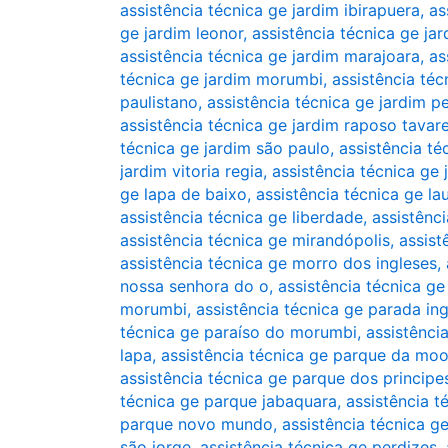
assistência técnica ge jardim ibirapuera
,
as
ge jardim leonor
,
assistência técnica ge jar
assistência técnica ge jardim marajoara
,
as
técnica ge jardim morumbi
,
assistência téc
paulistano
,
assistência técnica ge jardim pe
assistência técnica ge jardim raposo tavar
técnica ge jardim são paulo
,
assistência té
jardim vitoria regia
,
assistência técnica ge 
ge lapa de baixo
,
assistência técnica ge la
assistência técnica ge liberdade
,
assistênc
assistência técnica ge mirandópolis
,
assist
assistência técnica ge morro dos ingleses
,
nossa senhora do o
,
assistência técnica 
morumbi
,
assistência técnica ge parada in
técnica ge paraíso do morumbi
,
assistência
lapa
,
assistência técnica ge parque da mo
assistência técnica ge parque dos principe
técnica ge parque jabaquara
,
assistência 
parque novo mundo
,
assistência técnica 
são jorge
,
assistência técnica ge perdizes
,