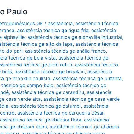
ão Paulo
Eletrodomésticos GE
/
assistência
,
assistência técnica
 branca
,
assistência técnica ge água fria
,
assistência
e alphaville
,
assistência técnica ge alphaville industrial
,
sistência técnica ge alto da lapa
,
assistência técnica
lto do pari
,
assistência técnica ge anália franco
,
ncia técnica ge bela vista
,
assistência técnica ge
ssistência técnica ge bom retiro
,
assistência técnica
e brás
,
assistência técnica ge brooklin
,
assistência
ca ge brooklin paulista
,
assistência técnica ge butantã
,
a técnica ge campo belo
,
assistência técnica ge
indé
,
assistência técnica ge carandiru
,
assistência
ge casa verde alta
,
assistência técnica ge casa verde
édia
,
assistência técnica ge catumbi
,
assistência
 centro. assistência técnica ge cerqueira césar
,
assistência técnica ge chácara flora
,
assistência
nica ge chácara itaim
,
assistência técnica ge chácara
te alegre
,
assistência técnica ge chácara santo