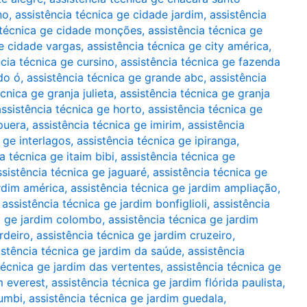
no
,
assistência técnica ge cidade jardim
,
assistência
 técnica ge cidade monções
,
assistência técnica ge
ge cidade vargas
,
assistência técnica ge city américa
,
ncia técnica ge cursino
,
assistência técnica ge fazenda
do ó
,
assistência técnica ge grande abc
,
assistência
cnica ge granja julieta
,
assistência técnica ge granja
assistência técnica ge horto
,
assistência técnica ge
apuera
,
assistência técnica ge imirim
,
assistência
 ge interlagos
,
assistência técnica ge ipiranga
,
a técnica ge itaim bibi
,
assistência técnica ge
ssistência técnica ge jaguaré
,
assistência técnica ge
ardim américa
,
assistência técnica ge jardim ampliação
,
,
assistência técnica ge jardim bonfiglioli
,
assistência
a ge jardim colombo
,
assistência técnica ge jardim
rdeiro
,
assistência técnica ge jardim cruzeiro
,
istência técnica ge jardim da saúde
,
assistência
técnica ge jardim das vertentes
,
assistência técnica ge
m everest
,
assistência técnica ge jardim flórida paulista
,
rumbi
,
assistência técnica ge jardim guedala
,