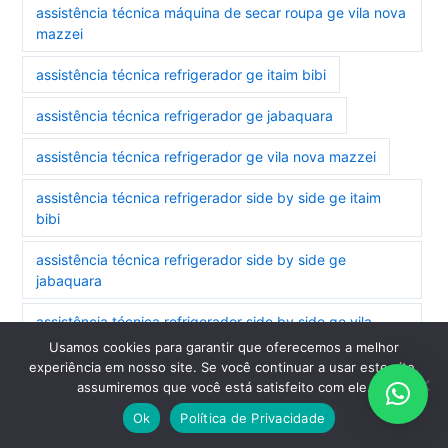
assistência técnica máquina de secar roupa ge vila nova
mazzei
assistência técnica refrigerador ge itaim bibi
assistência técnica refrigerador ge jabaquara
assistência técnica refrigerador ge vila nova mazzei
assistência técnica refrigerador side by side ge itaim
bibi
assistência técnica refrigerador side by side ge
jabaquara
assistência técnica refrigerador side by side ge vila
nova mazzei
Usamos cookies para garantir que oferecemos a melhor
experiência em nosso site. Se você continuar a usar este site,
assistência técnica secadora ge jabaquara
assumiremos que você está satisfeito com ele.
Ok
Política de Privacidade
assistência técnica secadora ge vila nova mazzei