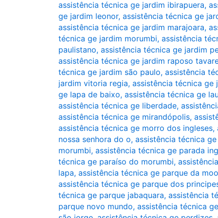
assistência técnica ge jardim ibirapuera
,
as
ge jardim leonor
,
assistência técnica ge jar
assistência técnica ge jardim marajoara
,
as
técnica ge jardim morumbi
,
assistência téc
paulistano
,
assistência técnica ge jardim pe
assistência técnica ge jardim raposo tavar
técnica ge jardim são paulo
,
assistência té
jardim vitoria regia
,
assistência técnica ge 
ge lapa de baixo
,
assistência técnica ge la
assistência técnica ge liberdade
,
assistênc
assistência técnica ge mirandópolis
,
assist
assistência técnica ge morro dos ingleses
,
nossa senhora do o
,
assistência técnica 
morumbi
,
assistência técnica ge parada in
técnica ge paraíso do morumbi
,
assistência
lapa
,
assistência técnica ge parque da mo
assistência técnica ge parque dos principe
técnica ge parque jabaquara
,
assistência 
parque novo mundo
,
assistência técnica 
são jorge
,
assistência técnica ge perdizes
,