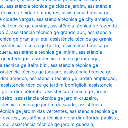
no
,
assistência técnica ge cidade jardim
,
assistência
 técnica ge cidade monções
,
assistência técnica ge
ge cidade vargas
,
assistência técnica ge city américa
,
ncia técnica ge cursino
,
assistência técnica ge fazenda
do ó
,
assistência técnica ge grande abc
,
assistência
cnica ge granja julieta
,
assistência técnica ge granja
assistência técnica ge horto
,
assistência técnica ge
apuera
,
assistência técnica ge imirim
,
assistência
 ge interlagos
,
assistência técnica ge ipiranga
,
a técnica ge itaim bibi
,
assistência técnica ge
ssistência técnica ge jaguaré
,
assistência técnica ge
ardim américa
,
assistência técnica ge jardim ampliação
,
,
assistência técnica ge jardim bonfiglioli
,
assistência
a ge jardim colombo
,
assistência técnica ge jardim
rdeiro
,
assistência técnica ge jardim cruzeiro
,
istência técnica ge jardim da saúde
,
assistência
técnica ge jardim das vertentes
,
assistência técnica ge
m everest
,
assistência técnica ge jardim flórida paulista
,
rumbi
,
assistência técnica ge jardim guedala
,