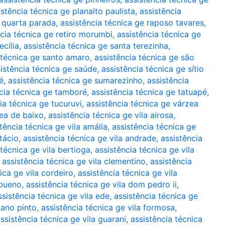
istência técnica ge planalto paulista
,
assistência
e quarta parada
,
assistência técnica ge raposo tavares
,
ncia técnica ge retiro morumbi
,
assistência técnica ge
ecília
,
assistência técnica ge santa terezinha
,
 técnica ge santo amaro
,
assistência técnica ge são
istência técnica ge saúde
,
assistência técnica ge sítio
é
,
assistência técnica ge sumarezinho
,
assistência
cia técnica ge tamboré
,
assistência técnica ge tatuapé
,
ia técnica ge tucuruvi
,
assistência técnica ge várzea
zea de baixo
,
assistência técnica ge vila airosa
,
tência técnica ge vila amália
,
assistência técnica ge
tácio
,
assistência técnica ge vila andrade
,
assistência
 técnica ge vila bertioga
,
assistência técnica ge vila
,
assistência técnica ge vila clementino
,
assistência
ica ge vila cordeiro
,
assistência técnica ge vila
 bueno
,
assistência técnica ge vila dom pedro ii
,
ssistência técnica ge vila ede
,
assistência técnica ge
iano pinto
,
assistência técnica ge vila formosa
,
ssistência técnica ge vila guarani
,
assistência técnica