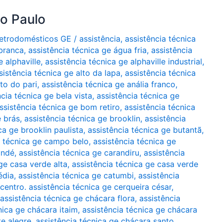
ão Paulo
Eletrodomésticos GE
/
assistência
,
assistência técnica
 branca
,
assistência técnica ge água fria
,
assistência
e alphaville
,
assistência técnica ge alphaville industrial
,
sistência técnica ge alto da lapa
,
assistência técnica
lto do pari
,
assistência técnica ge anália franco
,
ncia técnica ge bela vista
,
assistência técnica ge
ssistência técnica ge bom retiro
,
assistência técnica
e brás
,
assistência técnica ge brooklin
,
assistência
ca ge brooklin paulista
,
assistência técnica ge butantã
,
a técnica ge campo belo
,
assistência técnica ge
indé
,
assistência técnica ge carandiru
,
assistência
ge casa verde alta
,
assistência técnica ge casa verde
édia
,
assistência técnica ge catumbi
,
assistência
 centro. assistência técnica ge cerqueira césar
,
assistência técnica ge chácara flora
,
assistência
nica ge chácara itaim
,
assistência técnica ge chácara
te alegre
,
assistência técnica ge chácara santo