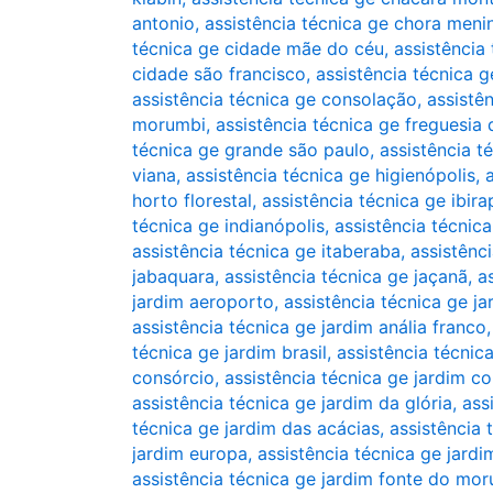
antonio
,
assistência técnica ge chora meni
técnica ge cidade mãe do céu
,
assistência
cidade são francisco
,
assistência técnica 
assistência técnica ge consolação
,
assistê
morumbi
,
assistência técnica ge freguesia 
técnica ge grande são paulo
,
assistência té
viana
,
assistência técnica ge higienópolis
,
horto florestal
,
assistência técnica ge ibir
técnica ge indianópolis
,
assistência técnica
assistência técnica ge itaberaba
,
assistênci
jabaquara
,
assistência técnica ge jaçanã
,
a
jardim aeroporto
,
assistência técnica ge j
assistência técnica ge jardim anália franco
técnica ge jardim brasil
,
assistência técnic
consórcio
,
assistência técnica ge jardim co
assistência técnica ge jardim da glória
,
ass
técnica ge jardim das acácias
,
assistência 
jardim europa
,
assistência técnica ge jardi
assistência técnica ge jardim fonte do mo