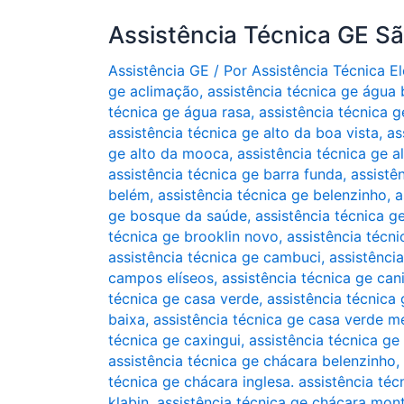
Assistência Técnica GE S
Assistência GE
/ Por
Assistência Técnica 
ge aclimação
,
assistência técnica ge água
técnica ge água rasa
,
assistência técnica g
assistência técnica ge alto da boa vista
,
as
ge alto da mooca
,
assistência técnica ge a
assistência técnica ge barra funda
,
assistê
belém
,
assistência técnica ge belenzinho
,
a
ge bosque da saúde
,
assistência técnica g
técnica ge brooklin novo
,
assistência técni
assistência técnica ge cambuci
,
assistênci
campos elíseos
,
assistência técnica ge can
técnica ge casa verde
,
assistência técnica 
baixa
,
assistência técnica ge casa verde m
técnica ge caxingui
,
assistência técnica ge
assistência técnica ge chácara belenzinho
,
técnica ge chácara inglesa. assistência téc
klabin
,
assistência técnica ge chácara mon