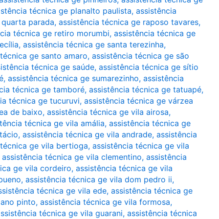
istência técnica ge planalto paulista
,
assistência
e quarta parada
,
assistência técnica ge raposo tavares
,
ncia técnica ge retiro morumbi
,
assistência técnica ge
ecília
,
assistência técnica ge santa terezinha
,
 técnica ge santo amaro
,
assistência técnica ge são
istência técnica ge saúde
,
assistência técnica ge sítio
é
,
assistência técnica ge sumarezinho
,
assistência
cia técnica ge tamboré
,
assistência técnica ge tatuapé
,
ia técnica ge tucuruvi
,
assistência técnica ge várzea
zea de baixo
,
assistência técnica ge vila airosa
,
tência técnica ge vila amália
,
assistência técnica ge
tácio
,
assistência técnica ge vila andrade
,
assistência
 técnica ge vila bertioga
,
assistência técnica ge vila
,
assistência técnica ge vila clementino
,
assistência
ica ge vila cordeiro
,
assistência técnica ge vila
 bueno
,
assistência técnica ge vila dom pedro ii
,
ssistência técnica ge vila ede
,
assistência técnica ge
iano pinto
,
assistência técnica ge vila formosa
,
ssistência técnica ge vila guarani
,
assistência técnica