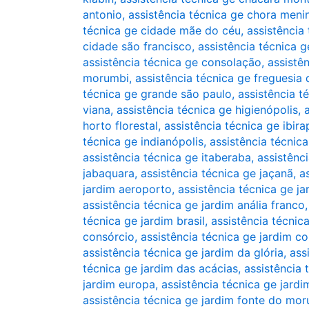
antonio
,
assistência técnica ge chora meni
técnica ge cidade mãe do céu
,
assistência
cidade são francisco
,
assistência técnica 
assistência técnica ge consolação
,
assistê
morumbi
,
assistência técnica ge freguesia 
técnica ge grande são paulo
,
assistência té
viana
,
assistência técnica ge higienópolis
,
horto florestal
,
assistência técnica ge ibir
técnica ge indianópolis
,
assistência técnica
assistência técnica ge itaberaba
,
assistênci
jabaquara
,
assistência técnica ge jaçanã
,
a
jardim aeroporto
,
assistência técnica ge j
assistência técnica ge jardim anália franco
técnica ge jardim brasil
,
assistência técnic
consórcio
,
assistência técnica ge jardim co
assistência técnica ge jardim da glória
,
ass
técnica ge jardim das acácias
,
assistência 
jardim europa
,
assistência técnica ge jardi
assistência técnica ge jardim fonte do mo