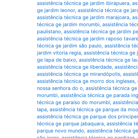
assistência técnica ge jardim ibirapuera
,
as
ge jardim leonor
,
assistência técnica ge jar
assistência técnica ge jardim marajoara
,
as
técnica ge jardim morumbi
,
assistência téc
paulistano
,
assistência técnica ge jardim pe
assistência técnica ge jardim raposo tavar
técnica ge jardim são paulo
,
assistência té
jardim vitoria regia
,
assistência técnica ge 
ge lapa de baixo
,
assistência técnica ge la
assistência técnica ge liberdade
,
assistênc
assistência técnica ge mirandópolis
,
assist
assistência técnica ge morro dos ingleses
,
nossa senhora do o
,
assistência técnica 
morumbi
,
assistência técnica ge parada in
técnica ge paraíso do morumbi
,
assistência
lapa
,
assistência técnica ge parque da mo
assistência técnica ge parque dos principe
técnica ge parque jabaquara
,
assistência 
parque novo mundo
,
assistência técnica 
são jorge
,
assistência técnica ge perdizes
,