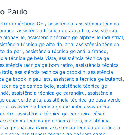
ão Paulo
Eletrodomésticos GE
/
assistência
,
assistência técnica
 branca
,
assistência técnica ge água fria
,
assistência
e alphaville
,
assistência técnica ge alphaville industrial
,
sistência técnica ge alto da lapa
,
assistência técnica
lto do pari
,
assistência técnica ge anália franco
,
ncia técnica ge bela vista
,
assistência técnica ge
ssistência técnica ge bom retiro
,
assistência técnica
e brás
,
assistência técnica ge brooklin
,
assistência
ca ge brooklin paulista
,
assistência técnica ge butantã
,
a técnica ge campo belo
,
assistência técnica ge
indé
,
assistência técnica ge carandiru
,
assistência
ge casa verde alta
,
assistência técnica ge casa verde
édia
,
assistência técnica ge catumbi
,
assistência
 centro. assistência técnica ge cerqueira césar
,
assistência técnica ge chácara flora
,
assistência
nica ge chácara itaim
,
assistência técnica ge chácara
te alegre
,
assistência técnica ge chácara santo