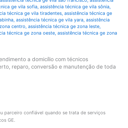
assistência técnica ge vila são francisco
,
assistência
cnica ge vila sofia
,
assistência técnica ge vila sônia
,
cia técnica ge vila tiradentes
,
assistência técnica ge
rabinha
,
assistência técnica ge vila yara
,
assistência
 zona centro
,
assistência técnica ge zona leste
,
cia técnica ge zona oeste
,
assistência técnica ge zona
endimento a domicílio com técnicos
serto, reparo, conversão e manutenção de toda
u parceiro confiável quando se trata de serviços
cos GE.