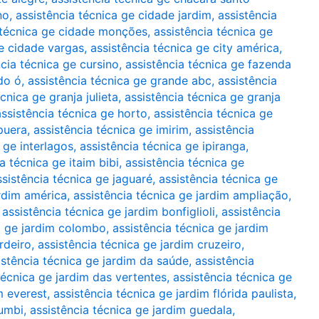
no
,
assistência técnica ge cidade jardim
,
assistência
 técnica ge cidade monções
,
assistência técnica ge
ge cidade vargas
,
assistência técnica ge city américa
,
ncia técnica ge cursino
,
assistência técnica ge fazenda
do ó
,
assistência técnica ge grande abc
,
assistência
cnica ge granja julieta
,
assistência técnica ge granja
assistência técnica ge horto
,
assistência técnica ge
apuera
,
assistência técnica ge imirim
,
assistência
 ge interlagos
,
assistência técnica ge ipiranga
,
a técnica ge itaim bibi
,
assistência técnica ge
ssistência técnica ge jaguaré
,
assistência técnica ge
ardim américa
,
assistência técnica ge jardim ampliação
,
,
assistência técnica ge jardim bonfiglioli
,
assistência
a ge jardim colombo
,
assistência técnica ge jardim
rdeiro
,
assistência técnica ge jardim cruzeiro
,
istência técnica ge jardim da saúde
,
assistência
técnica ge jardim das vertentes
,
assistência técnica ge
m everest
,
assistência técnica ge jardim flórida paulista
,
rumbi
,
assistência técnica ge jardim guedala
,