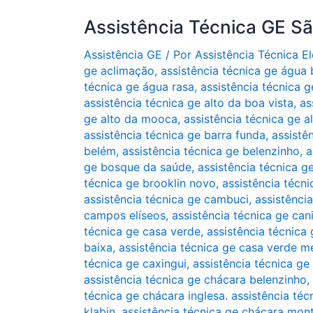
Assistência Técnica GE S
Assistência GE
/ Por
Assistência Técnica 
ge aclimação
,
assistência técnica ge água
técnica ge água rasa
,
assistência técnica g
assistência técnica ge alto da boa vista
,
as
ge alto da mooca
,
assistência técnica ge a
assistência técnica ge barra funda
,
assistê
belém
,
assistência técnica ge belenzinho
,
a
ge bosque da saúde
,
assistência técnica g
técnica ge brooklin novo
,
assistência técni
assistência técnica ge cambuci
,
assistênci
campos elíseos
,
assistência técnica ge can
técnica ge casa verde
,
assistência técnica 
baixa
,
assistência técnica ge casa verde m
técnica ge caxingui
,
assistência técnica ge
assistência técnica ge chácara belenzinho
,
técnica ge chácara inglesa. assistência téc
klabin
,
assistência técnica ge chácara mon