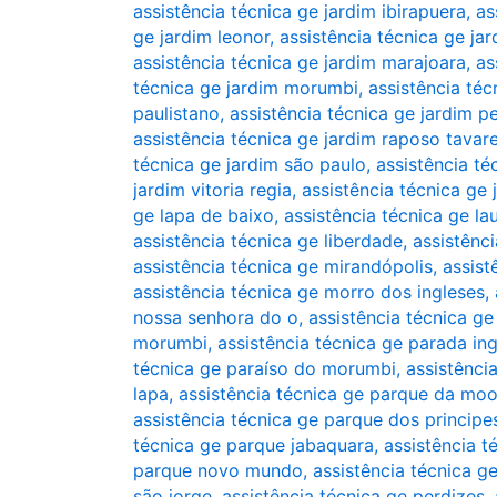
assistência técnica ge jardim ibirapuera
,
as
ge jardim leonor
,
assistência técnica ge jar
assistência técnica ge jardim marajoara
,
as
técnica ge jardim morumbi
,
assistência téc
paulistano
,
assistência técnica ge jardim pe
assistência técnica ge jardim raposo tavar
técnica ge jardim são paulo
,
assistência té
jardim vitoria regia
,
assistência técnica ge 
ge lapa de baixo
,
assistência técnica ge la
assistência técnica ge liberdade
,
assistênc
assistência técnica ge mirandópolis
,
assist
assistência técnica ge morro dos ingleses
,
nossa senhora do o
,
assistência técnica 
morumbi
,
assistência técnica ge parada in
técnica ge paraíso do morumbi
,
assistência
lapa
,
assistência técnica ge parque da mo
assistência técnica ge parque dos principe
técnica ge parque jabaquara
,
assistência 
parque novo mundo
,
assistência técnica 
são jorge
,
assistência técnica ge perdizes
,