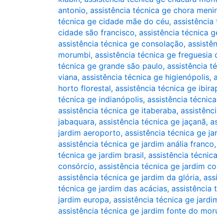
antonio
,
assistência técnica ge chora meni
técnica ge cidade mãe do céu
,
assistência
cidade são francisco
,
assistência técnica 
assistência técnica ge consolação
,
assistê
morumbi
,
assistência técnica ge freguesia 
técnica ge grande são paulo
,
assistência té
viana
,
assistência técnica ge higienópolis
,
horto florestal
,
assistência técnica ge ibir
técnica ge indianópolis
,
assistência técnica
assistência técnica ge itaberaba
,
assistênci
jabaquara
,
assistência técnica ge jaçanã
,
a
jardim aeroporto
,
assistência técnica ge j
assistência técnica ge jardim anália franco
técnica ge jardim brasil
,
assistência técnic
consórcio
,
assistência técnica ge jardim co
assistência técnica ge jardim da glória
,
ass
técnica ge jardim das acácias
,
assistência 
jardim europa
,
assistência técnica ge jardi
assistência técnica ge jardim fonte do mo