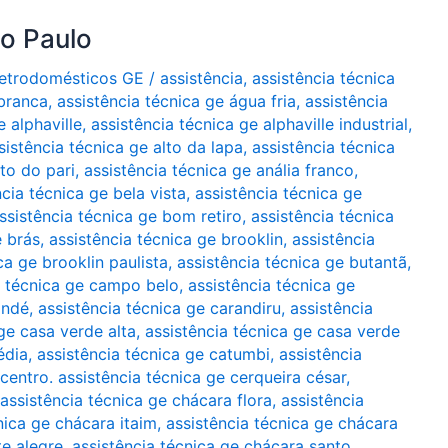
ão Paulo
Eletrodomésticos GE
/
assistência
,
assistência técnica
 branca
,
assistência técnica ge água fria
,
assistência
e alphaville
,
assistência técnica ge alphaville industrial
,
sistência técnica ge alto da lapa
,
assistência técnica
lto do pari
,
assistência técnica ge anália franco
,
ncia técnica ge bela vista
,
assistência técnica ge
ssistência técnica ge bom retiro
,
assistência técnica
e brás
,
assistência técnica ge brooklin
,
assistência
ca ge brooklin paulista
,
assistência técnica ge butantã
,
a técnica ge campo belo
,
assistência técnica ge
indé
,
assistência técnica ge carandiru
,
assistência
ge casa verde alta
,
assistência técnica ge casa verde
édia
,
assistência técnica ge catumbi
,
assistência
 centro. assistência técnica ge cerqueira césar
,
assistência técnica ge chácara flora
,
assistência
nica ge chácara itaim
,
assistência técnica ge chácara
te alegre
,
assistência técnica ge chácara santo