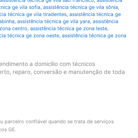
assistência técnica ge vila são francisco
,
assistência
cnica ge vila sofia
,
assistência técnica ge vila sônia
,
cia técnica ge vila tiradentes
,
assistência técnica ge
rabinha
,
assistência técnica ge vila yara
,
assistência
 zona centro
,
assistência técnica ge zona leste
,
cia técnica ge zona oeste
,
assistência técnica ge zona
endimento a domicílio com técnicos
serto, reparo, conversão e manutenção de toda
u parceiro confiável quando se trata de serviços
cos GE.