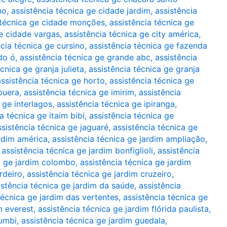
no
,
assistência técnica ge cidade jardim
,
assistência
 técnica ge cidade monções
,
assistência técnica ge
ge cidade vargas
,
assistência técnica ge city américa
,
ncia técnica ge cursino
,
assistência técnica ge fazenda
do ó
,
assistência técnica ge grande abc
,
assistência
cnica ge granja julieta
,
assistência técnica ge granja
assistência técnica ge horto
,
assistência técnica ge
apuera
,
assistência técnica ge imirim
,
assistência
 ge interlagos
,
assistência técnica ge ipiranga
,
a técnica ge itaim bibi
,
assistência técnica ge
ssistência técnica ge jaguaré
,
assistência técnica ge
ardim américa
,
assistência técnica ge jardim ampliação
,
,
assistência técnica ge jardim bonfiglioli
,
assistência
a ge jardim colombo
,
assistência técnica ge jardim
rdeiro
,
assistência técnica ge jardim cruzeiro
,
istência técnica ge jardim da saúde
,
assistência
técnica ge jardim das vertentes
,
assistência técnica ge
m everest
,
assistência técnica ge jardim flórida paulista
,
rumbi
,
assistência técnica ge jardim guedala
,