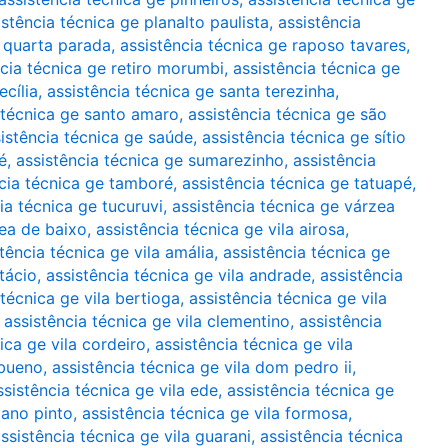
istência técnica ge planalto paulista
,
assistência
e quarta parada
,
assistência técnica ge raposo tavares
,
ncia técnica ge retiro morumbi
,
assistência técnica ge
ecília
,
assistência técnica ge santa terezinha
,
 técnica ge santo amaro
,
assistência técnica ge são
istência técnica ge saúde
,
assistência técnica ge sítio
é
,
assistência técnica ge sumarezinho
,
assistência
cia técnica ge tamboré
,
assistência técnica ge tatuapé
,
ia técnica ge tucuruvi
,
assistência técnica ge várzea
zea de baixo
,
assistência técnica ge vila airosa
,
tência técnica ge vila amália
,
assistência técnica ge
tácio
,
assistência técnica ge vila andrade
,
assistência
 técnica ge vila bertioga
,
assistência técnica ge vila
,
assistência técnica ge vila clementino
,
assistência
ica ge vila cordeiro
,
assistência técnica ge vila
 bueno
,
assistência técnica ge vila dom pedro ii
,
ssistência técnica ge vila ede
,
assistência técnica ge
iano pinto
,
assistência técnica ge vila formosa
,
ssistência técnica ge vila guarani
,
assistência técnica