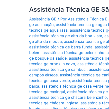
Assistência Técnica GE S
Assistência GE
/ Por
Assistência Técnica 
ge aclimação
,
assistência técnica ge água
técnica ge água rasa
,
assistência técnica g
assistência técnica ge alto da boa vista
,
as
ge alto da mooca
,
assistência técnica ge a
assistência técnica ge barra funda
,
assistê
belém
,
assistência técnica ge belenzinho
,
a
ge bosque da saúde
,
assistência técnica g
técnica ge brooklin novo
,
assistência técni
assistência técnica ge cambuci
,
assistênci
campos elíseos
,
assistência técnica ge can
técnica ge casa verde
,
assistência técnica 
baixa
,
assistência técnica ge casa verde m
técnica ge caxingui
,
assistência técnica ge
assistência técnica ge chácara belenzinho
,
técnica ge chácara inglesa. assistência téc
klabin
,
assistência técnica ge chácara mon