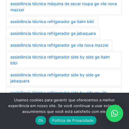
assistência técnica máquina de secar roupa ge vila nova
mazzei
assistência técnica refrigerador ge itaim bibi
assistência técnica refrigerador ge jabaquara
assistência técnica refrigerador ge vila nova mazzei
assistência técnica refrigerador side by side ge itaim
bibi
assistência técnica refrigerador side by side ge
jabaquara
assistência técnica refrigerador side by side ge vila
nova mazzei
Usamos cookies para garantir que oferecemos a melhor
experiência em nosso site. Se você continuar a usar este site,
assistência técnica secadora ge jabaquara
assumiremos que você está satisfeito com ele.
Ok
Política de Privacidade
assistência técnica secadora ge vila nova mazzei