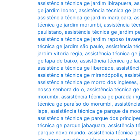
assistência técnica ge jardim ibirapuera
,
as
ge jardim leonor
,
assistência técnica ge jar
assistência técnica ge jardim marajoara
,
as
técnica ge jardim morumbi
,
assistência téc
paulistano
,
assistência técnica ge jardim pe
assistência técnica ge jardim raposo tavar
técnica ge jardim são paulo
,
assistência té
jardim vitoria regia
,
assistência técnica ge 
ge lapa de baixo
,
assistência técnica ge la
assistência técnica ge liberdade
,
assistênc
assistência técnica ge mirandópolis
,
assist
assistência técnica ge morro dos ingleses
,
nossa senhora do o
,
assistência técnica 
morumbi
,
assistência técnica ge parada in
técnica ge paraíso do morumbi
,
assistência
lapa
,
assistência técnica ge parque da mo
assistência técnica ge parque dos principe
técnica ge parque jabaquara
,
assistência 
parque novo mundo
,
assistência técnica 
são jorge
,
assistência técnica ge perdizes
,