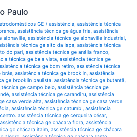
ão Paulo
Eletrodomésticos GE
/
assistência
,
assistência técnica
 branca
,
assistência técnica ge água fria
,
assistência
e alphaville
,
assistência técnica ge alphaville industrial
,
sistência técnica ge alto da lapa
,
assistência técnica
lto do pari
,
assistência técnica ge anália franco
,
ncia técnica ge bela vista
,
assistência técnica ge
ssistência técnica ge bom retiro
,
assistência técnica
e brás
,
assistência técnica ge brooklin
,
assistência
ca ge brooklin paulista
,
assistência técnica ge butantã
,
a técnica ge campo belo
,
assistência técnica ge
indé
,
assistência técnica ge carandiru
,
assistência
ge casa verde alta
,
assistência técnica ge casa verde
édia
,
assistência técnica ge catumbi
,
assistência
 centro. assistência técnica ge cerqueira césar
,
assistência técnica ge chácara flora
,
assistência
nica ge chácara itaim
,
assistência técnica ge chácara
te alegre
,
assistência técnica ge chácara santo