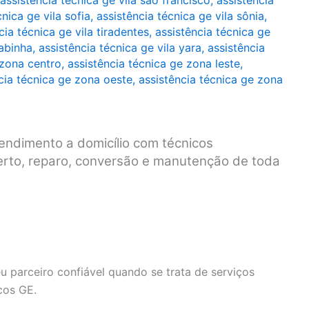
assistência técnica ge vila são francisco
,
assistência
cnica ge vila sofia
,
assistência técnica ge vila sônia
,
cia técnica ge vila tiradentes
,
assistência técnica ge
rabinha
,
assistência técnica ge vila yara
,
assistência
 zona centro
,
assistência técnica ge zona leste
,
cia técnica ge zona oeste
,
assistência técnica ge zona
endimento a domicílio com técnicos
serto, reparo, conversão e manutenção de toda
u parceiro confiável quando se trata de serviços
cos GE.