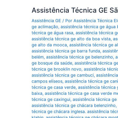
Assistência Técnica GE S
Assistência GE
/ Por
Assistência Técnica 
ge aclimação
,
assistência técnica ge água
técnica ge água rasa
,
assistência técnica g
assistência técnica ge alto da boa vista
,
as
ge alto da mooca
,
assistência técnica ge a
assistência técnica ge barra funda
,
assistê
belém
,
assistência técnica ge belenzinho
,
a
ge bosque da saúde
,
assistência técnica g
técnica ge brooklin novo
,
assistência técni
assistência técnica ge cambuci
,
assistênci
campos elíseos
,
assistência técnica ge can
técnica ge casa verde
,
assistência técnica 
baixa
,
assistência técnica ge casa verde m
técnica ge caxingui
,
assistência técnica ge
assistência técnica ge chácara belenzinho
,
técnica ge chácara inglesa. assistência téc
klabin
,
assistência técnica ge chácara mon