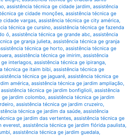
no
,
assistência técnica ge cidade jardim
,
assistência
 técnica ge cidade monções
,
assistência técnica ge
ge cidade vargas
,
assistência técnica ge city américa
,
ncia técnica ge cursino
,
assistência técnica ge fazenda
do ó
,
assistência técnica ge grande abc
,
assistência
cnica ge granja julieta
,
assistência técnica ge granja
assistência técnica ge horto
,
assistência técnica ge
apuera
,
assistência técnica ge imirim
,
assistência
 ge interlagos
,
assistência técnica ge ipiranga
,
a técnica ge itaim bibi
,
assistência técnica ge
ssistência técnica ge jaguaré
,
assistência técnica ge
ardim américa
,
assistência técnica ge jardim ampliação
,
,
assistência técnica ge jardim bonfiglioli
,
assistência
a ge jardim colombo
,
assistência técnica ge jardim
rdeiro
,
assistência técnica ge jardim cruzeiro
,
istência técnica ge jardim da saúde
,
assistência
técnica ge jardim das vertentes
,
assistência técnica ge
m everest
,
assistência técnica ge jardim flórida paulista
,
rumbi
,
assistência técnica ge jardim guedala
,