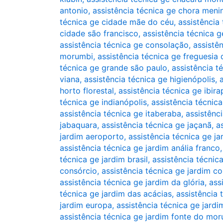
antonio
,
assistência técnica ge chora meni
técnica ge cidade mãe do céu
,
assistência
cidade são francisco
,
assistência técnica 
assistência técnica ge consolação
,
assistê
morumbi
,
assistência técnica ge freguesia 
técnica ge grande são paulo
,
assistência té
viana
,
assistência técnica ge higienópolis
,
horto florestal
,
assistência técnica ge ibir
técnica ge indianópolis
,
assistência técnica
assistência técnica ge itaberaba
,
assistênci
jabaquara
,
assistência técnica ge jaçanã
,
a
jardim aeroporto
,
assistência técnica ge j
assistência técnica ge jardim anália franco
técnica ge jardim brasil
,
assistência técnic
consórcio
,
assistência técnica ge jardim co
assistência técnica ge jardim da glória
,
ass
técnica ge jardim das acácias
,
assistência 
jardim europa
,
assistência técnica ge jardi
assistência técnica ge jardim fonte do mo