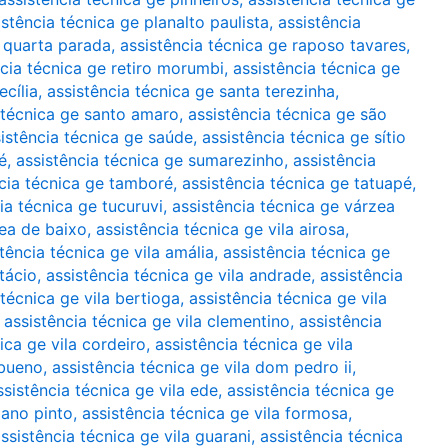
istência técnica ge planalto paulista
,
assistência
e quarta parada
,
assistência técnica ge raposo tavares
,
ncia técnica ge retiro morumbi
,
assistência técnica ge
ecília
,
assistência técnica ge santa terezinha
,
 técnica ge santo amaro
,
assistência técnica ge são
istência técnica ge saúde
,
assistência técnica ge sítio
é
,
assistência técnica ge sumarezinho
,
assistência
cia técnica ge tamboré
,
assistência técnica ge tatuapé
,
ia técnica ge tucuruvi
,
assistência técnica ge várzea
zea de baixo
,
assistência técnica ge vila airosa
,
tência técnica ge vila amália
,
assistência técnica ge
tácio
,
assistência técnica ge vila andrade
,
assistência
 técnica ge vila bertioga
,
assistência técnica ge vila
,
assistência técnica ge vila clementino
,
assistência
ica ge vila cordeiro
,
assistência técnica ge vila
 bueno
,
assistência técnica ge vila dom pedro ii
,
ssistência técnica ge vila ede
,
assistência técnica ge
iano pinto
,
assistência técnica ge vila formosa
,
ssistência técnica ge vila guarani
,
assistência técnica