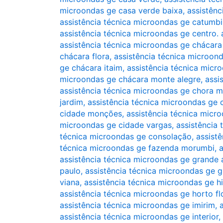
microondas ge casa verde baixa
,
assistênc
assistência técnica microondas ge catumbi
assistência técnica microondas ge centro. 
assistência técnica microondas ge chácara
chácara flora
,
assistência técnica microond
ge chácara itaim
,
assistência técnica micr
microondas ge chácara monte alegre
,
assi
assistência técnica microondas ge chora 
jardim
,
assistência técnica microondas ge
cidade monções
,
assistência técnica micr
microondas ge cidade vargas
,
assistência 
técnica microondas ge consolação
,
assist
técnica microondas ge fazenda morumbi
,
a
assistência técnica microondas ge grande 
paulo
,
assistência técnica microondas ge gr
viana
,
assistência técnica microondas ge h
assistência técnica microondas ge horto fl
assistência técnica microondas ge imirim
,
assistência técnica microondas ge interior
,