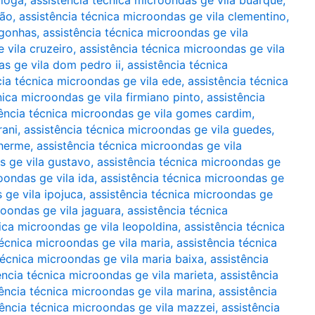
tioga
,
assistência técnica microondas ge vila buarque
,
rão
,
assistência técnica microondas ge vila clementino
,
ngonhas
,
assistência técnica microondas ge vila
 vila cruzeiro
,
assistência técnica microondas ge vila
as ge vila dom pedro ii
,
assistência técnica
cia técnica microondas ge vila ede
,
assistência técnica
nica microondas ge vila firmiano pinto
,
assistência
tência técnica microondas ge vila gomes cardim
,
rani
,
assistência técnica microondas ge vila guedes
,
lherme
,
assistência técnica microondas ge vila
s ge vila gustavo
,
assistência técnica microondas ge
oondas ge vila ida
,
assistência técnica microondas ge
 ge vila ipojuca
,
assistência técnica microondas ge
roondas ge vila jaguara
,
assistência técnica
ica microondas ge vila leopoldina
,
assistência técnica
técnica microondas ge vila maria
,
assistência técnica
técnica microondas ge vila maria baixa
,
assistência
ência técnica microondas ge vila marieta
,
assistência
tência técnica microondas ge vila marina
,
assistência
tência técnica microondas ge vila mazzei
,
assistência