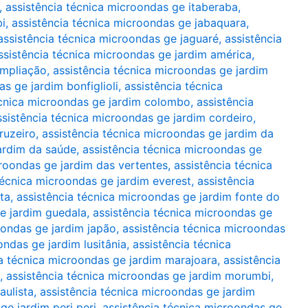
,
assistência técnica microondas ge itaberaba
,
bi
,
assistência técnica microondas ge jabaquara
,
assistência técnica microondas ge jaguaré
,
assistência
ssistência técnica microondas ge jardim américa
,
ampliação
,
assistência técnica microondas ge jardim
s ge jardim bonfiglioli
,
assistência técnica
écnica microondas ge jardim colombo
,
assistência
ssistência técnica microondas ge jardim cordeiro
,
ruzeiro
,
assistência técnica microondas ge jardim da
jardim da saúde
,
assistência técnica microondas ge
croondas ge jardim das vertentes
,
assistência técnica
técnica microondas ge jardim everest
,
assistência
ta
,
assistência técnica microondas ge jardim fonte do
e jardim guedala
,
assistência técnica microondas ge
oondas ge jardim japão
,
assistência técnica microondas
ondas ge jardim lusitânia
,
assistência técnica
ia técnica microondas ge jardim marajoara
,
assistência
,
assistência técnica microondas ge jardim morumbi
,
aulista
,
assistência técnica microondas ge jardim
ge jardim peri peri
,
assistência técnica microondas ge