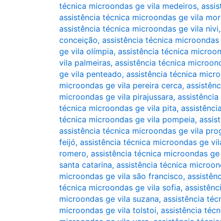
técnica microondas ge vila medeiros
,
assi
assistência técnica microondas ge vila mo
assistência técnica microondas ge vila nivi
conceição
,
assistência técnica microondas
ge vila olímpia
,
assistência técnica microon
vila palmeiras
,
assistência técnica microond
ge vila penteado
,
assistência técnica micro
microondas ge vila pereira cerca
,
assistênc
microondas ge vila pirajussara
,
assistência
técnica microondas ge vila pita
,
assistênci
técnica microondas ge vila pompeia
,
assis
assistência técnica microondas ge vila pro
feijó
,
assistência técnica microondas ge vi
romero
,
assistência técnica microondas ge 
santa catarina
,
assistência técnica microon
microondas ge vila são francisco
,
assistênc
técnica microondas ge vila sofia
,
assistênc
microondas ge vila suzana
,
assistência téc
microondas ge vila tolstoi
,
assistência téc