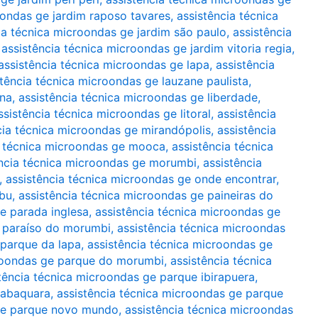
oondas ge jardim raposo tavares
,
assistência técnica
ia técnica microondas ge jardim são paulo
,
assistência
,
assistência técnica microondas ge jardim vitoria regia
,
assistência técnica microondas ge lapa
,
assistência
stência técnica microondas ge lauzane paulista
,
ina
,
assistência técnica microondas ge liberdade
,
ssistência técnica microondas ge litoral
,
assistência
cia técnica microondas ge mirandópolis
,
assistência
a técnica microondas ge mooca
,
assistência técnica
ência técnica microondas ge morumbi
,
assistência
,
assistência técnica microondas ge onde encontrar
,
mbu
,
assistência técnica microondas ge paineiras do
e parada inglesa
,
assistência técnica microondas ge
e paraíso do morumbi
,
assistência técnica microondas
 parque da lapa
,
assistência técnica microondas ge
croondas ge parque do morumbi
,
assistência técnica
tência técnica microondas ge parque ibirapuera
,
jabaquara
,
assistência técnica microondas ge parque
 ge parque novo mundo
,
assistência técnica microondas