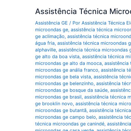
Assistência Técnica Micr
Assistência GE
/ Por
Assistência Técnica 
microondas ge
,
assistência técnica microo
ge aclimação
,
assistência técnica microon
água fria
,
assistência técnica microondas 
alphaville
,
assistência técnica microondas ge
ge alto da boa vista
,
assistência técnica m
microondas ge alto da mooca
,
assistência
microondas ge anália franco
,
assistência t
microondas ge bela vista
,
assistência técn
microondas ge belenzinho
,
assistência téc
microondas ge bosque da saúde
,
assistênc
microondas ge brasil
,
assistência técnica 
ge brooklin novo
,
assistência técnica micr
microondas ge butantã
,
assistência técni
microondas ge campo belo
,
assistência t
técnica microondas ge canindé
,
assistênci
microondas ge casa verde
,
assistência téc