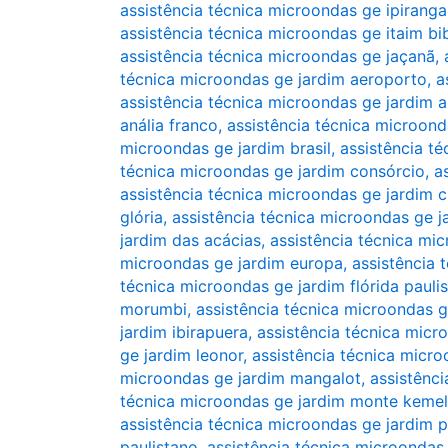
assistência técnica microondas ge ipiranga
assistência técnica microondas ge itaim bi
assistência técnica microondas ge jaçanã
,
técnica microondas ge jardim aeroporto
,
a
assistência técnica microondas ge jardim 
anália franco
,
assistência técnica microonda
microondas ge jardim brasil
,
assistência t
técnica microondas ge jardim consórcio
,
a
assistência técnica microondas ge jardim c
glória
,
assistência técnica microondas ge 
jardim das acácias
,
assistência técnica mi
microondas ge jardim europa
,
assistência 
técnica microondas ge jardim flórida paulis
morumbi
,
assistência técnica microondas g
jardim ibirapuera
,
assistência técnica micr
ge jardim leonor
,
assistência técnica micro
microondas ge jardim mangalot
,
assistênc
técnica microondas ge jardim monte kemel
assistência técnica microondas ge jardim p
paulistano
,
assistência técnica microondas 