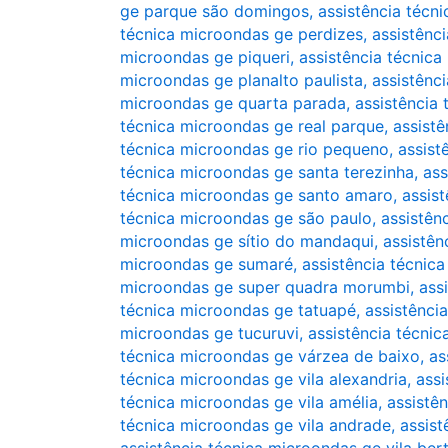
ge parque são domingos
,
assistência técn
técnica microondas ge perdizes
,
assistênc
microondas ge piqueri
,
assistência técnica
microondas ge planalto paulista
,
assistênc
microondas ge quarta parada
,
assistência
técnica microondas ge real parque
,
assist
técnica microondas ge rio pequeno
,
assist
técnica microondas ge santa terezinha
,
ass
técnica microondas ge santo amaro
,
assis
técnica microondas ge são paulo
,
assistên
microondas ge sítio do mandaqui
,
assistên
microondas ge sumaré
,
assistência técnic
microondas ge super quadra morumbi
,
ass
técnica microondas ge tatuapé
,
assistênci
microondas ge tucuruvi
,
assistência técni
técnica microondas ge várzea de baixo
,
as
técnica microondas ge vila alexandria
,
assi
técnica microondas ge vila amélia
,
assistê
técnica microondas ge vila andrade
,
assist