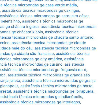
ia técnica microondas ge casa verde média
,
,
assistência técnica microondas ge caxingui
,
assistência técnica microondas ge cerqueira césar
,
 belenzinho
,
assistência técnica microondas ge
as ge chácara inglesa. assistência técnica microondas
oondas ge chácara klabin
,
assistência técnica
stência técnica microondas ge chácara santo antonio
,
menino
,
assistência técnica microondas ge cidade
 cidade mãe do céu
,
assistência técnica microondas ge
oondas ge cidade são francisco
,
assistência técnica
técnica microondas ge city américa
,
assistência
ência técnica microondas ge cursino
,
assistência
ssistência técnica microondas ge freguesia do ó
,
abc
,
assistência técnica microondas ge grande são
anja julieta
,
assistência técnica microondas ge granja
igienópolis
,
assistência técnica microondas ge horto
,
orestal
,
assistência técnica microondas ge ibirapuera
,
assistência técnica microondas ge indianópolis
,
assistência técnica microondas ge interlagos
,