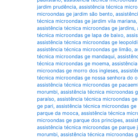
jardim prudência
,
assistência técnica micr
microondas ge jardim são bento
,
assistênc
técnica microondas ge jardim vila mariana
assistência técnica microondas ge jardins
,
técnica microondas ge lapa de baixo
,
assi
assistência técnica microondas ge leopold
assistência técnica microondas ge limão
,
a
técnica microondas ge mandaqui
,
assistên
técnica microondas ge moema
,
assistênci
microondas ge morro dos ingleses
,
assist
técnica microondas ge nossa senhora do o
assistência técnica microondas ge pacae
morumbi
,
assistência técnica microondas g
paraíso
,
assistência técnica microondas g
ge pari
,
assistência técnica microondas ge
parque da mooca
,
assistência técnica mi
microondas ge parque dos principes
,
assis
assistência técnica microondas ge parque 
morumbi
,
assistência técnica microondas