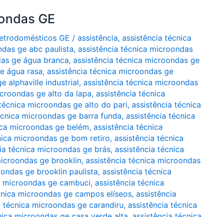
oondas GE
Eletrodomésticos GE
/
assistência
,
assistência técnica
ndas ge abc paulista
,
assistência técnica microondas
das ge água branca
,
assistência técnica microondas ge
ge água rasa
,
assistência técnica microondas ge
 alphaville industrial
,
assistência técnica microondas
icroondas ge alto da lapa
,
assistência técnica
 técnica microondas ge alto do pari
,
assistência técnica
écnica microondas ge barra funda
,
assistência técnica
ica microondas ge belém
,
assistência técnica
nica microondas ge bom retiro
,
assistência técnica
ia técnica microondas ge brás
,
assistência técnica
microondas ge brooklin
,
assistência técnica microondas
oondas ge brooklin paulista
,
assistência técnica
ca microondas ge cambuci
,
assistência técnica
écnica microondas ge campos elíseos
,
assistência
a técnica microondas ge carandiru
,
assistência técnica
nica microondas ge casa verde alta
,
assistência técnica