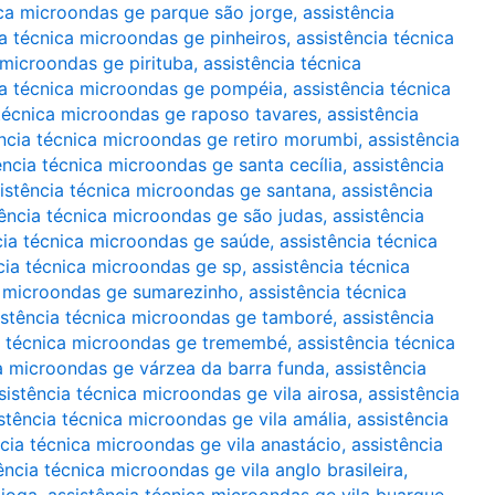
ica microondas ge parque são jorge
,
assistência
ia técnica microondas ge pinheiros
,
assistência técnica
 microondas ge pirituba
,
assistência técnica
ia técnica microondas ge pompéia
,
assistência técnica
 técnica microondas ge raposo tavares
,
assistência
ência técnica microondas ge retiro morumbi
,
assistência
ência técnica microondas ge santa cecília
,
assistência
istência técnica microondas ge santana
,
assistência
tência técnica microondas ge são judas
,
assistência
cia técnica microondas ge saúde
,
assistência técnica
cia técnica microondas ge sp
,
assistência técnica
a microondas ge sumarezinho
,
assistência técnica
istência técnica microondas ge tamboré
,
assistência
a técnica microondas ge tremembé
,
assistência técnica
ca microondas ge várzea da barra funda
,
assistência
sistência técnica microondas ge vila airosa
,
assistência
stência técnica microondas ge vila amália
,
assistência
ncia técnica microondas ge vila anastácio
,
assistência
ência técnica microondas ge vila anglo brasileira
,