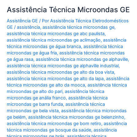
Assistência Técnica Microondas GE
Assistência GE
/ Por
Assistência Técnica Eletrodomésticos
GE
/
assistência
,
assistência técnica microondas ge
,
assistência técnica microondas ge abc paulista
,
assistência técnica microondas ge aclimação
,
assistência
técnica microondas ge água branca
,
assistência técnica
microondas ge água fria
,
assistência técnica microondas
ge água rasa
,
assistência técnica microondas ge alphaville
,
assistência técnica microondas ge alphaville industrial
,
assistência técnica microondas ge alto da boa vista
,
assistência técnica microondas ge alto da lapa
,
assistência
técnica microondas ge alto da mooca
,
assistência técnica
microondas ge alto do pari
,
assistência técnica
microondas ge anália franco
,
assistência técnica
microondas ge barra funda
,
assistência técnica
microondas ge bela vista
,
assistência técnica microondas
ge belém
,
assistência técnica microondas ge belenzinho
,
assistência técnica microondas ge bom retiro
,
assistência
técnica microondas ge bosque da saúde
,
assistência
técnica microondas ge brás
,
assistência técnica